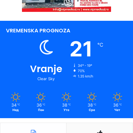
VREMENSKA PROGNOZA
21
℃
Vranje
34º - 19º
70%
1.35 km/h
Clear Sky
34
36
38
38
36
℃
℃
℃
℃
℃
Нед
Пон
Уто
Сре
Чет