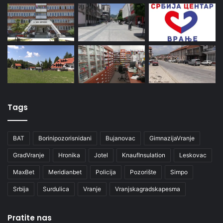
Tags
BAT
Borinipozorisnidani
Bujanovac
GimnazijaVranje
GradVranje
Hronika
Jotel
KnaufInsulation
Leskovac
MaxBet
Meridianbet
Policija
Pozorište
Simpo
Srbija
Surdulica
Vranje
Vranjskagradskapesma
Pratite nas