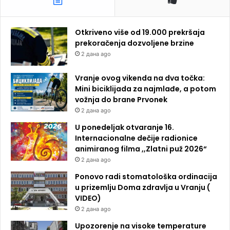
Otkriveno više od 19.000 prekršaja
prekoračenja dozvoljene brzine
2 дана ago
Vranje ovog vikenda na dva točka:
Mini biciklijada za najmlađe, a potom
vožnja do brane Prvonek
2 дана ago
U ponedeljak otvaranje 16.
Internacionalne dečije radionice
animiranog filma ,,Zlatni puž 2026“
2 дана ago
Ponovo radi stomatološka ordinacija
u prizemlju Doma zdravlja u Vranju (
VIDEO)
2 дана ago
Upozorenje na visoke temperature