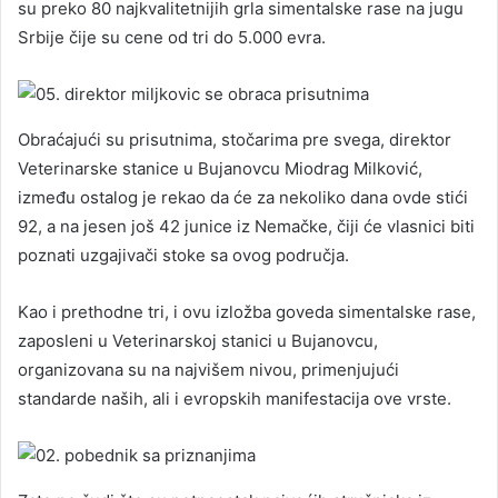
su preko 80 najkvalitetnijih grla simentalske rase na jugu
Srbije čije su cene od tri do 5.000 evra.
Obraćajući su prisutnima, stočarima pre svega, direktor
Veterinarske stanice u Bujanovcu Miodrag Milković,
između ostalog je rekao da će za nekoliko dana ovde stići
92, a na jesen još 42 junice iz Nemačke, čiji će vlasnici biti
poznati uzgajivači stoke sa ovog područja.
Kao i prethodne tri, i ovu izložba goveda simentalske rase,
zaposleni u Veterinarskoj stanici u Bujanovcu,
organizovana su na najvišem nivou, primenjujući
standarde naših, ali i evropskih manifestacija ove vrste.