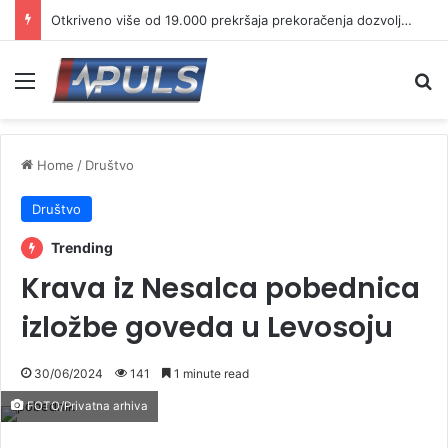
Otkriveno više od 19.000 prekršaja prekoračenja dozvoljene brzine
Menu
Se
Home
/
Društvo
Društvo
Trending
Krava iz Nesalca pobednica
izložbe goveda u Levosoju
30/06/2024
141
1 minute read
FOTO/Privatna arhiva