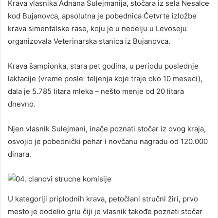
Krava vlasnika Adnana Sulejmanija
,
stočara iz sela Nesalce
kod Bujanovca, apsolutna je pobednica Četvrte izložbe
krava simentalske rase, koju je u nedelju u Levosoju
organizovala Veterinarska stanica iz Bujanovca.
Krava šampionka, stara pet godina, u periodu poslednje
laktacije (vreme posle teljenja koje traje oko 10 meseci),
dala je 5.785 litara mleka – nešto menje od 20 litara
dnevno.
Njen vlasnik Sulejmani, inače poznati stočar iz ovog kraja,
osvojio je pobednički pehar i novčanu nagradu od 120.000
dinara.
U kategoriji priplodnih krava, petočlani stručni žiri, prvo
mesto je dodelio grlu čiji je vlasnik takođe poznati stočar