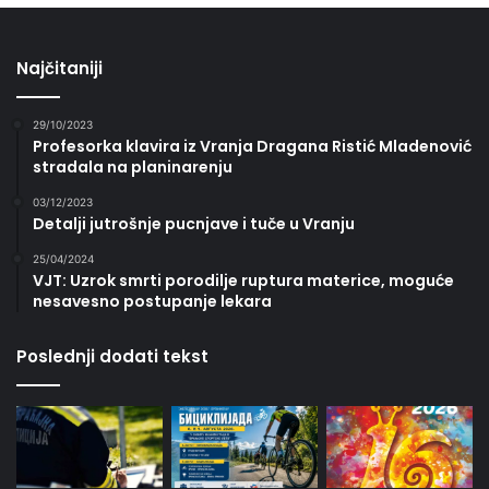
Najčitaniji
29/10/2023
Profesorka klavira iz Vranja Dragana Ristić Mladenović
stradala na planinarenju
03/12/2023
Detalji jutrošnje pucnjave i tuče u Vranju
25/04/2024
VJT: Uzrok smrti porodilje ruptura materice, moguće
nesavesno postupanje lekara
Poslednji dodati tekst