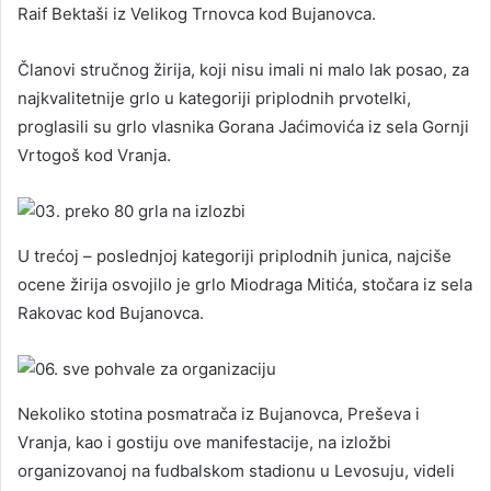
Raif Bektaši iz Velikog Trnovca kod Bujanovca.
Članovi stručnog žirija, koji nisu imali ni malo lak posao, za
najkvalitetnije grlo u kategoriji priplodnih prvotelki,
proglasili su grlo vlasnika Gorana Jaćimovića iz sela Gornji
Vrtogoš kod Vranja.
U trećoj – poslednjoj kategoriji priplodnih junica, najciše
ocene žirija osvojilo je grlo Miodraga Mitića, stočara iz sela
Rakovac kod Bujanovca.
Nekoliko stotina posmatrača iz Bujanovca, Preševa i
Vranja, kao i gostiju ove manifestacije, na izložbi
organizovanoj na fudbalskom stadionu u Levosuju, videli