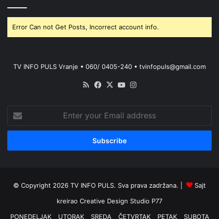
Error Can not Get Posts, Incorrect account info.
TV INFO PULS Vranje • 060/ 0405-240 • tvinfopuls@gmail.com
RSS
Facebook
X
YouTube
Instagram
Enter
your
Email
address
© Copyright 2026 TV INFO PULS. Sva prava zadržana. |
Sajt
kreirao
Creative Design Studio P77
PONEDELJAK
UTORAK
SREDA
ČETVRTAK
PETAK
SUBOTA