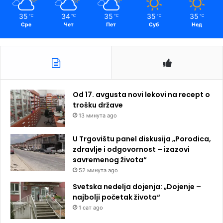
35
34
35
35
35
℃
℃
℃
℃
℃
Сре
Чет
Пет
Суб
Нед
Od 17. avgusta novi lekovi na recept o
trošku države
13 минута ago
U Trgovištu panel diskusija „Porodica,
zdravlje i odgovornost – izazovi
savremenog života“
52 минута ago
Svetska nedelja dojenja: „Dojenje –
najbolji početak života“
1 сат ago