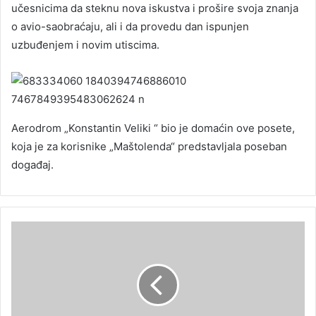
učesnicima da steknu nova iskustva i prošire svoja znanja
o avio-saobraćaju, ali i da provedu dan ispunjen
uzbuđenjem i novim utiscima.
Aerodrom „Konstantin Veliki “ bio je domaćin ove posete,
koja je za korisnike „Maštolenda“ predstavljala poseban
događaj.