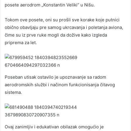
posete aerodrom „Konstantin Veliki“ u Nišu.
Tokom ove posete, oni su prošli sve korake koje putnici
obično obavljaju pre samog ukrcavanja i poletanja aviona,
čime su iz prve ruke mogli da dožive kako izgleda
priprema za let.
Poseban utisak ostavilo je upoznavanje sa radom
aerodromskih službi i načinom funkcionisanja čitavog
sistema.
Ovaj zanimljiv i edukativan obilazak omogućio je