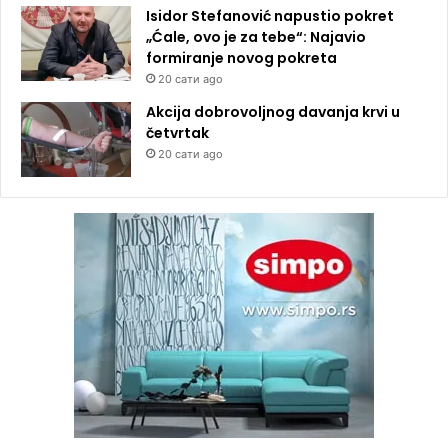
Isidor Stefanović napustio pokret
„Ćale, ovo je za tebe“: Najavio
formiranje novog pokreta
20 сати ago
Akcija dobrovoljnog davanja krvi u
četvrtak
20 сати ago