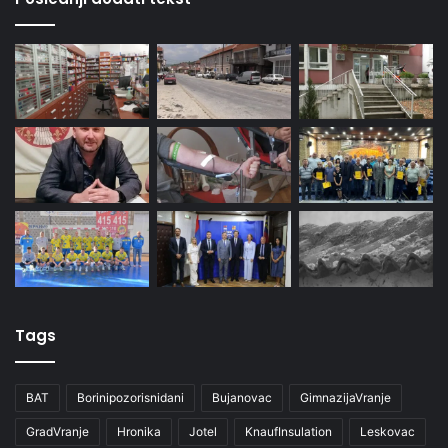
Tags
BAT
Borinipozorisnidani
Bujanovac
GimnazijaVranje
GradVranje
Hronika
Jotel
KnaufInsulation
Leskovac