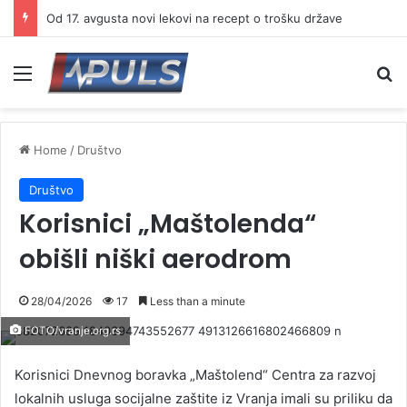
U Trgovištu panel diskusija „Porodica, zdravlje i odgovornost – izazovi savremenog života“
Menu
Se
Home
/
Društvo
Društvo
Korisnici „Maštolenda“
obišli niški aerodrom
28/04/2026
17
Less than a minute
FOTO/vranje.org.rs
Korisnici Dnevnog boravka „Maštolend“ Centra za razvoj
lokalnih usluga socijalne zaštite iz Vranja imali su priliku da