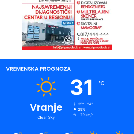
VREMENSKA PROGNOZA
31
℃
Vranje
35º - 24º
29%
1.79 km/h
Clear Sky