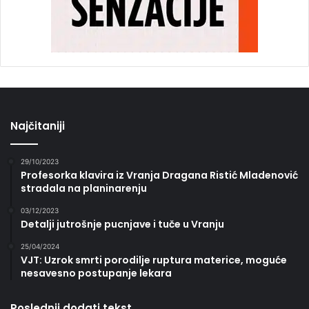
Najčitaniji
29/10/2023
Profesorka klavira iz Vranja Dragana Ristić Mladenović
stradala na planinarenju
03/12/2023
Detalji jutrošnje pucnjave i tuče u Vranju
25/04/2024
VJT: Uzrok smrti porodilje ruptura materice, moguće
nesavesno postupanje lekara
Poslednji dodati tekst