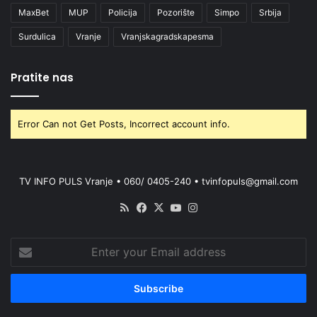
MaxBet
MUP
Policija
Pozorište
Simpo
Srbija
Surdulica
Vranje
Vranjskagradskapesma
Pratite nas
Error Can not Get Posts, Incorrect account info.
TV INFO PULS Vranje • 060/ 0405-240 • tvinfopuls@gmail.com
RSS
Facebook
X
YouTube
Instagram
Enter
your
Email
address