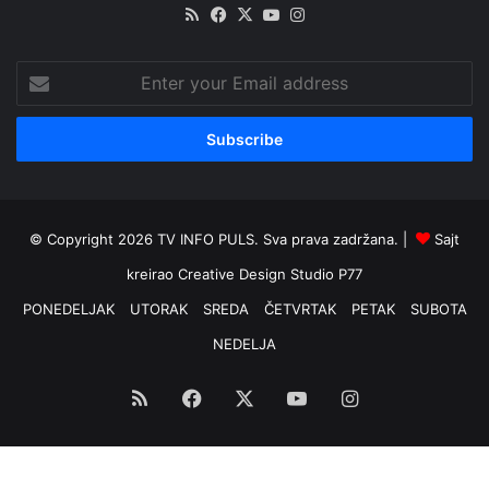
RSS
Facebook
X
YouTube
Instagram
Enter
your
Email
address
© Copyright 2026 TV INFO PULS. Sva prava zadržana. |
Sajt
kreirao
Creative Design Studio P77
PONEDELJAK
UTORAK
SREDA
ČETVRTAK
PETAK
SUBOTA
NEDELJA
RSS
Facebook
X
YouTube
Instagram