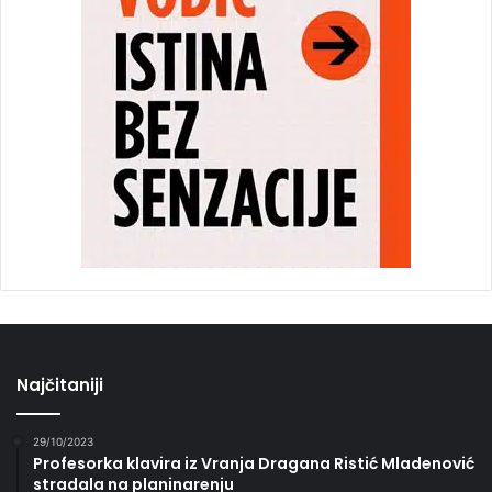
Najčitaniji
29/10/2023
Profesorka klavira iz Vranja Dragana Ristić Mladenović
stradala na planinarenju