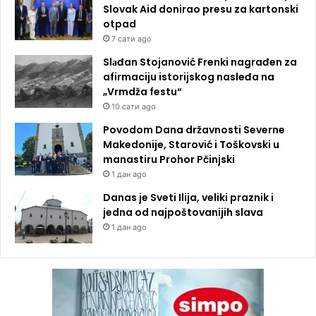
Slovak Aid donirao presu za kartonski
otpad
7 сати ago
Slаđan Stojanović Frenki nagrađen za
afirmaciju istorijskog nasleđa na
„Vrmdža festu“
10 сати ago
Povodom Dana državnosti Severne
Makedonije, Starović i Toškovski u
manastiru Prohor Pčinjski
1 дан ago
Danas je Sveti Ilija, veliki praznik i
jedna od najpoštovanijih slava
1 дан ago