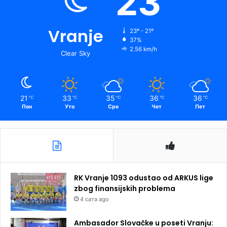
23
Vranje
23º - 21º
37%
2.56 km/h
Clear Sky
21
33
35
36
36
℃
℃
℃
℃
℃
Пон
Уто
Сре
Чет
Пет
RK Vranje 1093 odustao od ARKUS lige
zbog finansijskih problema
4 сата ago
Ambasador Slovačke u poseti Vranju: