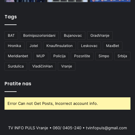
Tags
BAT
Borinipozorisnidani
Bujanovac
GradVranje
Hronika
Jotel
KnaufInsulation
Leskovac
MaxBet
Meridianbet
MUP
Policija
Pozorište
Simpo
Srbija
Surdulica
VladičinHan
Vranje
Pratite nas
Error Can not Get Posts, Incorrect account info.
TV INFO PULS Vranje • 060/ 0405-240 • tvinfopuls@gmail.com