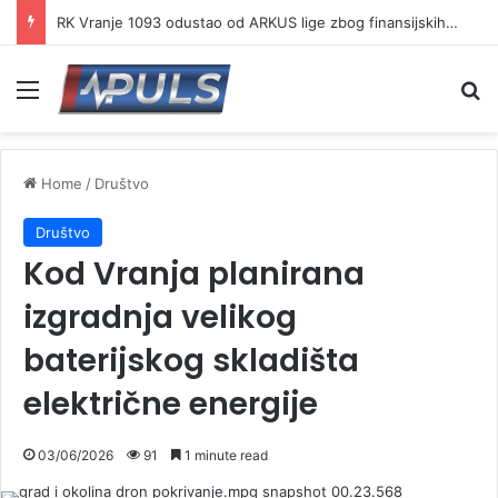
RK Vranje 1093 odustao od ARKUS lige zbog finansijskih problema
Menu
Se
Home
/
Društvo
Društvo
Kod Vranja planirana
izgradnja velikog
baterijskog skladišta
električne energije
03/06/2026
91
1 minute read