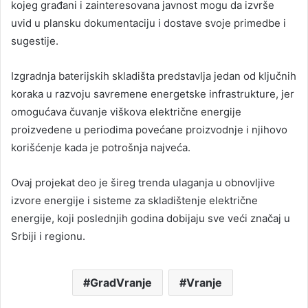
kojeg građani i zainteresovana javnost mogu da izvrše
uvid u plansku dokumentaciju i dostave svoje primedbe i
sugestije.
Izgradnja baterijskih skladišta predstavlja jedan od ključnih
koraka u razvoju savremene energetske infrastrukture, jer
omogućava čuvanje viškova električne energije
proizvedene u periodima povećane proizvodnje i njihovo
korišćenje kada je potrošnja najveća.
Ovaj projekat deo je šireg trenda ulaganja u obnovljive
izvore energije i sisteme za skladištenje električne
energije, koji poslednjih godina dobijaju sve veći značaj u
Srbiji i regionu.
GradVranje
Vranje