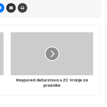
it
Messenger
Share via Email
Print
Raspored dežurstava u ZC Vranje za
praznike