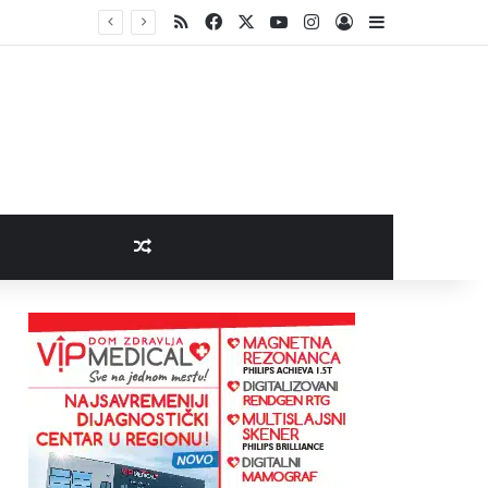
RSS
Facebook
X
YouTube
Instagram
Log In
Sidebar
Random Article