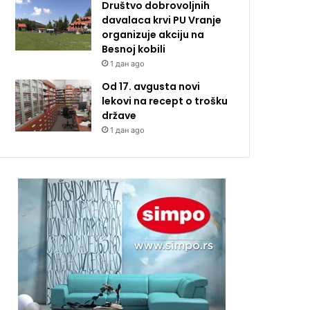
Društvo dobrovoljnih
davalaca krvi PU Vranje
organizuje akciju na
Besnoj kobili
1 дан ago
Od 17. avgusta novi
lekovi na recept o trošku
države
1 дан ago