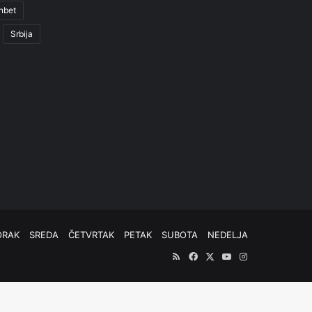
nbet
Srbija
ORAK
SREDA
ČETVRTAK
PETAK
SUBOTA
NEDELJA
RSS
Facebook
X
YouTube
Instagram