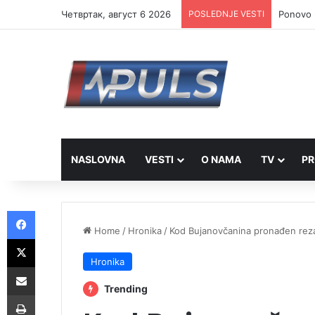
Четвртак, август 6 2026
POSLEDNJE VESTI
Ponovo r
NASLOVNA
VESTI
O NAMA
TV
PR
Facebook
Home
/
Hronika
/
Kod Bujanovčanina pronađen rez
X
Hronika
Share via Email
Trending
Print