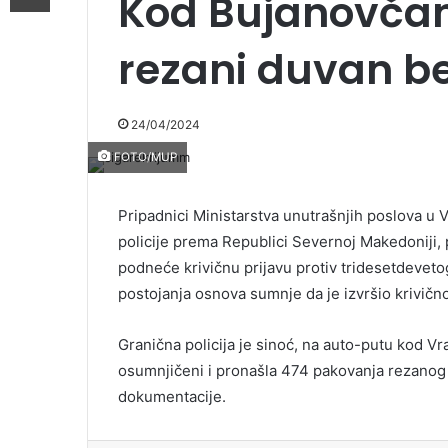
Kod Bujanovča
rezani duvan b
24/04/2024
FOTO/MUP
Pripadnici Ministarstva unutrašnjih poslova u 
policije prema Republici Severnoj Makedoniji,
podneće krivičnu prijavu protiv tridesetdevet
postojanja osnova sumnje da je izvršio krivič
Granična policija je sinoć, na auto-putu kod Vr
osumnjičeni i pronašla 474 pakovanja rezanog
dokumentacije.