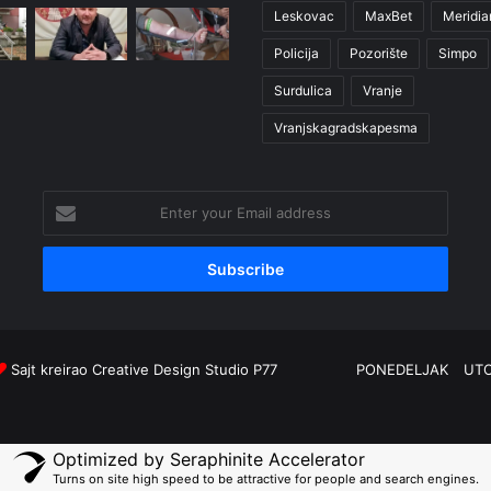
Leskovac
MaxBet
Meridia
Policija
Pozorište
Simpo
Surdulica
Vranje
Vranjskagradskapesma
Enter
your
Email
address
Sajt kreirao
Creative Design Studio P77
PONEDELJAK
UT
Optimized by Seraphinite Accelerator
Turns on site high speed to be attractive for people and search engines.