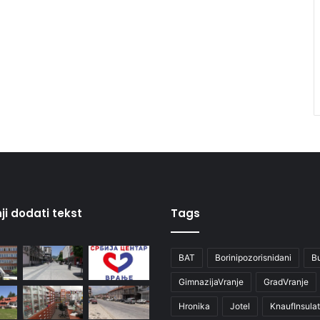
ji dodati tekst
Tags
BAT
Borinipozorisnidani
B
GimnazijaVranje
GradVranje
Hronika
Jotel
KnaufInsulat