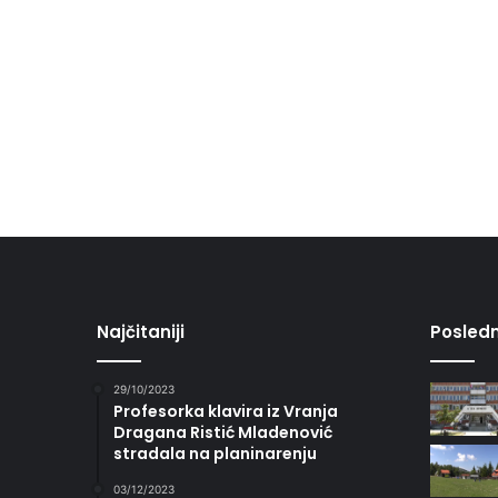
Najčitaniji
Posledn
29/10/2023
Profesorka klavira iz Vranja
Dragana Ristić Mladenović
stradala na planinarenju
03/12/2023