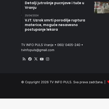
Detalji jutrošnje pucnjave i tuče u
Vranju
25/04/2024
VJT: Uzrok smrti porodilje ruptura
materice, moguće nesavesno
postupanje lekara
TV INFO PULS Vranje • 060/ 0405-240 •
tvinfopuls@gmail.com
RSS
Facebook
X
YouTube
Instagram
© Copyright 2026 TV INFO PULS. Sva prava zadržana. |