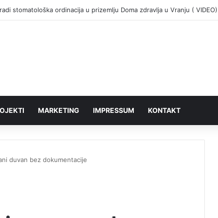
adi stomatološka ordinacija u prizemlju Doma zdravlja u Vranju ( VIDEO)
OJEKTI
MARKETING
IMPRESSUM
KONTAKT
ani duvan bez dokumentacije