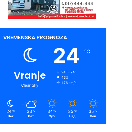
VREMENSKA PROGNOZA
24
℃
Vranje
24º - 24º
43%
1.76 km/h
Clear Sky
24
33
34
35
35
℃
℃
℃
℃
℃
Чет
Пет
Суб
Нед
Пон