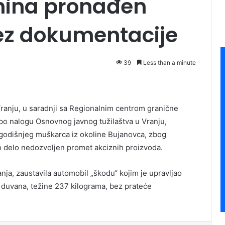
nina pronađen
ez dokumentacije
39
Less than a minute
Vranju, u saradnji sa Regionalnim centrom granične
 po nalogu Osnovnog javnog tužilaštva u Vranju,
ogodišnjeg muškarca iz okoline Bujanovca, zbog
no delo nedozvoljen promet akciznih proizvoda.
anja, zaustavila automobil „škodu“ kojim je upravljao
 duvana, težine 237 kilograma, bez prateće