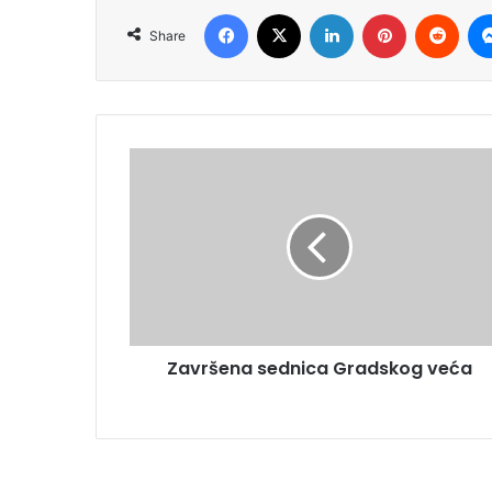
Facebook
X
LinkedIn
Pinterest
Redd
Share
Završena sednica Gradskog veća