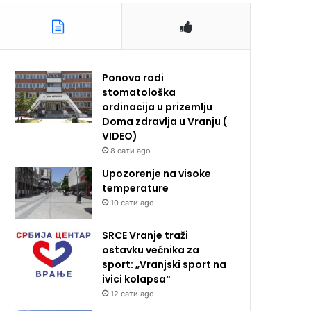
Ponovo radi
stomatološka
ordinacija u prizemlju
Doma zdravlja u Vranju (
VIDEO)
8 сати ago
Upozorenje na visoke
temperature
10 сати ago
SRCE Vranje traži
ostavku većnika za
sport: „Vranjski sport na
ivici kolapsa“
12 сати ago