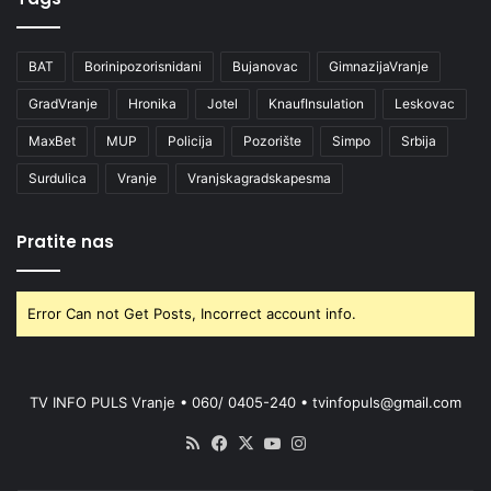
BAT
Borinipozorisnidani
Bujanovac
GimnazijaVranje
GradVranje
Hronika
Jotel
KnaufInsulation
Leskovac
MaxBet
MUP
Policija
Pozorište
Simpo
Srbija
Surdulica
Vranje
Vranjskagradskapesma
Pratite nas
Error Can not Get Posts, Incorrect account info.
TV INFO PULS Vranje • 060/ 0405-240 • tvinfopuls@gmail.com
RSS
Facebook
X
YouTube
Instagram