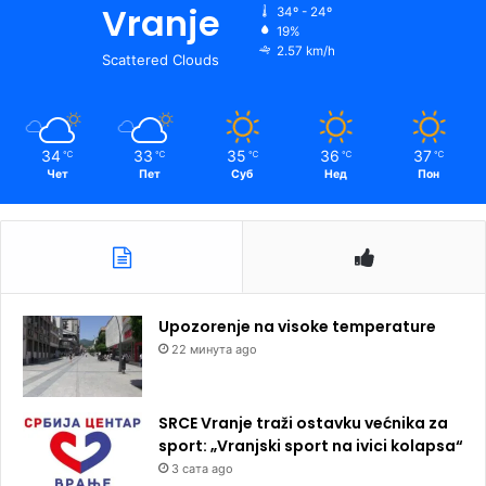
Vranje
34º - 24º
19%
2.57 km/h
Scattered Clouds
34
33
35
36
37
℃
℃
℃
℃
℃
Чет
Пет
Суб
Нед
Пон
Upozorenje na visoke temperature
22 минута ago
SRCE Vranje traži ostavku većnika za
sport: „Vranjski sport na ivici kolapsa“
3 сата ago