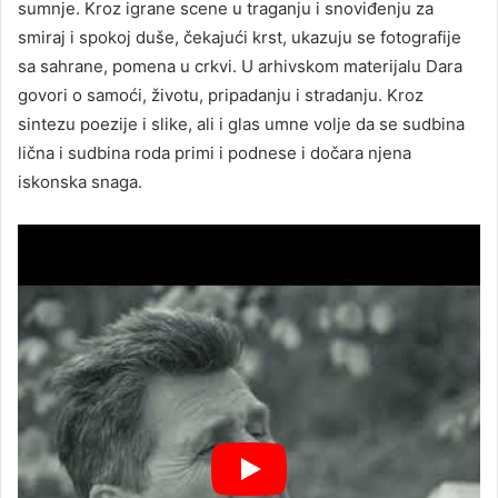
sumnje. Kroz igrane scene u traganju i snoviđenju za
smiraj i spokoj duše, čekajući krst, ukazuju se fotografije
sa sahrane, pomena u crkvi. U arhivskom materijalu Dara
govori o samoći, životu, pripadanju i stradanju. Kroz
sintezu poezije i slike, ali i glas umne volje da se sudbina
lična i sudbina roda primi i podnese i dočara njena
iskonska snaga.