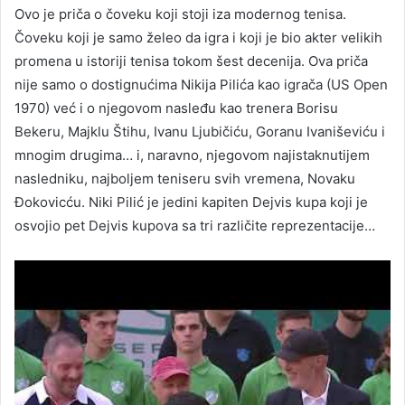
Ovo je priča o čoveku koji stoji iza modernog tenisa.
Čoveku koji je samo želeo da igra i koji je bio akter velikih
promena u istoriji tenisa tokom šest decenija. Ova priča
nije samo o dostignućima Nikija Pilića kao igrača (US Open
1970) već i o njegovom nasleđu kao trenera Borisu
Bekeru, Majklu Štihu, Ivanu Ljubičiću, Goranu Ivaniševiću i
mnogim drugima… i, naravno, njegovom najistaknutijem
nasledniku, najboljem teniseru svih vremena, Novaku
Đokovicću. Niki Pilić je jedini kapiten Dejvis kupa koji je
osvojio pet Dejvis kupova sa tri različite reprezentacije…