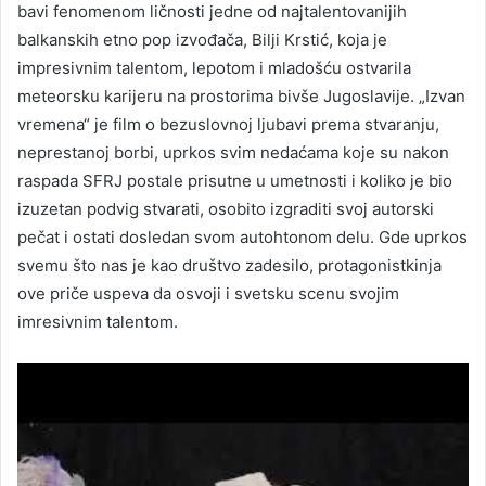
bavi fenomenom ličnosti jedne od najtalentovanijih
balkanskih etno pop izvođača, Bilji Krstić, koja je
impresivnim talentom, lepotom i mladošću ostvarila
meteorsku karijeru na prostorima bivše Jugoslavije. „Izvan
vremena“ je film o bezuslovnoj ljubavi prema stvaranju,
neprestanoj borbi, uprkos svim nedaćama koje su nakon
raspada SFRJ postale prisutne u umetnosti i koliko je bio
izuzetan podvig stvarati, osobito izgraditi svoj autorski
pečat i ostati dosledan svom autohtonom delu. Gde uprkos
svemu što nas je kao društvo zadesilo, protagonistkinja
ove priče uspeva da osvoji i svetsku scenu svojim
imresivnim talentom.