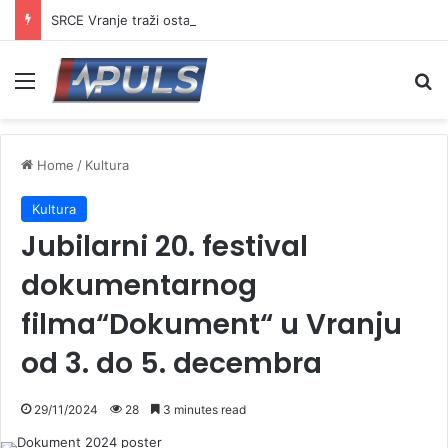
SRCE Vranje traži ostavku većnika za sport: „Vranjski sport na ivici kolapsa“
Menu
Se
Home
/
Kultura
Kultura
Jubilarni 20. festival
dokumentarnog
filma“Dokument“ u Vranju
od 3. do 5. decembra
29/11/2024
28
3 minutes read