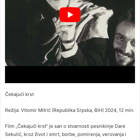
Čekajući krst
Režija: Vitomir Mitrić (Republika Srpska, BiH) 2024, 12 min.
Film „Čekajući krst“ je san o stvarnosti pesnikinje Dare
Sekulić, kroz život i smrt, borbe, pomirenja, verovanja i