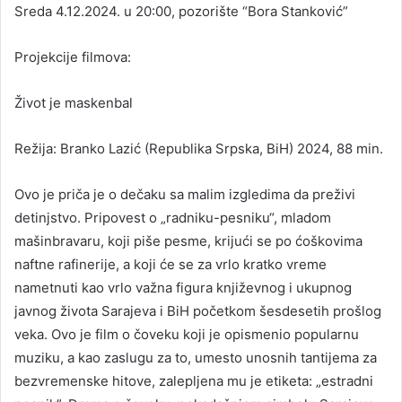
Sreda 4.12.2024. u 20:00, pozorište “Bora Stanković”
Projekcije filmova:
Život je maskenbal
Režija: Branko Lazić (Republika Srpska, BiH) 2024, 88 min.
Ovo je priča je o dečaku sa malim izgledima da preživi
detinjstvo. Pripovest o „radniku-pesniku“, mladom
mašinbravaru, koji piše pesme, krijući se po ćoškovima
naftne rafinerije, a koji će se za vrlo kratko vreme
nametnuti kao vrlo važna figura književnog i ukupnog
javnog života Sarajeva i BiH početkom šesdesetih prošlog
veka. Ovo je film o čoveku koji je opismenio popularnu
muziku, a kao zaslugu za to, umesto unosnih tantijema za
bezvremenske hitove, zalepljena mu je etiketa: „estradni