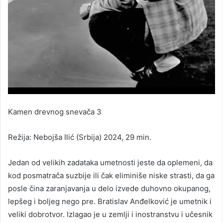
Kamen drevnog snevača 3
Režija: Nebojša Ilić (Srbija) 2024, 29 min.
Jedan od velikih zadataka umetnosti jeste da oplemeni, da
kod posmatrača suzbije ili čak eliminiše niske strasti, da ga
posle čina zaranjavanja u delo izvede duhovno okupanog,
lepšeg i boljeg nego pre. Bratislav Anđelković je umetnik i
veliki dobrotvor. Izlagao je u zemlji i inostranstvu i učesnik