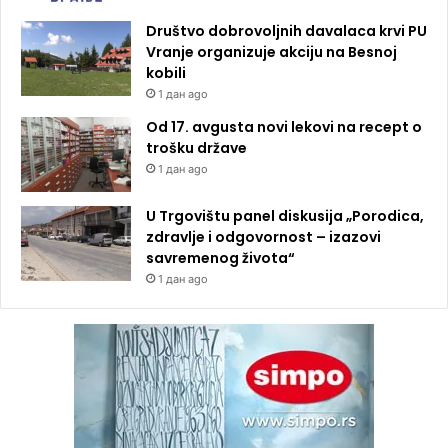
Društvo dobrovoljnih davalaca krvi PU
Vranje organizuje akciju na Besnoj
kobili
1 дан ago
Od 17. avgusta novi lekovi na recept o
trošku države
1 дан ago
U Trgovištu panel diskusija „Porodica,
zdravlje i odgovornost – izazovi
savremenog života“
1 дан ago