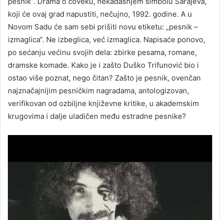
pesnik”. Drama o čoveku, nekadašnjem simbolu Sarajeva,
koji će ovaj grad napustiti, nečujno, 1992. godine. A u
Novom Sadu će sam sebi prišiti novu etiketu: „pesnik –
izmaglica“. Ne izbeglica, već izmaglica. Napisaće ponovo,
po sećanju većinu svojih dela: zbirke pesama, romane,
dramske komade. Kako je i zašto Duško Trifunović bio i
ostao više poznat, nego čitan? Zašto je pesnik, ovenčan
najznačajnijim pesničkim nagradama, antologizovan,
verifikovan od ozbiljne književne kritike, u akademskim
krugovima i dalje uladičen među estradne pesnike?