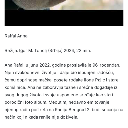
Raffai Anna
Režija: Igor M. Toholj (Srbija) 2024, 22 min.
Ana Rafai, u junu 2022. godine proslavila je 96. rođendan.
Njen svakodnevni život je i dalje bio ispunjen radošću,
čemu doprinose mačka, posete rođake Ilone Pajić i stare
komšinice. Ana ne zaboravlja tužne i srećne događaje iz
svog dugog života i svoje uspomene sređuje kao stari
porodični foto album. Međutim, nedavno emitovanje
njenog radio portreta na Radiju Beograd 2, budi sećanja na
način koji nikada ranije nije doživela.