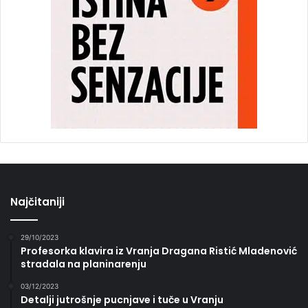
Najčitaniji
29/10/2023
Profesorka klavira iz Vranja Dragana Ristić Mladenović
stradala na planinarenju
03/12/2023
Detalji jutrošnje pucnjave i tuče u Vranju