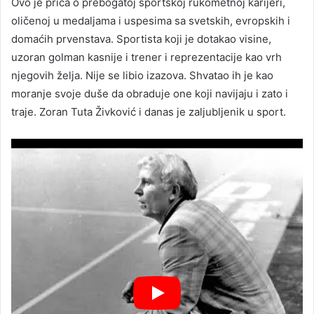
Ovo je priča o prebogatoj sportskoj rukometnoj karijeri,
oličenoj u medaljama i uspesima sa svetskih, evropskih i
domaćih prvenstava. Sportista koji je dotakao visine,
uzoran golman kasnije i trener i reprezentacije kao vrh
njegovih želja. Nije se libio izazova. Shvatao ih je kao
moranje svoje duše da obraduje one koji navijaju i zato i
traje. Zoran Tuta Živković i danas je zaljubljenik u sport.