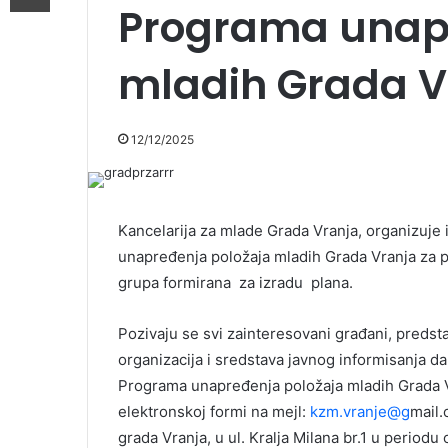
Programa unapr
mladih Grada V
12/12/2025
Kancelarija za mlade Grada Vranja, organizuje
unapređenja položaja mladih Grada Vranja za pe
grupa formirana za izradu plana.
Pozivaju se svi zainteresovani građani, predst
organizacija i sredstava javnog informisanja d
Programa unapređenja položaja mladih Grada Vr
elektronskoj formi na mejl:
kzm.vranje@g
mail.
grada Vranja, u ul. Kralja Milana br.1 u period