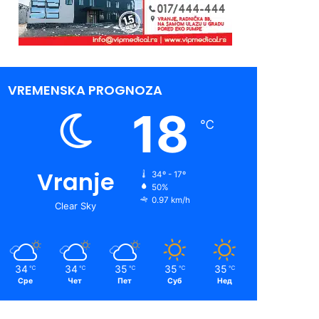
VREMENSKA PROGNOZA
18
℃
Vranje
34º - 17º
50%
0.97 km/h
Clear Sky
34
34
35
35
35
℃
℃
℃
℃
℃
Сре
Чет
Пет
Суб
Нед