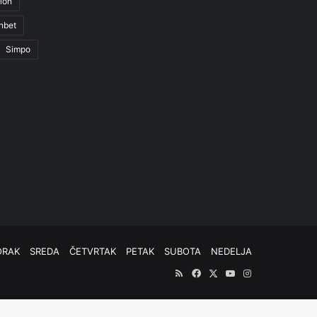
ion
nbet
Simpo
ORAK
SREDA
ČETVRTAK
PETAK
SUBOTA
NEDELJA
RSS
Facebook
X
YouTube
Instagram