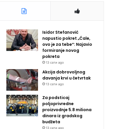
Isidor Stefanović
napustio pokret „Ćale,
ovo je za tebe“: Najavio
formiranje novog
pokreta
13 сати ago
Akcija dobrovoljnog
davanja krvi u četvrtak
13 сати ago
Za podsticaj
poljoprivredne
proizvodnje 5.8 miliona
dinara iz gradskog
budžeta
13 сати ago