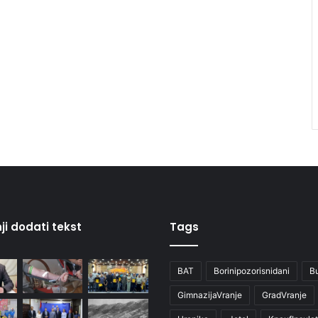
ji dodati tekst
Tags
BAT
Borinipozorisnidani
B
GimnazijaVranje
GradVranje