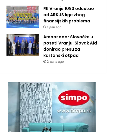
RK Vranje 1093 odustao
od ARKUS lige zbog
finansijskih problema
1 дан ago
Ambasador Slovačke u
poseti Vranju: Slovak Aid
donirao presu za
kartonski otpad
2 дана ago