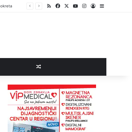
RSS
Facebook
X
YouTube
Instagram
Log In
Sidebar
pokreta
Random Article