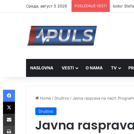
Cреда, август 5 2026
POSLEDNJE VESTI
Isidor Stef
NASLOVNA
VESTI
O NAMA
TV
PR
Facebook
Home
/
Društvo
/
Javna rasprava na nacrt Program
X
Društvo
Share via Email
Javna rasprava
Print