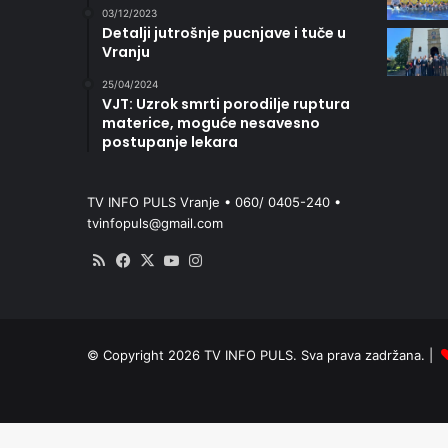
03/12/2023
Detalji jutrošnje pucnjave i tuče u
Vranju
25/04/2024
VJT: Uzrok smrti porodilje ruptura
materice, moguće nesavesno
postupanje lekara
TV INFO PULS Vranje • 060/ 0405-240 •
tvinfopuls@gmail.com
RSS
Facebook
X
YouTube
Instagram
© Copyright 2026 TV INFO PULS. Sva prava zadržana. |