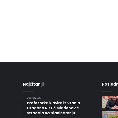
Najčitaniji
Posledn
29/10/2023
Profesorka klavira iz Vranja
Dragana Ristić Mladenović
stradala na planinarenju