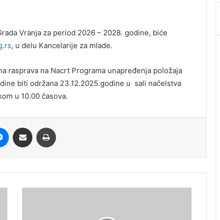
rada Vranja za period 2026 – 2028. godine, biće
g.rs
, u delu Kancelarije za mlade.
vna rasprava na Nacrt Programa unapređenja položaja
dine biti održana 23.12.2025.godine u sali načelstva
tkom u 10.00 časova.
it
Messenger
Share via Email
Print