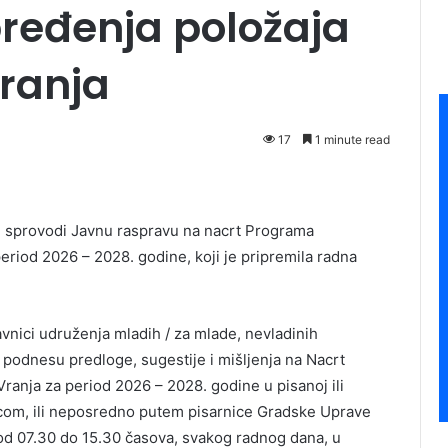
eđenja položaja
ranja
17
1 minute read
 i sprovodi Javnu raspravu na nacrt Programa
riod 2026 – 2028. godine, koji je pripremila radna
avnici udruženja mladih / za mlade, nevladinih
a podnesu predloge, sugestije i mišljenja na Nacrt
anja za period 2026 – 2028. godine u pisanoj ili
com, ili neposredno putem pisarnice Gradske Uprave
u od 07.30 do 15.30 časova, svakog radnog dana, u