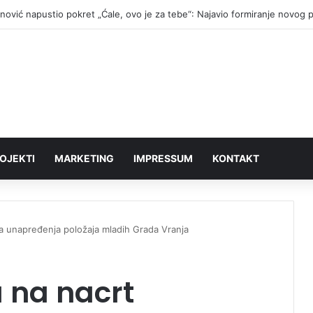
anović napustio pokret „Ćale, ovo je za tebe“: Najavio formiranje novog 
OJEKTI
MARKETING
IMPRESSUM
KONTAKT
a unapređenja položaja mladih Grada Vranja
 na nacrt