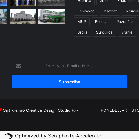
Hronika
Jotel
KnaufInsulat
Leskovac
MaxBet
Meridia
MUP
Policija
Pozorište
Srbija
Surdulica
Vranje
Enter
your
Email
address
Sajt kreirao
Creative Design Studio P77
PONEDELJAK
UT
Optimized by Seraphinite Accelerator