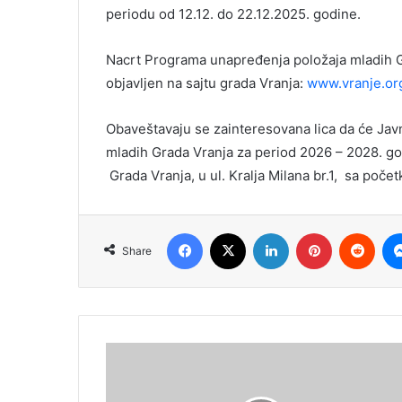
periodu od 12.12. do 22.12.2025. godine.
Nacrt Programa unapređenja položaja mladih G
objavljen na sajtu grada Vranja:
www.vranje.or
Obaveštavaju se zainteresovana lica da će Ja
mladih Grada Vranja za period 2026 – 2028. go
Grada Vranja, u ul. Kralja Milana br.1, sa poče
Facebook
X
LinkedIn
Pinterest
Redd
Share