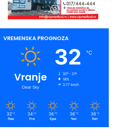
VREMENSKA PROGNOZA
32
℃
Vranje
32º - 21º
18%
3.77 km/h
Clear Sky
32
34
36
36
36
℃
℃
℃
℃
℃
Пон
Уто
Сре
Чет
Пет