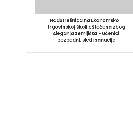
Nadstrešnica na Ekonomsko -
trgovinskoj školi oštećena zbog
sleganja zemljišta - učenici
bezbedni, sledi sanacija