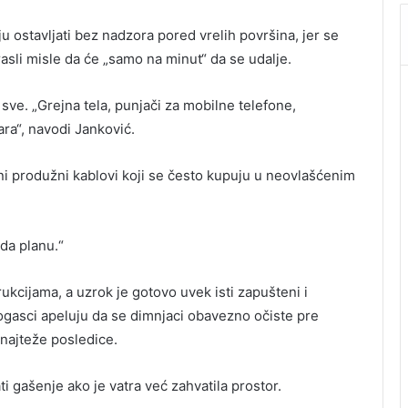
 ostavljati bez nadzora pored vrelih površina, jer se
sli misle da će „samo na minut“ da se udalje.
š sve. „Grejna tela, punjači za mobilne telefone,
ara“, navodi Janković.
ni produžni kablovi koji se često kupuju u neovlašćenim
da planu.“
ukcijama, a uzrok je gotovo uvek isti zapušteni i
ogasci apeluju da se dimnjaci obavezno očiste pre
najteže posledice.
i gašenje ako je vatra već zahvatila prostor.