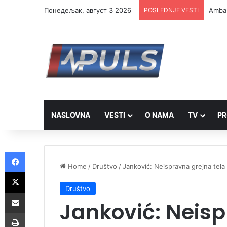
Понедељак, август 3 2026
POSLEDNJE VESTI
Ambas
NASLOVNA
VESTI
O NAMA
TV
PR
Facebook
Home
/
Društvo
/
Janković: Neispravna grejna tela
X
Društvo
Share via Email
Janković: Neisp
Print