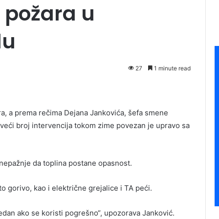
 požara u
du
27
1 minute read
ara, a prema rečima Dejаnа Jankovića, šefa smene
jveći broj intervencija tokom zime povezan je upravo sa
nepažnje da toplina postane opasnost.
to gorivo, kao i električne grejalice i TA peći.
bedan ako se koristi pogrešno“, upozorava Janković.