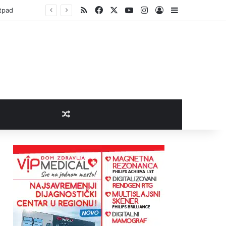
RSS
Facebook
X
YouTube
Instagram
Log In
Sidebar
otpad
Random Article