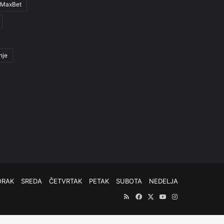
MaxBet
nje
ORAK
SREDA
ČETVRTAK
PETAK
SUBOTA
NEDELJA
RSS
Facebook
X
YouTube
Instagram