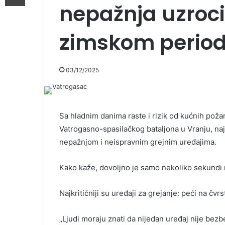
nepažnja uzroci
zimskom perio
03/12/2025
Sa hladnim danima raste i rizik od kućnih pož
Vatrogasno-spasilačkog bataljona u Vranju, na
nepažnjom i neispravnim grejnim uređajima.
Kako kaže, dovoljno je samo nekoliko sekundi 
Najkritičniji su uređaji za grejanje: peći na čvrs
„Ljudi moraju znati da nijedan uređaj nije bez