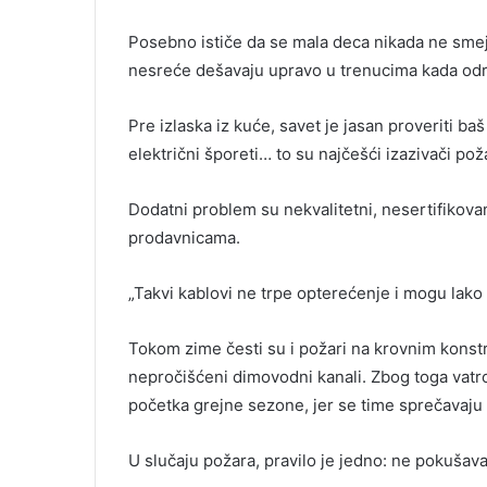
Posebno ističe da se mala deca nikada ne smeju
nesreće dešavaju upravo u trenucima kada odra
Pre izlaska iz kuće, savet je jasan proveriti ba
električni šporeti… to su najčešći izazivači pož
Dodatni problem su nekvalitetni, nesertifikova
prodavnicama.
„Takvi kablovi ne trpe opterećenje i mogu lako 
Tokom zime česti su i požari na krovnim konstr
nepročišćeni dimovodni kanali. Zbog toga vatr
početka grejne sezone, jer se time sprečavaju 
U slučaju požara, pravilo je jedno: ne pokušavat