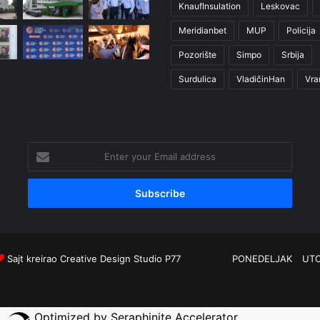
KnaufInsulation
Leskovac
Meridianbet
MUP
Policija
Pozorište
Simpo
Srbija
Surdulica
VladičinHan
Vra
Enter
your
Email
address
Sajt kreirao
Creative Design Studio P77
PONEDELJAK
UT
Optimized by Seraphinite Accelerator