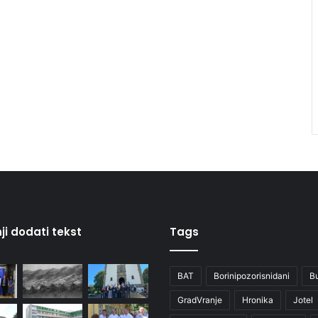
ji dodati tekst
Tags
BAT
Borinipozorisnidani
B
GradVranje
Hronika
Jotel