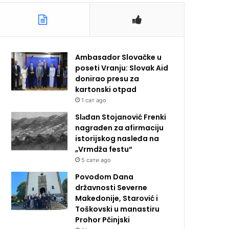
Ambasador Slovačke u
poseti Vranju: Slovak Aid
donirao presu za
kartonski otpad
1 сат ago
Slаđan Stojanović Frenki
nagrađen za afirmaciju
istorijskog nasleđa na
„Vrmdža festu“
5 сати ago
Povodom Dana
državnosti Severne
Makedonije, Starović i
Toškovski u manastiru
Prohor Pčinjski