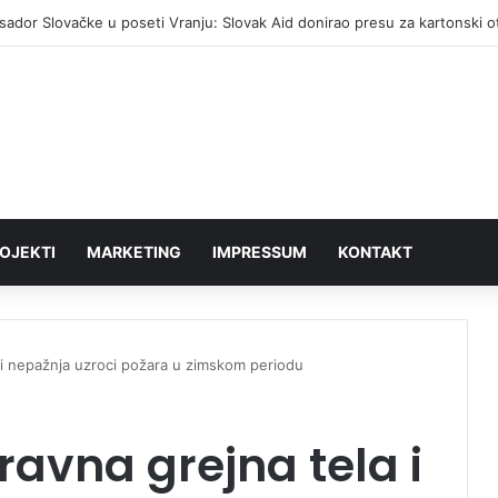
ador Slovačke u poseti Vranju: Slovak Aid donirao presu za kartonski 
OJEKTI
MARKETING
IMPRESSUM
KONTAKT
 i nepažnja uzroci požara u zimskom periodu
ravna grejna tela i