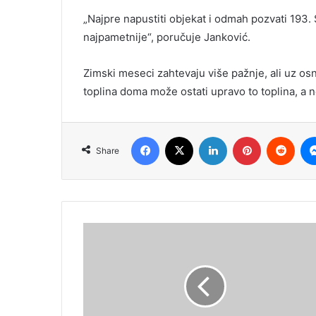
„Najpre napustiti objekat i odmah pozvati 193. 
najpametnije“, poručuje Janković.
Zimski meseci zahtevaju više pažnje, ali uz 
toplina doma može ostati upravo to toplina, a 
Facebook
X
LinkedIn
Pinterest
Redd
Share