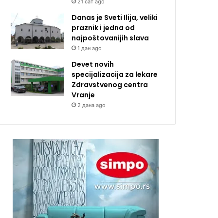
21 сат ago
Danas je Sveti Ilija, veliki
praznik i jedna od
najpoštovanijih slava
1 дан ago
Devet novih
specijalizacija za lekare
Zdravstvenog centra
Vranje
2 дана ago