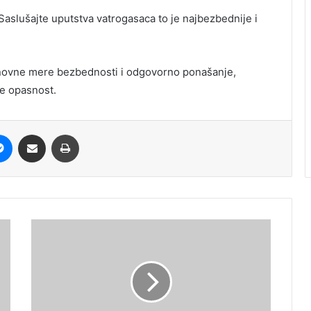
Saslušajte uputstva vatrogasaca to je najbezbednije i
osnovne mere bezbednosti i odgovorno ponašanje,
ne opasnost.
it
Messenger
Share via Email
Print