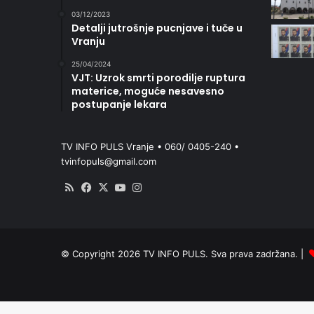
03/12/2023
Detalji jutrošnje pucnjave i tuče u
Vranju
25/04/2024
VJT: Uzrok smrti porodilje ruptura
materice, moguće nesavesno
postupanje lekara
TV INFO PULS Vranje • 060/ 0405-240 •
tvinfopuls@gmail.com
RSS
Facebook
X
YouTube
Instagram
© Copyright 2026 TV INFO PULS. Sva prava zadržana. |