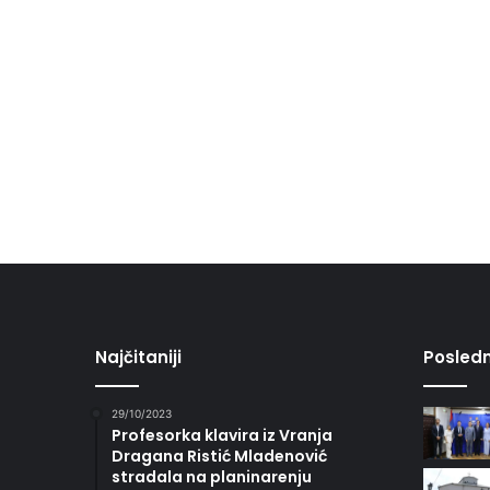
Najčitaniji
Posledn
29/10/2023
Profesorka klavira iz Vranja
Dragana Ristić Mladenović
stradala na planinarenju