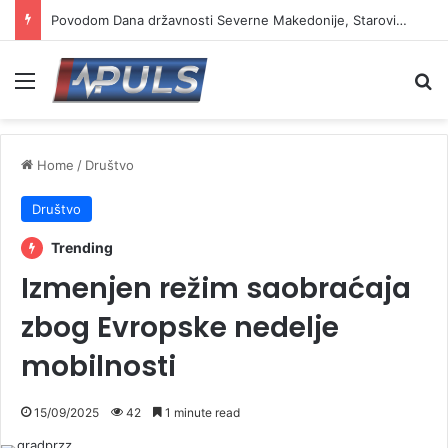
Povodom Dana državnosti Severne Makedonije, Starović i Toškovski u manastiru Prohor Pčinjski
Menu
Se
Home
/
Društvo
Društvo
Trending
Izmenjen režim saobraćaja
zbog Evropske nedelje
mobilnosti
15/09/2025
42
1 minute read