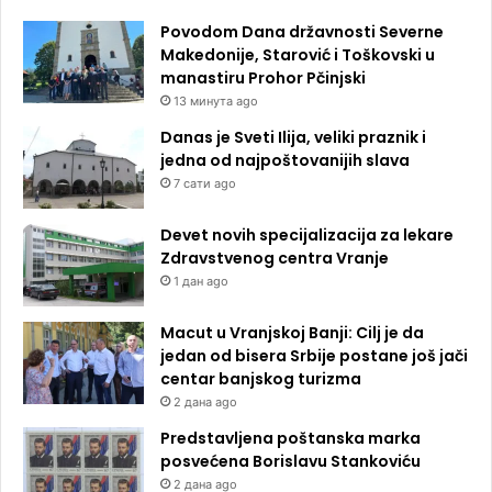
Povodom Dana državnosti Severne
Makedonije, Starović i Toškovski u
manastiru Prohor Pčinjski
13 минута ago
Danas je Sveti Ilija, veliki praznik i
jedna od najpoštovanijih slava
7 сати ago
Devet novih specijalizacija za lekare
Zdravstvenog centra Vranje
1 дан ago
Macut u Vranjskoj Banji: Cilj je da
jedan od bisera Srbije postane još jači
centar banjskog turizma
2 дана ago
Predstavljena poštanska marka
posvećena Borislavu Stankoviću
2 дана ago