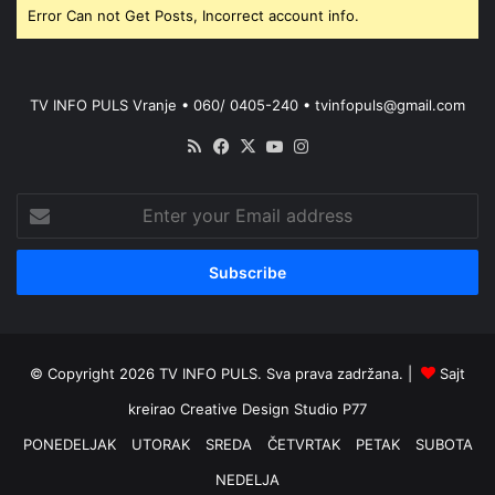
Error Can not Get Posts, Incorrect account info.
TV INFO PULS Vranje • 060/ 0405-240 • tvinfopuls@gmail.com
RSS
Facebook
X
YouTube
Instagram
Enter
your
Email
address
© Copyright 2026 TV INFO PULS. Sva prava zadržana. |
Sajt
kreirao
Creative Design Studio P77
PONEDELJAK
UTORAK
SREDA
ČETVRTAK
PETAK
SUBOTA
NEDELJA