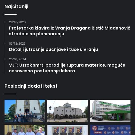
Najčitaniji
29/10/2023
Profesorka klavira iz Vranja Dragana Ristić Mladenović
stradala na planinarenju
03/12/2023
Detalji jutrošnje pucnjave i tuče u Vranju
25/04/2024
VJT: Uzrok smrti porodilje ruptura materice, moguće
nesavesno postupanje lekara
Poslednji dodati tekst