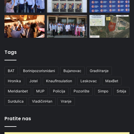
Tags
BAT
Borinipozorisnidani
Bujanovac
GradVranje
Hronika
Jotel
KnaufInsulation
Leskovac
MaxBet
Meridianbet
MUP
Policija
Pozorište
Simpo
Srbija
Surdulica
VladičinHan
Vranje
Pratite nas