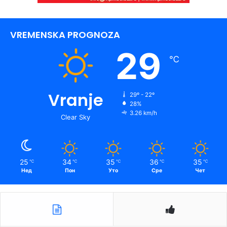
VREMENSKA PROGNOZA
29
℃
Vranje
29º - 22º
28%
3.26 km/h
Clear Sky
25
34
35
36
35
℃
℃
℃
℃
℃
Нед
Пон
Уто
Сре
Чет