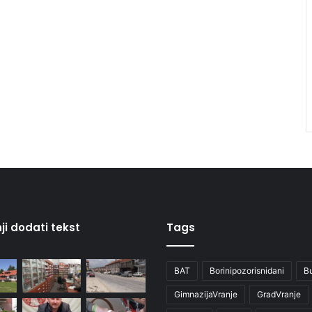
ji dodati tekst
Tags
BAT
Borinipozorisnidani
B
GimnazijaVranje
GradVranje