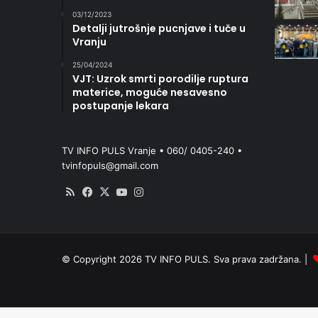
03/12/2023
Detalji jutrošnje pucnjave i tuče u
Vranju
25/04/2024
VJT: Uzrok smrti porodilje ruptura
materice, moguće nesavesno
postupanje lekara
TV INFO PULS Vranje • 060/ 0405-240 •
tvinfopuls@gmail.com
RSS
Facebook
X
YouTube
Instagram
© Copyright 2026 TV INFO PULS. Sva prava zadržana. |