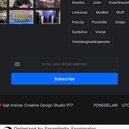
Hronika
Jotel
KnaufInsulat
Leskovac
MaxBet
MUP
Policija
Pozorište
Simpo
Surdulica
Vranje
Vranjskagradskapesma
Enter
your
Email
address
Sajt kreirao
Creative Design Studio P77
PONEDELJAK
UT
Optimized by Seraphinite Accelerator