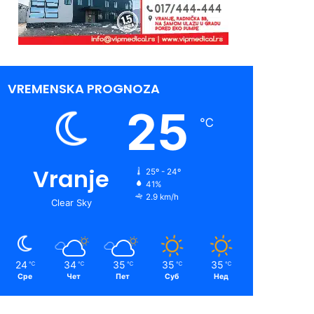
VREMENSKA PROGNOZA
25
℃
Vranje
25º - 24º
41%
2.9 km/h
Clear Sky
24
34
35
35
35
℃
℃
℃
℃
℃
Сре
Чет
Пет
Суб
Нед