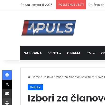
Cреда, август 5 2026
POSLEDNJE VESTI
Društvo dob
NASLOVNA
VESTI
O NAMA
TV
PR
Facebook
Home
/
Politika
/
Izbori za članove Saveta MZ: sva
X
Politika
Share via Email
Izbori za člano
Print