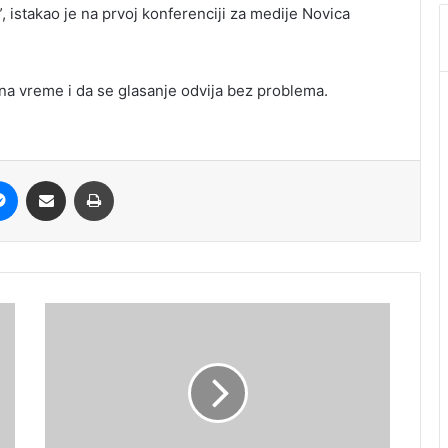
, istakao je na prvoj konferenciji za medije Novica
na vreme i da se glasanje odvija bez problema.
it
Messenger
Share via Email
Print