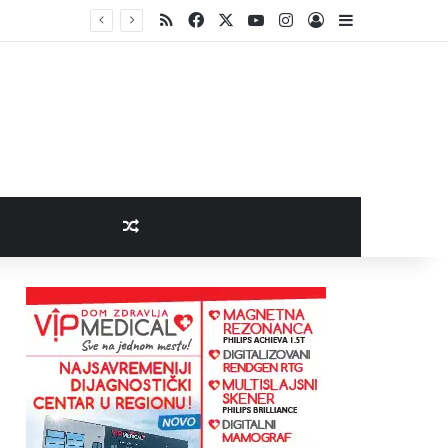
RSS
Facebook
X
YouTube
Instagram
Log In
Sidebar
Random Article