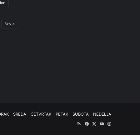
ion
Srbija
ORAK
SREDA
ČETVRTAK
PETAK
SUBOTA
NEDELJA
RSS
Facebook
X
YouTube
Instagram