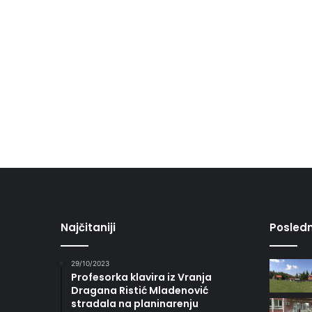
Najčitaniji
Posledn
29/10/2023
Profesorka klavira iz Vranja
Dragana Ristić Mladenović
stradala na planinarenju