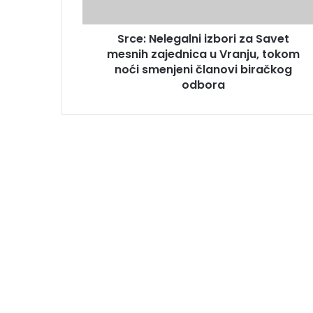
Srce: Nelegalni izbori za Savet
mesnih zajednica u Vranju, tokom
noći smenjeni članovi biračkog
odbora