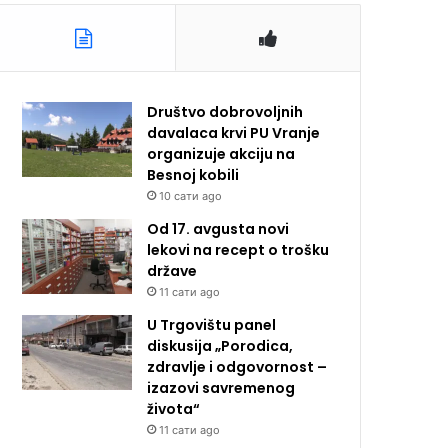
Društvo dobrovoljnih
davalaca krvi PU Vranje
organizuje akciju na
Besnoj kobili
10 сати ago
Od 17. avgusta novi
lekovi na recept o trošku
države
11 сати ago
U Trgovištu panel
diskusija „Porodica,
zdravlje i odgovornost –
izazovi savremenog
života“
11 сати ago