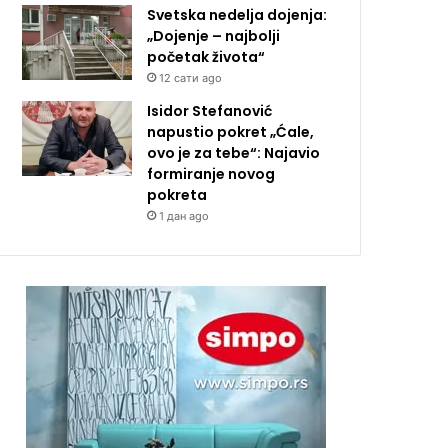
Svetska nedelja dojenja:
„Dojenje – najbolji
početak života“
12 сати ago
Isidor Stefanović
napustio pokret „Ćale,
ovo je za tebe“: Najavio
formiranje novog
pokreta
1 дан ago