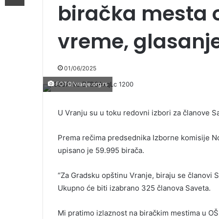
biračka mesta 
vreme, glasanj
01/06/2025
FOTO/vranje.org.rs
U Vranju su u toku redovni izbori za članove 
Prema rečima predsednika Izborne komisije Nov
upisano je 59.995 birača.
“Za Gradsku opštinu Vranje, biraju se članovi
Ukupno će biti izabrano 325 članova Saveta.
Mi pratimo izlaznost na biračkim mestima u OŠ 