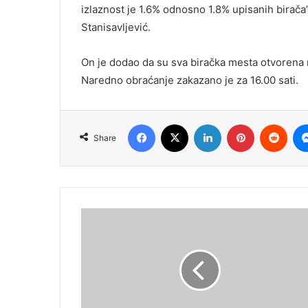
izlaznost je 1.6% odnosno 1.8% upisanih birača”
Stanisavljević.
On je dodao da su sva biračka mesta otvorena 
Naredno obraćanje zakazano je za 16.00 sati.
Facebook
X
LinkedIn
Pinterest
Redd
Share