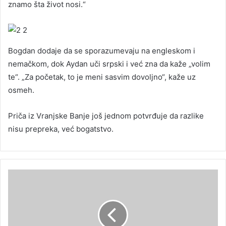
znamo šta život nosi.“
Bogdan dodaje da se sporazumevaju na engleskom i
nemačkom, dok Aydan uči srpski i već zna da kaže „volim
te“. „Za početak, to je meni sasvim dovoljno“, kaže uz
osmeh.
Priča iz Vranjske Banje još jednom potvrđuje da razlike
nisu prepreka, već bogatstvo.