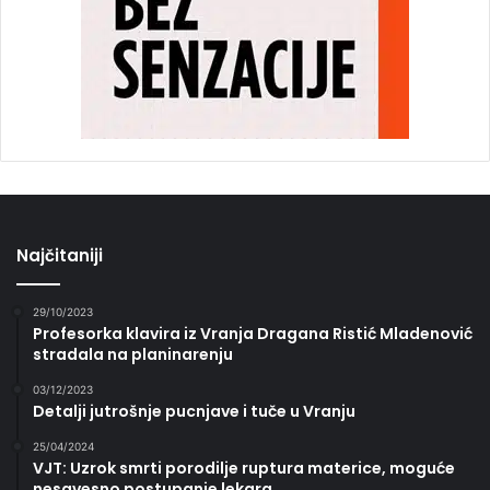
Najčitaniji
29/10/2023
Profesorka klavira iz Vranja Dragana Ristić Mladenović
stradala na planinarenju
03/12/2023
Detalji jutrošnje pucnjave i tuče u Vranju
25/04/2024
VJT: Uzrok smrti porodilje ruptura materice, moguće
nesavesno postupanje lekara