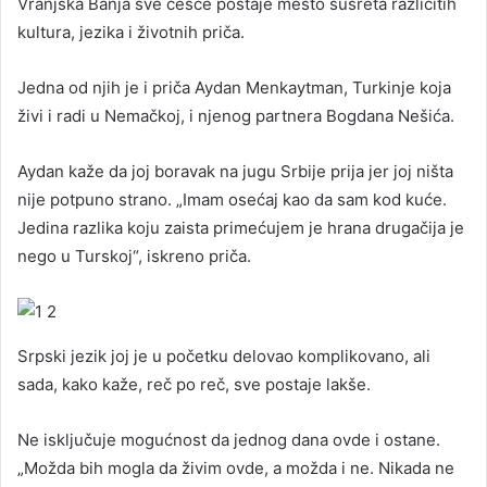
Vranjska Banja sve češće postaje mesto susreta različitih
kultura, jezika i životnih priča.
Jedna od njih je i priča Aydan Menkaytman, Turkinje koja
živi i radi u Nemačkoj, i njenog partnera Bogdana Nešića.
Aydan kaže da joj boravak na jugu Srbije prija jer joj ništa
nije potpuno strano. „Imam osećaj kao da sam kod kuće.
Jedina razlika koju zaista primećujem je hrana drugačija je
nego u Turskoj“, iskreno priča.
Srpski jezik joj je u početku delovao komplikovano, ali
sada, kako kaže, reč po reč, sve postaje lakše.
Ne isključuje mogućnost da jednog dana ovde i ostane.
„Možda bih mogla da živim ovde, a možda i ne. Nikada ne