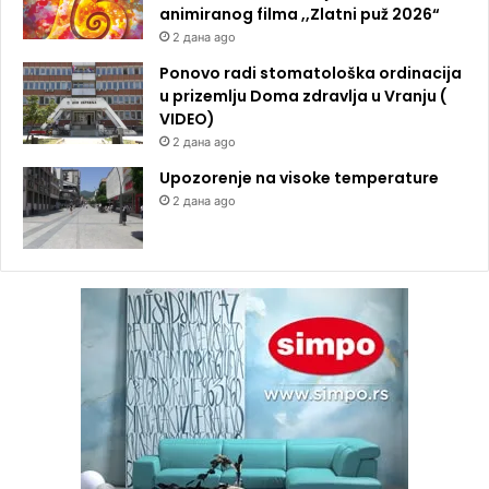
animiranog filma ,,Zlatni puž 2026“
2 дана ago
Ponovo radi stomatološka ordinacija
u prizemlju Doma zdravlja u Vranju (
VIDEO)
2 дана ago
Upozorenje na visoke temperature
2 дана ago