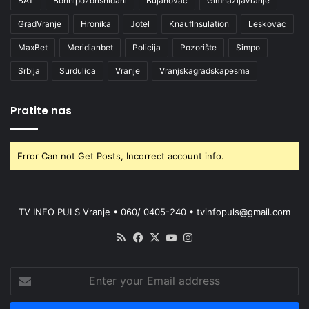
BAT
Borinipozorisnidani
Bujanovac
GimnazijaVranje
GradVranje
Hronika
Jotel
KnaufInsulation
Leskovac
MaxBet
Meridianbet
Policija
Pozorište
Simpo
Srbija
Surdulica
Vranje
Vranjskagradskapesma
Pratite nas
Error Can not Get Posts, Incorrect account info.
TV INFO PULS Vranje • 060/ 0405-240 • tvinfopuls@gmail.com
RSS
Facebook
X
YouTube
Instagram
Enter
your
Email