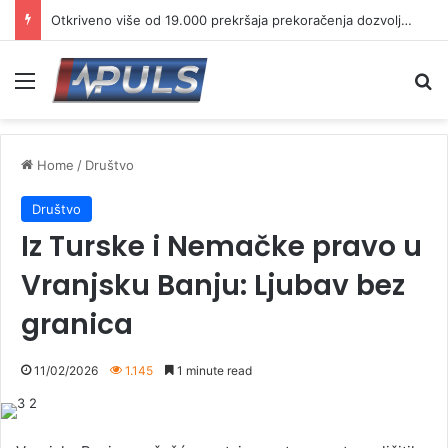
Otkriveno više od 19.000 prekršaja prekoračenja dozvoljene brzine
Menu
Se
Home
/
Društvo
Društvo
Iz Turske i Nemačke pravo u
Vranjsku Banju: Ljubav bez
granica
11/02/2026
1.145
1 minute read