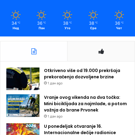
34
36
38
38
36
℃
℃
℃
℃
℃
Нед
Пон
Уто
Сре
Чет
Otkriveno više od 19.000 prekršaja
prekoračenja dozvoljene brzine
1 дан ago
Vranje ovog vikenda na dva točka:
Mini biciklijada za najmlađe, a potom
vožnja do brane Prvonek
1 дан ago
U ponedeljak otvaranje 16.
Internacionalne dečije radionice