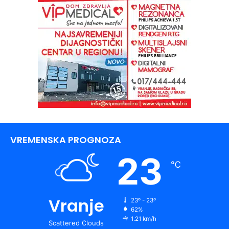
VREMENSKA PROGNOZA
23
℃
Vranje
23º - 23º
62%
1.21 km/h
Scattered Clouds