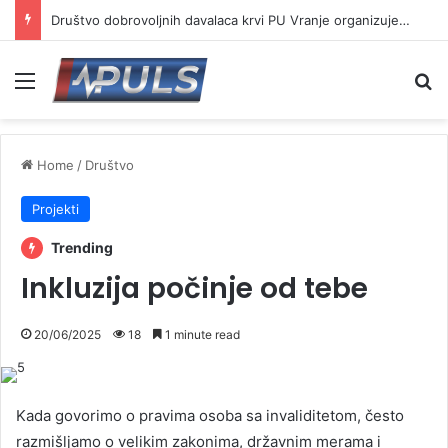
Društvo dobrovoljnih davalaca krvi PU Vranje organizuje akciju na Besnoj kobili
Menu
Se
Home
/
Društvo
Projekti
Trending
Inkluzija počinje od tebe
20/06/2025
18
1 minute read
Kada govorimo o pravima osoba sa invaliditetom, često
razmišljamo o velikim zakonima, državnim merama i