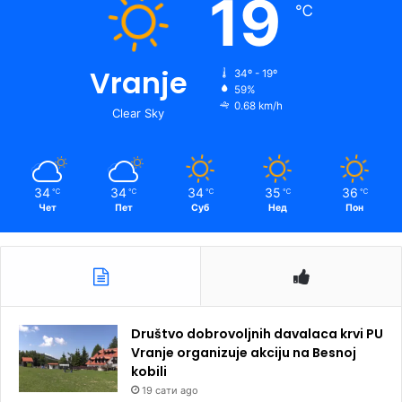
19
℃
Vranje
34º - 19º
59%
0.68 km/h
Clear Sky
34
34
34
35
36
℃
℃
℃
℃
℃
Чет
Пет
Суб
Нед
Пон
Društvo dobrovoljnih davalaca krvi PU
Vranje organizuje akciju na Besnoj
kobili
19 сати ago