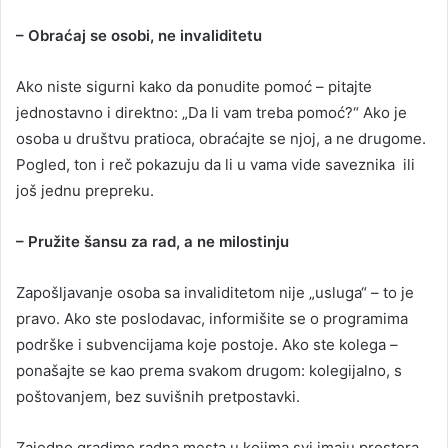
– Obraćaj se osobi, ne invaliditetu
Ako niste sigurni kako da ponudite pomoć – pitajte
jednostavno i direktno: „Da li vam treba pomoć?“ Ako je
osoba u društvu pratioca, obraćajte se njoj, a ne drugome.
Pogled, ton i reč pokazuju da li u vama vide saveznika ili
još jednu prepreku.
– Pružite šansu za rad, a ne milostinju
Zapošljavanje osoba sa invaliditetom nije „usluga“ – to je
pravo. Ako ste poslodavac, informišite se o programima
podrške i subvencijama koje postoje. Ako ste kolega –
ponašajte se kao prema svakom drugom: kolegijalno, s
poštovanjem, bez suvišnih pretpostavki.
Zajedno gradimo radna mesta u kojima svi imaju prostora