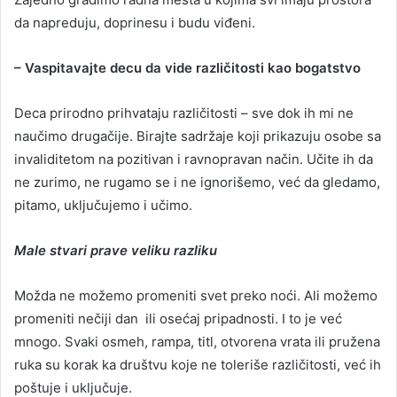
da napreduju, doprinesu i budu viđeni.
– Vaspitavajte decu da vide različitosti kao bogatstvo
Deca prirodno prihvataju različitosti – sve dok ih mi ne
naučimo drugačije. Birajte sadržaje koji prikazuju osobe sa
invaliditetom na pozitivan i ravnopravan način. Učite ih da
ne zurimo, ne rugamo se i ne ignorišemo, već da gledamo,
pitamo, uključujemo i učimo.
Male stvari prave veliku razliku
Možda ne možemo promeniti svet preko noći. Ali možemo
promeniti nečiji dan ili osećaj pripadnosti. I to je već
mnogo. Svaki osmeh, rampa, titl, otvorena vrata ili pružena
ruka su korak ka društvu koje ne toleriše različitosti, već ih
poštuje i uključuje.