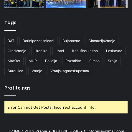
Tags
BAT
Borinipozorisnidani
Bujanovac
GimnazijaVranje
GradVranje
Hronika
Jotel
KnaufInsulation
Leskovac
MaxBet
MUP
Policija
Pozorište
Simpo
Srbija
Surdulica
Vranje
Vranjskagradskapesma
Pratite nas
Error Can not Get Posts, Incorrect account info.
TV INFO PULS Vranje • 060/ 0405-240 • tvinfopuls@gmail.com