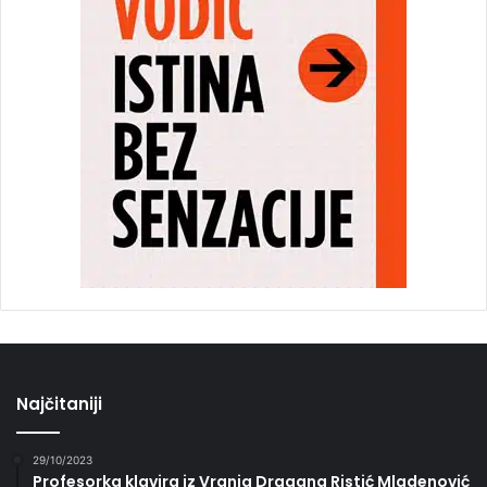
Najčitaniji
29/10/2023
Profesorka klavira iz Vranja Dragana Ristić Mladenović