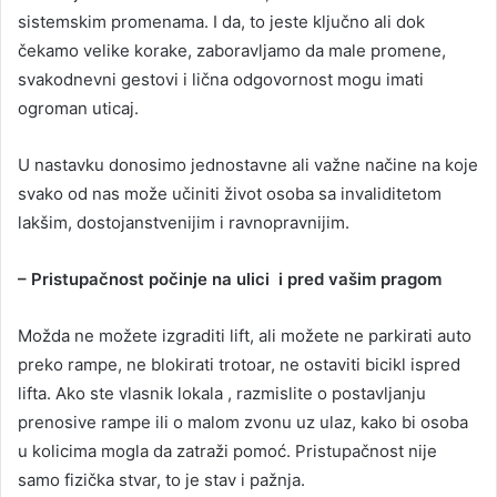
sistemskim promenama. I da, to jeste ključno ali dok
čekamo velike korake, zaboravljamo da male promene,
svakodnevni gestovi i lična odgovornost mogu imati
ogroman uticaj.
U nastavku donosimo jednostavne ali važne načine na koje
svako od nas može učiniti život osoba sa invaliditetom
lakšim, dostojanstvenijim i ravnopravnijim.
– Pristupačnost počinje na ulici i pred vašim pragom
Možda ne možete izgraditi lift, ali možete ne parkirati auto
preko rampe, ne blokirati trotoar, ne ostaviti bicikl ispred
lifta. Ako ste vlasnik lokala , razmislite o postavljanju
prenosive rampe ili o malom zvonu uz ulaz, kako bi osoba
u kolicima mogla da zatraži pomoć. Pristupačnost nije
samo fizička stvar, to je stav i pažnja.