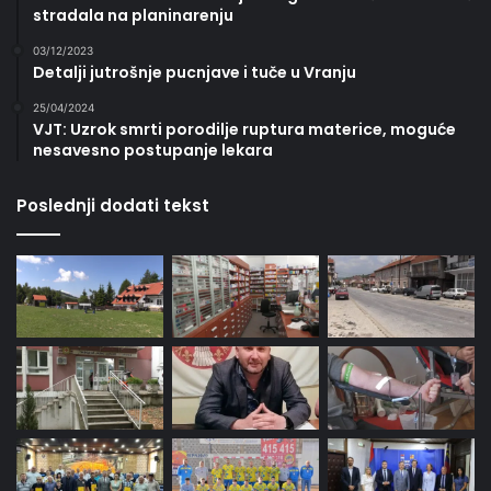
stradala na planinarenju
03/12/2023
Detalji jutrošnje pucnjave i tuče u Vranju
25/04/2024
VJT: Uzrok smrti porodilje ruptura materice, moguće
nesavesno postupanje lekara
Poslednji dodati tekst