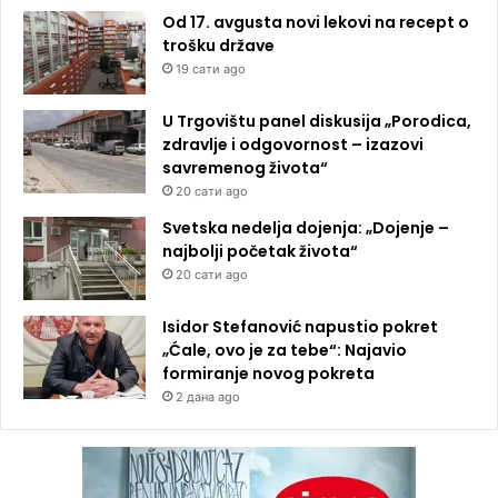
Od 17. avgusta novi lekovi na recept o
trošku države
19 сати ago
U Trgovištu panel diskusija „Porodica,
zdravlje i odgovornost – izazovi
savremenog života“
20 сати ago
Svetska nedelja dojenja: „Dojenje –
najbolji početak života“
20 сати ago
Isidor Stefanović napustio pokret
„Ćale, ovo je za tebe“: Najavio
formiranje novog pokreta
2 дана ago