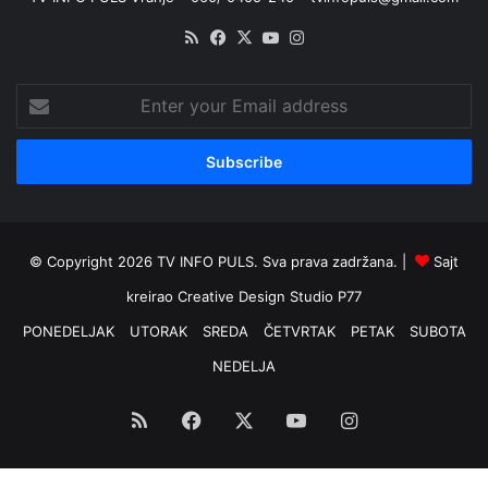
RSS
Facebook
X
YouTube
Instagram
Enter
your
Email
address
© Copyright 2026 TV INFO PULS. Sva prava zadržana. |
Sajt
kreirao
Creative Design Studio P77
PONEDELJAK
UTORAK
SREDA
ČETVRTAK
PETAK
SUBOTA
NEDELJA
RSS
Facebook
X
YouTube
Instagram