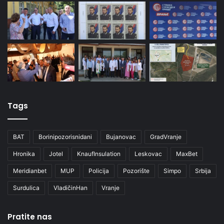
Tags
BAT
Borinipozorisnidani
Bujanovac
GradVranje
Hronika
Jotel
KnaufInsulation
Leskovac
MaxBet
Meridianbet
MUP
Policija
Pozorište
Simpo
Srbija
Surdulica
VladičinHan
Vranje
Pratite nas