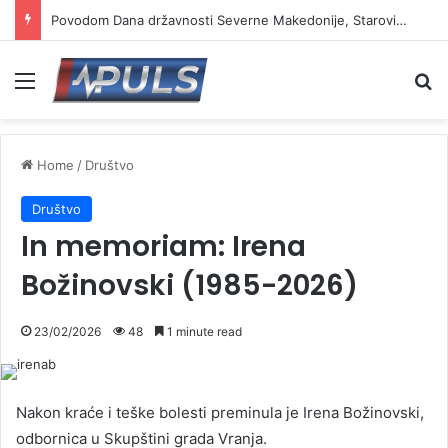
Povodom Dana državnosti Severne Makedonije, Starović i Toškovski u manastiru Prohor Pčinjski
Menu
Se
Home
/
Društvo
Društvo
In memoriam: Irena
Božinovski (1985-2026)
23/02/2026
48
1 minute read
Nakon kraće i teške bolesti preminula je Irena Božinovski,
odbornica u Skupštini grada Vranja.