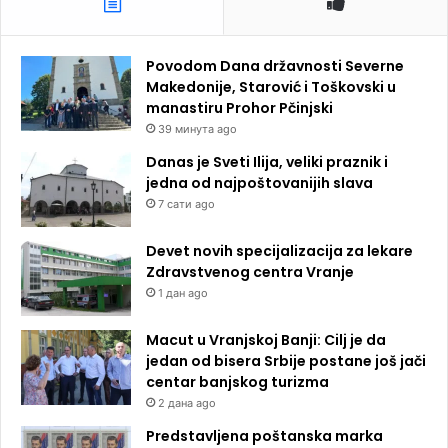
Povodom Dana državnosti Severne
Makedonije, Starović i Toškovski u
manastiru Prohor Pčinjski
39 минута ago
Danas je Sveti Ilija, veliki praznik i
jedna od najpoštovanijih slava
7 сати ago
Devet novih specijalizacija za lekare
Zdravstvenog centra Vranje
1 дан ago
Macut u Vranjskoj Banji: Cilj je da
jedan od bisera Srbije postane još jači
centar banjskog turizma
2 дана ago
Predstavljena poštanska marka