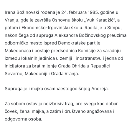
Irena Božinovski rođena je 24. februara 1985. godine u
Vranju, gde je završila Osnovnu školu ,,Vuk Karadžić”, a
potom i Ekonomsko-trgovinsku školu. Radila je u Simpu,
nakon čega od supruga Aleksandra Božinovskog preuzima
odborničko mesto ispred Demokratske partije
Makedonaca i postaje predsednica Komisije za saradnju
između lokalnih jedinica u zemlji i inostranstvu i jedna od
inicijatora za bratimljenje Grada Ohrida u Republici
Severnoj Makedoniji i Grada Vranja.
Supruga je i majka osamnaestogodišnjeg Andreja.
Za sobom ostavlja neizbrisiv trag, pre svega kao dobar
čovek, žena, majka, a zatim i društveno angažovana i
odgovorna osoba.