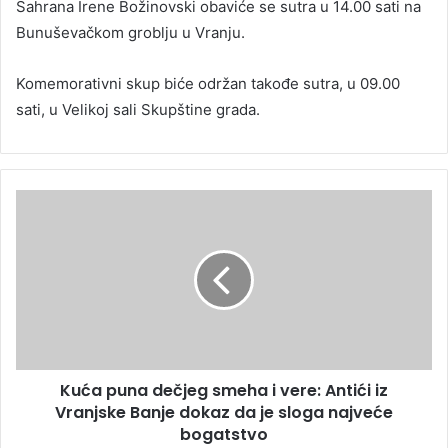
Sahrana Irene Božinovski obaviće se sutra u 14.00 sati na
Bunuševačkom groblju u Vranju.
Komemorativni skup biće održan takođe sutra, u 09.00
sati, u Velikoj sali Skupštine grada.
Kuća puna dečjeg smeha i vere: Antići iz
Vranjske Banje dokaz da je sloga najveće
bogatstvo