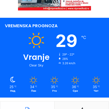
VREMENSKA PROGNOZA
29
℃
Vranje
29º - 22º
28%
3.26 km/h
Clear Sky
25
34
35
36
35
℃
℃
℃
℃
℃
Нед
Пон
Уто
Сре
Чет