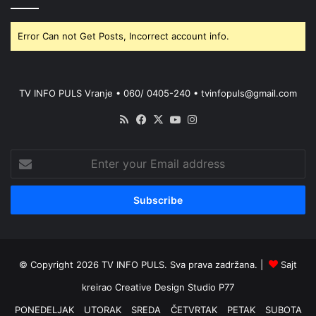
Error Can not Get Posts, Incorrect account info.
TV INFO PULS Vranje • 060/ 0405-240 • tvinfopuls@gmail.com
RSS
Facebook
X
YouTube
Instagram
Enter
your
Email
address
© Copyright 2026 TV INFO PULS. Sva prava zadržana. |
Sajt
kreirao
Creative Design Studio P77
PONEDELJAK
UTORAK
SREDA
ČETVRTAK
PETAK
SUBOTA