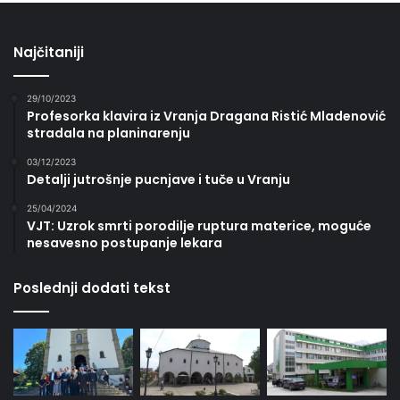
Najčitaniji
29/10/2023
Profesorka klavira iz Vranja Dragana Ristić Mladenović
stradala na planinarenju
03/12/2023
Detalji jutrošnje pucnjave i tuče u Vranju
25/04/2024
VJT: Uzrok smrti porodilje ruptura materice, moguće
nesavesno postupanje lekara
Poslednji dodati tekst