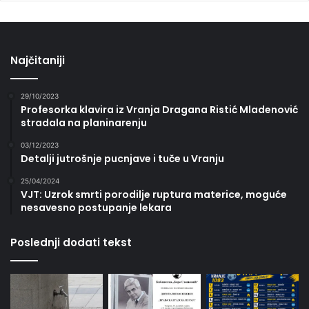
Najčitaniji
29/10/2023
Profesorka klavira iz Vranja Dragana Ristić Mladenović
stradala na planinarenju
03/12/2023
Detalji jutrošnje pucnjave i tuče u Vranju
25/04/2024
VJT: Uzrok smrti porodilje ruptura materice, moguće
nesavesno postupanje lekara
Poslednji dodati tekst