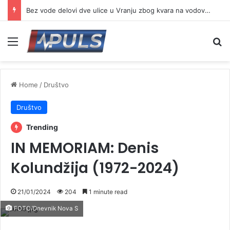
Bez vode delovi dve ulice u Vranju zbog kvara na vodovodnoj mreži
Menu
Se
Home
/
Društvo
Društvo
Trending
IN MEMORIAM: Denis
Kolundžija (1972-2024)
21/01/2024
204
1 minute read
FOTO/Dnevnik Nova S