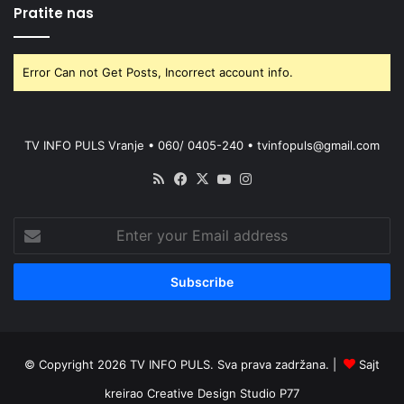
Pratite nas
Error Can not Get Posts, Incorrect account info.
TV INFO PULS Vranje • 060/ 0405-240 • tvinfopuls@gmail.com
RSS
Facebook
X
YouTube
Instagram
Enter
your
Email
address
© Copyright 2026 TV INFO PULS. Sva prava zadržana. |
Sajt
kreirao
Creative Design Studio P77