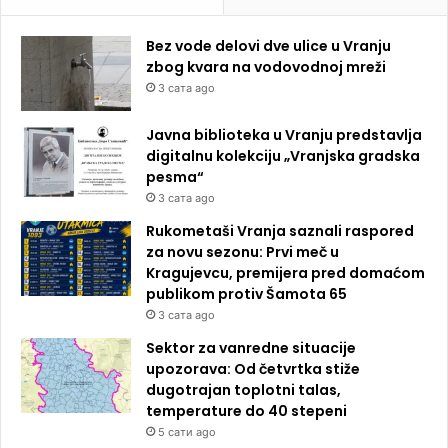
Bez vode delovi dve ulice u Vranju
zbog kvara na vodovodnoj mreži
3 сата ago
Javna biblioteka u Vranju predstavlja
digitalnu kolekciju „Vranjska gradska
pesma“
3 сата ago
Rukometaši Vranja saznali raspored
za novu sezonu: Prvi meč u
Kragujevcu, premijera pred domaćom
publikom protiv Šamota 65
3 сата ago
Sektor za vanredne situacije
upozorava: Od četvrtka stiže
dugotrajan toplotni talas,
temperature do 40 stepeni
5 сати ago