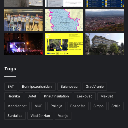
Tags
BAT
Borinipozorisnidani
Bujanovac
GradVranje
Hronika
Jotel
KnaufInsulation
Leskovac
MaxBet
Meridianbet
MUP
Policija
Pozorište
Simpo
Srbija
Surdulica
VladičinHan
Vranje