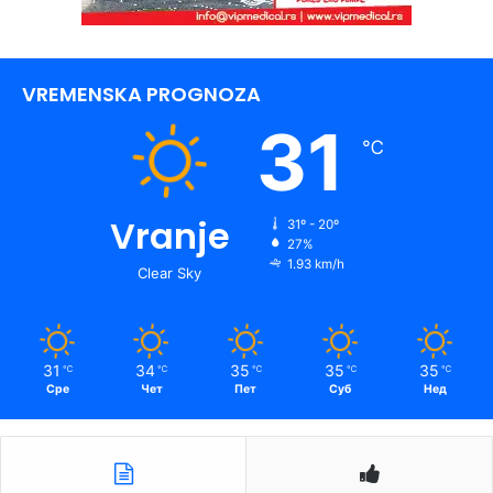
VREMENSKA PROGNOZA
31
℃
Vranje
31º - 20º
27%
1.93 km/h
Clear Sky
31
34
35
35
35
℃
℃
℃
℃
℃
Сре
Чет
Пет
Суб
Нед