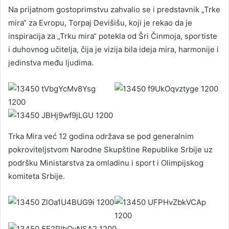
Na prijatnom gostoprimstvu zahvalio se i predstavnik „Trke
mira“ za Evropu, Torpaj Devišišu, koji je rekao da je
inspiracija za „Trku mira“ potekla od Šri Činmoja, sportiste
i duhovnog učitelja, čija je vizija bila ideja mira, harmonije i
jedinstva među ljudima.
Trka Mira već 12 godina održava se pod generalnim
pokroviteljstvom Narodne Skupštine Republike Srbije uz
podršku Ministarstva za omladinu i sport i Olimpijskog
komiteta Srbije.