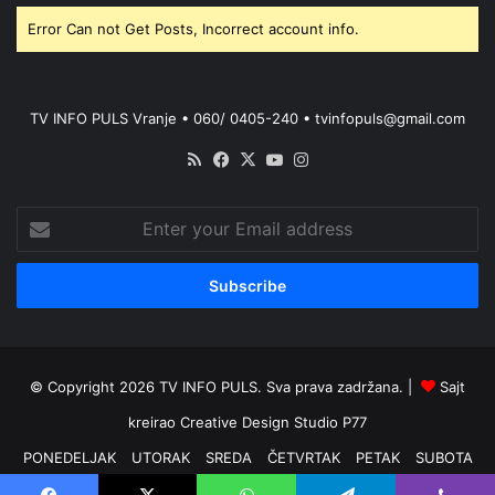
Error Can not Get Posts, Incorrect account info.
TV INFO PULS Vranje • 060/ 0405-240 • tvinfopuls@gmail.com
RSS
Facebook
X
YouTube
Instagram
Enter
your
Email
address
© Copyright 2026 TV INFO PULS. Sva prava zadržana. |
Sajt
kreirao
Creative Design Studio P77
PONEDELJAK
UTORAK
SREDA
ČETVRTAK
PETAK
SUBOTA
NEDELJA