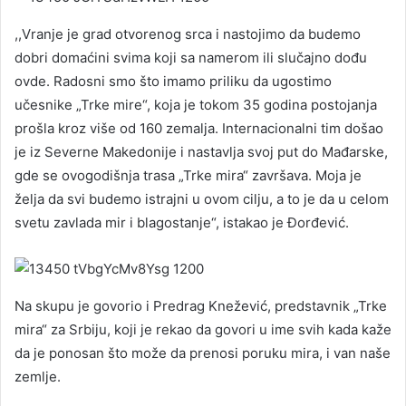
,,Vranje je grad otvorenog srca i nastojimo da budemo
dobri domaćini svima koji sa namerom ili slučajno dođu
ovde. Radosni smo što imamo priliku da ugostimo
učesnike „Trke mire“, koja je tokom 35 godina postojanja
prošla kroz više od 160 zemalja. Internacionalni tim došao
je iz Severne Makedonije i nastavlja svoj put do Mađarske,
gde se ovogodišnja trasa „Trke mira“ završava. Moja je
želja da svi budemo istrajni u ovom cilju, a to je da u celom
svetu zavlada mir i blagostanje“, istakao je Đorđević.
Na skupu je govorio i Predrag Knežević, predstavnik „Trke
mira“ za Srbiju, koji je rekao da govori u ime svih kada kaže
da je ponosan što može da prenosi poruku mira, i van naše
zemlje.