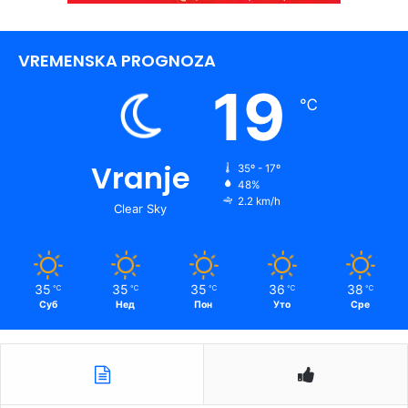
VREMENSKA PROGNOZA
19
℃
Vranje
35º - 17º
48%
2.2 km/h
Clear Sky
35
35
35
36
38
℃
℃
℃
℃
℃
Суб
Нед
Пон
Уто
Сре