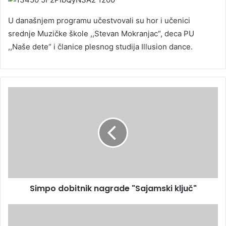
U današnjem programu učestvovali su hor i učenici
srednje Muzičke škole ,,Stevan Mokranjac“, deca PU
,,Naše dete“ i članice plesnog studija Illusion dance.
Simpo dobitnik nagrade "Sajamski ključ"