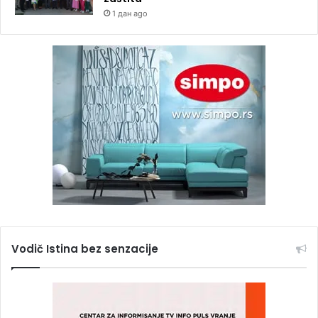
1 дан ago
Vodič Istina bez senzacije