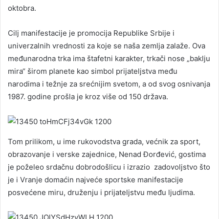
oktobra.
Cilj manifestacije je promocija Republike Srbije i
univerzalnih vrednosti za koje se naša zemlja zalaže. Ova
međunarodna trka ima štafetni karakter, trkači nose „baklju
mira“ širom planete kao simbol prijateljstva među
narodima i težnje za srećnijim svetom, a od svog osnivanja
1987. godine prošla je kroz više od 150 država.
Tom prilikom, u ime rukovodstva grada, većnik za sport,
obrazovanje i verske zajednice, Nenad Đorđević, gostima
je poželeo srdačnu dobrodošlicu i izrazio zadovoljstvo što
je i Vranje domaćin najveće sportske manifestacije
posvećene miru, druženju i prijateljstvu među ljudima.