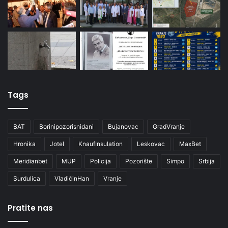
Tags
BAT
Borinipozorisnidani
Bujanovac
GradVranje
Hronika
Jotel
KnaufInsulation
Leskovac
MaxBet
Meridianbet
MUP
Policija
Pozorište
Simpo
Srbija
Surdulica
VladičinHan
Vranje
Pratite nas