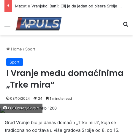
Macut u Vranjskoj Banji: Cilj je da jedan od bisera Srbije postane još jači centar banjskog turizma
Menu
Se
Home
/
Sport
Sport
I Vranje među domaćinima
„Trke mira“
08/10/2024
24
1 minute read
FOTO/vranje.org.rs
Grad Vranje bio je danas domaćin „Trke mira“, koja se
tradiconalno održava u više gradova Srbije od 8. do 15.