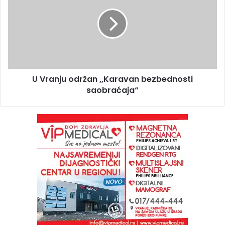
U Vranju održan ,,Karavan bezbednosti
saobraćaja“