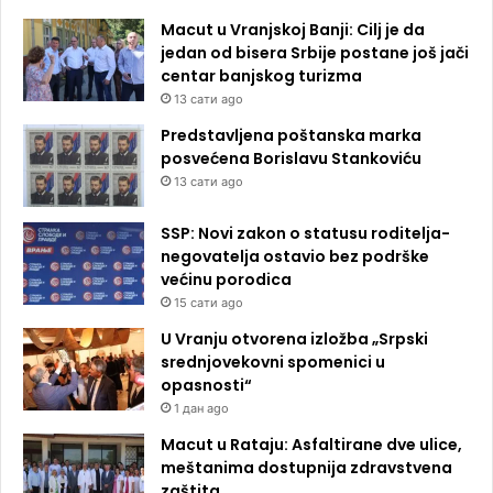
Macut u Vranjskoj Banji: Cilj je da
jedan od bisera Srbije postane još jači
centar banjskog turizma
13 сати ago
Predstavljena poštanska marka
posvećena Borislavu Stankoviću
13 сати ago
SSP: Novi zakon o statusu roditelja-
negovatelja ostavio bez podrške
većinu porodica
15 сати ago
U Vranju otvorena izložba „Srpski
srednjovekovni spomenici u
opasnosti“
1 дан ago
Macut u Rataju: Asfaltirane dve ulice,
meštanima dostupnija zdravstvena
zaštita