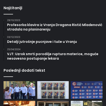
Najčitaniji
29/10/2023
Profesorka klavira iz Vranja Dragana Ristić Mladenović
stradala na planinarenju
03/12/2023
Detalji jutrošnje pucnjave i tuče u Vranju
25/04/2024
VJT: Uzrok smrti porodilje ruptura materice, moguće
nesavesno postupanje lekara
Poslednji dodati tekst