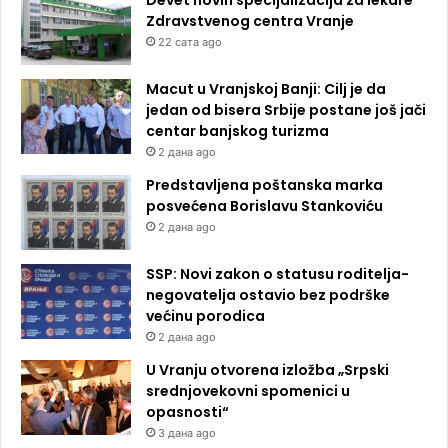
Zdravstvenog centra Vranje
22 сата ago
Macut u Vranjskoj Banji: Cilj je da
jedan od bisera Srbije postane još jači
centar banjskog turizma
2 дана ago
Predstavljena poštanska marka
posvećena Borislavu Stankoviću
2 дана ago
SSP: Novi zakon o statusu roditelja-
negovatelja ostavio bez podrške
većinu porodica
2 дана ago
U Vranju otvorena izložba „Srpski
srednjovekovni spomenici u
opasnosti“
3 дана ago