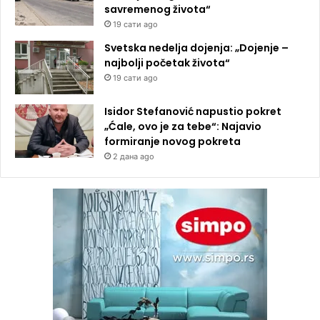
savremenog života“
19 сати ago
Svetska nedelja dojenja: „Dojenje –
najbolji početak života“
19 сати ago
Isidor Stefanović napustio pokret
„Ćale, ovo je za tebe“: Najavio
formiranje novog pokreta
2 дана ago