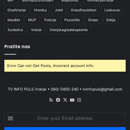
BAT
Borinipozorisnidani
Bujanovac
GimnazijaVranje
GradVranje
Hronika
Jotel
KnaufInsulation
Leskovac
MaxBet
MUP
Policija
Pozorište
Simpo
Srbija
Surdulica
Vranje
Vranjskagradskapesma
Pratite nas
Error Can not Get Posts, Incorrect account info.
TV INFO PULS Vranje • 060/ 0405-240 • tvinfopuls@gmail.com
RSS
Facebook
X
YouTube
Instagram
Enter
your
Email