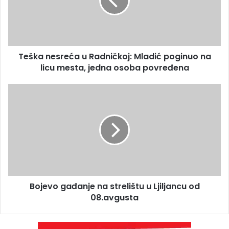
Teška nesreća u Radničkoj: Mladić poginuo na
licu mesta, jedna osoba povređena
Bojevo gađanje na strelištu u Ljiljancu od
08.avgusta