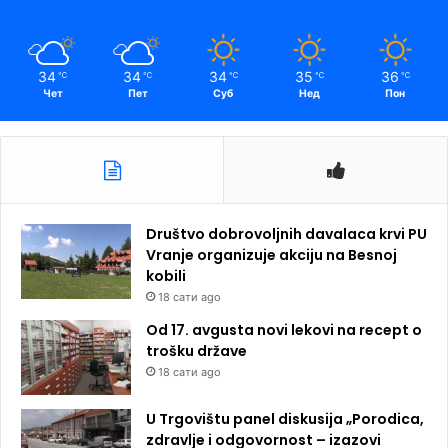
34
34
34
35
36
℃
℃
℃
℃
℃
Чет
Пет
Суб
Нед
Пон
Društvo dobrovoljnih davalaca krvi PU
Vranje organizuje akciju na Besnoj
kobili
18 сати ago
Od 17. avgusta novi lekovi na recept o
trošku države
18 сати ago
U Trgovištu panel diskusija „Porodica,
zdravlje i odgovornost – izazovi