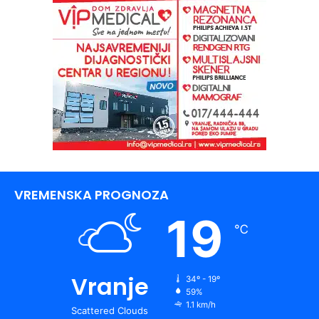
VREMENSKA PROGNOZA
19
℃
Vranje
34º - 19º
59%
1.1 km/h
Scattered Clouds