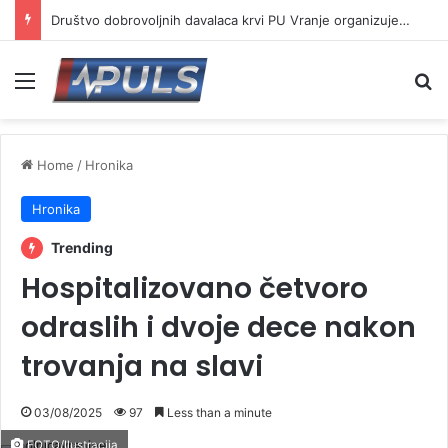
Društvo dobrovoljnih davalaca krvi PU Vranje organizuje akciju na Besnoj kobili
Menu
Se
Home
/
Hronika
Hronika
Trending
Hospitalizovano četvoro
odraslih i dvoje dece nakon
trovanja na slavi
03/08/2025
97
Less than a minute
FOTO/Ilustracija