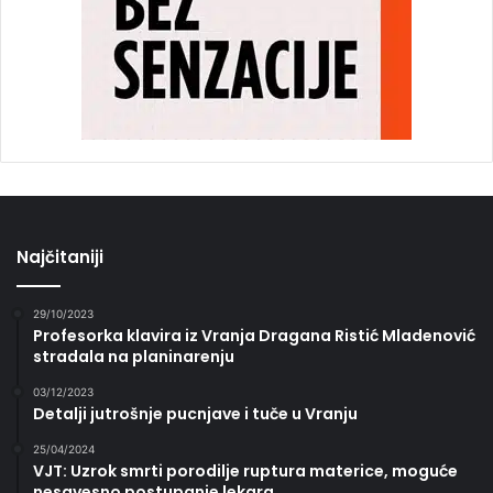
Najčitaniji
29/10/2023
Profesorka klavira iz Vranja Dragana Ristić Mladenović
stradala na planinarenju
03/12/2023
Detalji jutrošnje pucnjave i tuče u Vranju
25/04/2024
VJT: Uzrok smrti porodilje ruptura materice, moguće
nesavesno postupanje lekara