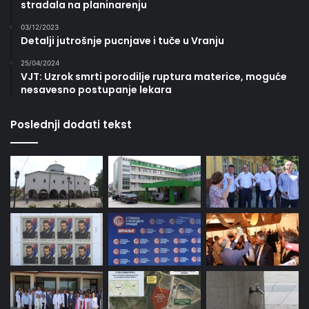
stradala na planinarenju
03/12/2023
Detalji jutrošnje pucnjave i tuče u Vranju
25/04/2024
VJT: Uzrok smrti porodilje ruptura materice, moguće
nesavesno postupanje lekara
Poslednji dodati tekst