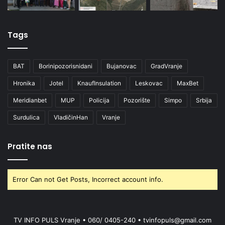
Tags
BAT
Borinipozorisnidani
Bujanovac
GradVranje
Hronika
Jotel
KnaufInsulation
Leskovac
MaxBet
Meridianbet
MUP
Policija
Pozorište
Simpo
Srbija
Surdulica
VladičinHan
Vranje
Pratite nas
Error Can not Get Posts, Incorrect account info.
TV INFO PULS Vranje • 060/ 0405-240 • tvinfopuls@gmail.com