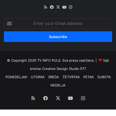
RSS
Facebook
X
YouTube
Instagram
Enter
your
Email
address
© Copyright 2026 TV INFO PULS. Sva prava zadržana. |
Sajt
kreirao
Creative Design Studio P77
PONEDELJAK
UTORAK
SREDA
ČETVRTAK
PETAK
SUBOTA
NEDELJA
RSS
Facebook
X
YouTube
Instagram