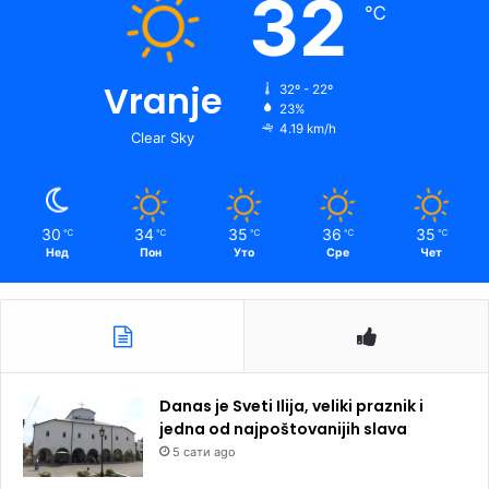
32
℃
Vranje
32º - 22º
23%
4.19 km/h
Clear Sky
30
34
35
36
35
℃
℃
℃
℃
℃
Нед
Пон
Уто
Сре
Чет
Danas je Sveti Ilija, veliki praznik i
jedna od najpoštovanijih slava
5 сати ago