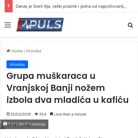
Danas je Sveti Ilija, veliki praznik i jedna od najpoštovanijih slava
Menu
Se
Home
/
Hronika
Hronika
Grupa muškaraca u
Vranjskoj Banji nožem
izbola dva mladića u kafiću
25/02/2026
304
Less than a minute
FOTO/MUP Ilustracija