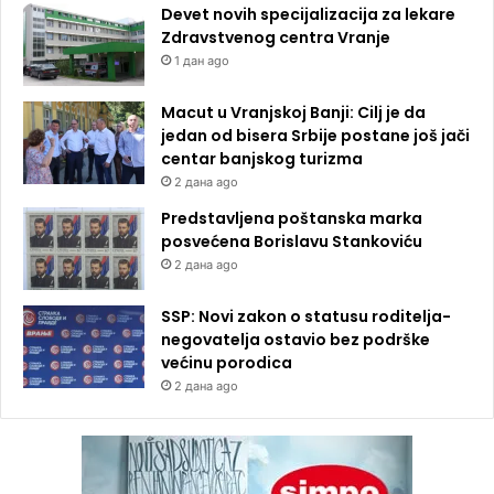
Devet novih specijalizacija za lekare
Zdravstvenog centra Vranje
1 дан ago
Macut u Vranjskoj Banji: Cilj je da
jedan od bisera Srbije postane još jači
centar banjskog turizma
2 дана ago
Predstavljena poštanska marka
posvećena Borislavu Stankoviću
2 дана ago
SSP: Novi zakon o statusu roditelja-
negovatelja ostavio bez podrške
većinu porodica
2 дана ago