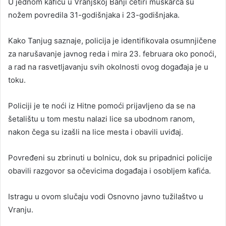
U jednom kafiću u Vranjskoj Banji četiri muškarca su
nožem povredila 31-godišnjaka i 23-godišnjaka.
Kako Tanjug saznaje, policija je identifikovala osumnjičene
za narušavanje javnog reda i mira 23. februara oko ponoći,
a rad na rasvetljavanju svih okolnosti ovog događaja je u
toku.
Policiji je te noći iz Hitne pomoći prijavljeno da se na
šetalištu u tom mestu nalazi lice sa ubodnom ranom,
nakon čega su izašli na lice mesta i obavili uviđaj.
Povređeni su zbrinuti u bolnicu, dok su pripadnici policije
obavili razgovor sa očevicima događaja i osobljem kafića.
Istragu u ovom slučaju vodi Osnovno javno tužilaštvo u
Vranju.