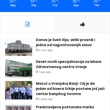
33
34
35
36
35
℃
℃
℃
℃
℃
Нед
Пон
Уто
Сре
Чет
Danas je Sveti Ilija, veliki praznik i
jedna od najpoštovanijih slava
4 сата ago
Devet novih specijalizacija za lekare
Zdravstvenog centra Vranje
1 дан ago
Macut u Vranjskoj Banji: Cilj je da
jedan od bisera Srbije postane još jači
centar banjskog turizma
2 дана ago
Predstavljena poštanska marka