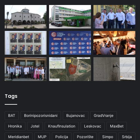
Tags
BAT
Borinipozorisnidani
Bujanovac
GradVranje
Hronika
Jotel
KnaufInsulation
Leskovac
MaxBet
Meridianbet
MUP
Policija
Pozorište
Simpo
Srbija