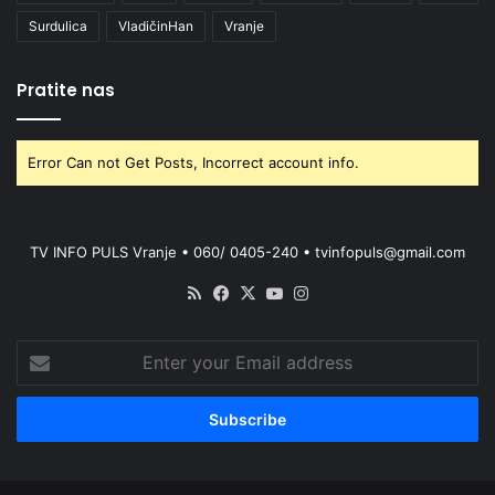
Surdulica
VladičinHan
Vranje
Pratite nas
Error Can not Get Posts, Incorrect account info.
TV INFO PULS Vranje • 060/ 0405-240 • tvinfopuls@gmail.com
RSS
Facebook
X
YouTube
Instagram
Enter
your
Email
address