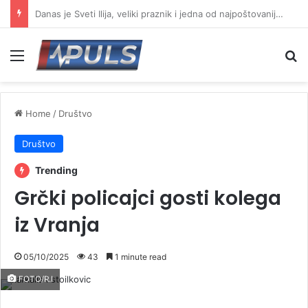
Devet novih specijalizacija za lekare Zdravstvenog centra Vranje
Menu
Se
Home
/
Društvo
Društvo
Trending
Grčki policajci gosti kolega
iz Vranja
05/10/2025
43
1 minute read
FOTO/R.I