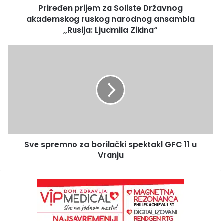
Priređen prijem za Soliste Državnog
akademskog ruskog narodnog ansambla
,,Rusija: Ljudmila Zikina“
Sve spremno za borilački spektakl GFC 11 u
Vranju