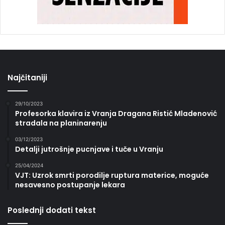
Najčitaniji
29/10/2023
Profesorka klavira iz Vranja Dragana Ristić Mladenović
stradala na planinarenju
03/12/2023
Detalji jutrošnje pucnjave i tuče u Vranju
25/04/2024
VJT: Uzrok smrti porodilje ruptura materice, moguće
nesavesno postupanje lekara
Poslednji dodati tekst