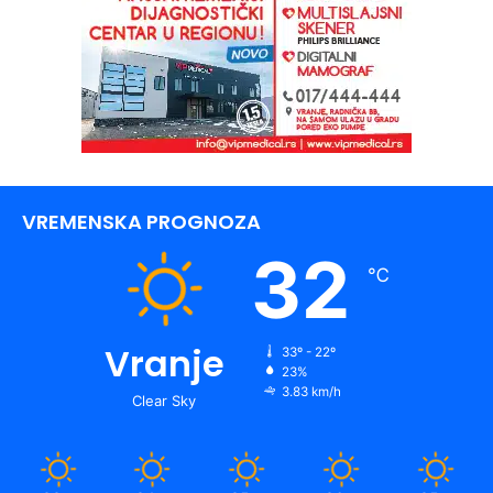
VREMENSKA PROGNOZA
32
℃
Vranje
33º - 22º
23%
3.83 km/h
Clear Sky