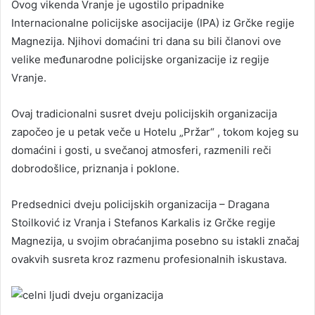
Ovog vikenda Vranje je ugostilo pripadnike
Internacionalne policijske asocijacije (IPA) iz Grčke regije
Magnezija. Njihovi domaćini tri dana su bili članovi ove
velike međunarodne policijske organizacije iz regije
Vranje.
Ovaj tradicionalni susret dveju policijskih organizacija
započeo je u petak veče u Hotelu „Pržar“ , tokom kojeg su
domaćini i gosti, u svečanoj atmosferi, razmenili reči
dobrodošlice, priznanja i poklone.
Predsednici dveju policijskih organizacija – Dragana
Stoilković iz Vranja i Stefanos Karkalis iz Grčke regije
Magnezija, u svojim obraćanjima posebno su istakli značaj
ovakvih susreta kroz razmenu profesionalnih iskustava.