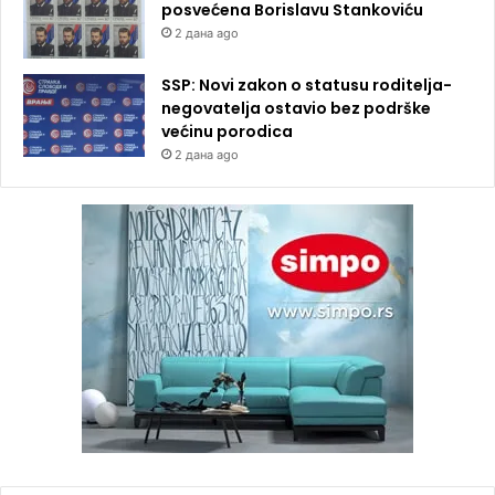
posvećena Borislavu Stankoviću
2 дана ago
SSP: Novi zakon o statusu roditelja-
negovatelja ostavio bez podrške
većinu porodica
2 дана ago