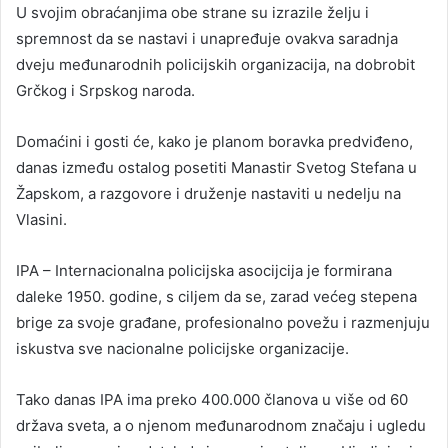
U svojim obraćanjima obe strane su izrazile želju i
spremnost da se nastavi i unapređuje ovakva saradnja
dveju međunarodnih policijskih organizacija, na dobrobit
Grčkog i Srpskog naroda.
Domaćini i gosti će, kako je planom boravka predviđeno,
danas između ostalog posetiti Manastir Svetog Stefana u
Žapskom, a razgovore i druženje nastaviti u nedelju na
Vlasini.
IPA – Internacionalna policijska asocijcija je formirana
daleke 1950. godine, s ciljem da se, zarad većeg stepena
brige za svoje građane, profesionalno povežu i razmenjuju
iskustva sve nacionalne policijske organizacije.
Tako danas IPA ima preko 400.000 članova u više od 60
država sveta, a o njenom međunarodnom značaju i ugledu