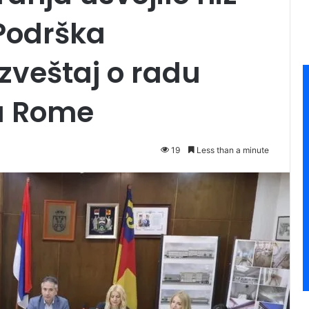
Podrška
zveštaj o radu
za Rome
19
Less than a minute