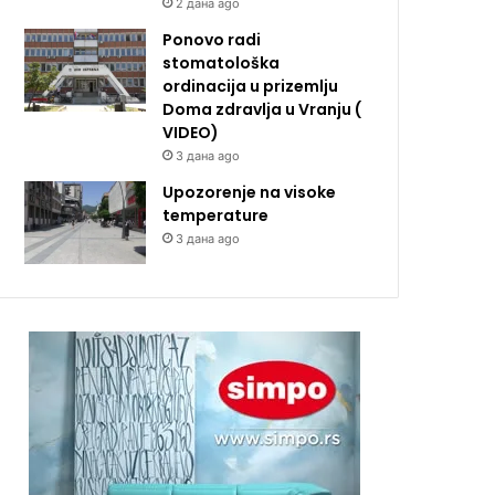
2 дана ago
Ponovo radi
stomatološka
ordinacija u prizemlju
Doma zdravlja u Vranju (
VIDEO)
3 дана ago
Upozorenje na visoke
temperature
3 дана ago