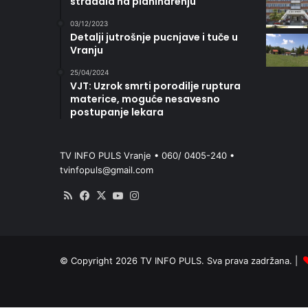
stradala na planinarenju
03/12/2023
Detalji jutrošnje pucnjave i tuče u
Vranju
25/04/2024
VJT: Uzrok smrti porodilje ruptura
materice, moguće nesavesno
postupanje lekara
TV INFO PULS Vranje • 060/ 0405-240 •
tvinfopuls@gmail.com
RSS
Facebook
X
YouTube
Instagram
© Copyright 2026 TV INFO PULS. Sva prava zadržana. |