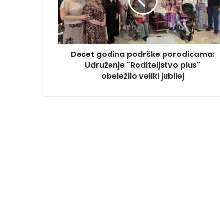
Deset godina podrške porodicama:
Udruženje "Roditeljstvo plus"
obeležilo veliki jubilej