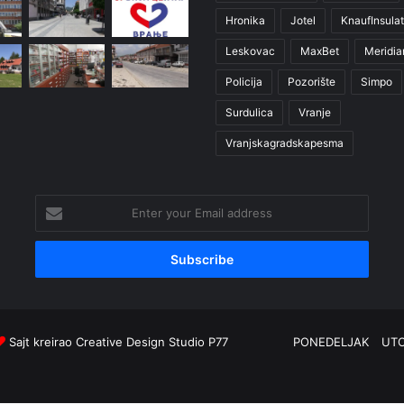
Hronika
Jotel
KnaufInsulat
Leskovac
MaxBet
Meridia
Policija
Pozorište
Simpo
Surdulica
Vranje
Vranjskagradskapesma
Enter
your
Email
address
Sajt kreirao
Creative Design Studio P77
PONEDELJAK
UT