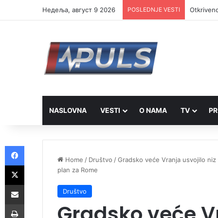
Недеља, август 9 2026
POSLEDNJE VESTI
Otkriveno
NASLOVNA
VESTI
O NAMA
TV
PR
Facebook
Home
/
Društvo
/
Gradsko veće Vranja usvojilo niz
X
plan za Rome
Share via Email
Društvo
Gradsko veće Vr
Print