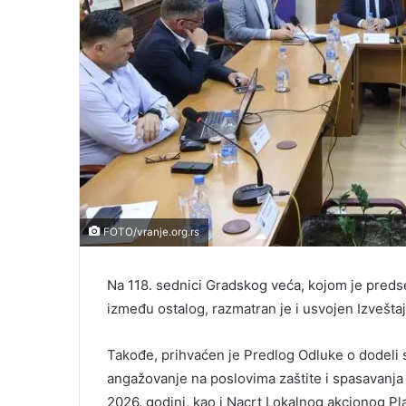
FOTO/vranje.org.rs
Na 118. sednici Gradskog veća, kojom je pred
između ostalog, razmatran je i usvojen Izvešta
Takođe, prihvaćen je Predlog Odluke o dodeli
angažovanje na poslovima zaštite i spasavanja
2026. godini, kao i Nacrt Lokalnog akcionog Pl