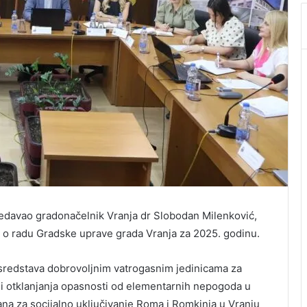
sedavao gradonačelnik Vranja dr Slobodan Milenković,
j o radu Gradske uprave grada Vranja za 2025. godinu.
 sredstava dobrovoljnim vatrogasnim jedinicama za
 i otklanjanja opasnosti od elementarnih nepogoda u
ana za socijalno uključivanje Roma i Romkinja u Vranju