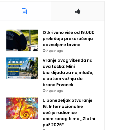
Otkriveno više od 19.000
prekršaja prekoračenja
dozvoljene brzine
2 дана ago
Vranje ovog vikenda na
dva točka: Mini
biciklijada za najmlađe,
a potom vožnja do
brane Prvonek
2 дана ago
U ponedeljak otvaranje
16. Internacionalne
dečije radionice
animiranog filma ,,Zlatni
puž 2026“