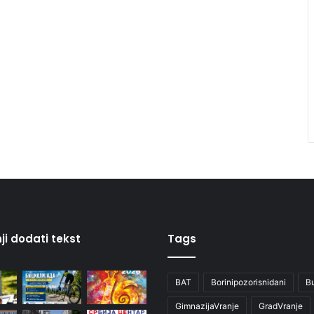
ji dodati tekst
Tags
BAT
Borinipozorisnidani
B
GimnazijaVranje
GradVranje