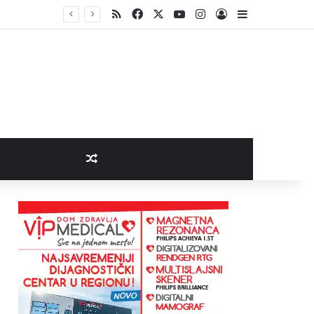
RSS
Facebook
X
YouTube
Instagram
Log In
Sidebar
Random Article