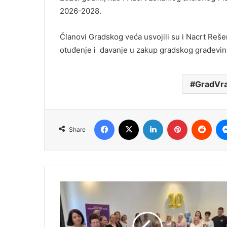
2026-2028.
Članovi Gradskog veća usvojili su i Nacrt Reš
otuđenje i davanje u zakup gradskog građevinsk
GradVra
Facebook
X
LinkedIn
Pinterest
Redd
Share