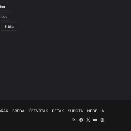
ion
nbet
Srbija
ORAK
SREDA
ČETVRTAK
PETAK
SUBOTA
NEDELJA
RSS
Facebook
X
YouTube
Instagram