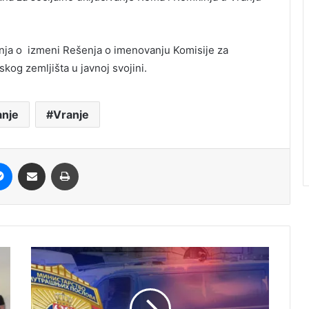
enja o izmeni Rešenja o imenovanju Komisije za
og zemljišta u javnoj svojini.
nje
Vranje
it
Messenger
Share via Email
Print