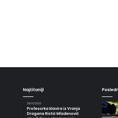
Najčitaniji
Posledn
29/10/2023
Profesorka klavira iz Vranja
Dragana Ristić Mladenović