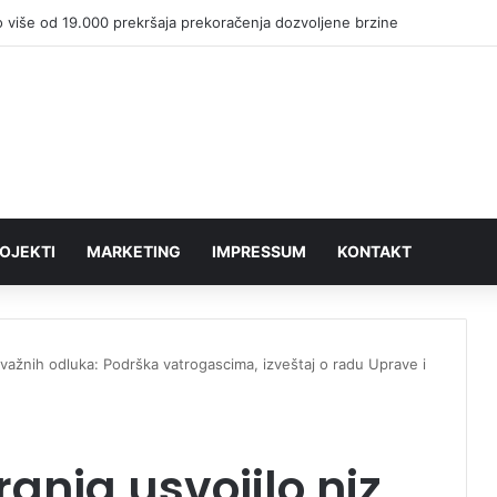
 više od 19.000 prekršaja prekoračenja dozvoljene brzine
OJEKTI
MARKETING
IMPRESSUM
KONTAKT
 važnih odluka: Podrška vatrogascima, izveštaj o radu Uprave i
anja usvojilo niz