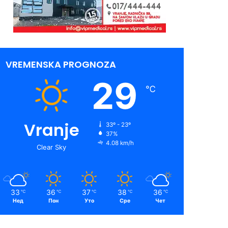
VREMENSKA PROGNOZA
29
℃
Vranje
33º - 23º
37%
4.08 km/h
Clear Sky
33
36
37
38
36
℃
℃
℃
℃
℃
Нед
Пон
Уто
Сре
Чет