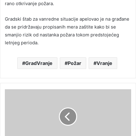
rano otkrivanje požara.
Gradski štab za vanredne situacije apelovao je na građane
da se pridržavaju propisanih mera zaštite kako bi se
smanjio rizik od nastanka požara tokom predstojećeg
letnjeg perioda.
GradVranje
Požar
Vranje