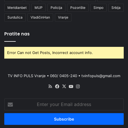
Meridianbet
MUP
Policija
Pozorište
Simpo
Srbija
Surdulica
VladičinHan
Vranje
Pratite nas
Error Can not Get Posts, Incorrect account info.
TV INFO PULS Vranje • 060/ 0405-240 • tvinfopuls@gmail.com
RSS
Facebook
X
YouTube
Instagram
Enter
your
Email
address