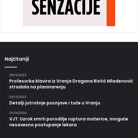
Najčitaniji
29/10/2023
Profesorka klavira iz Vranja Dragana Ristić Mladenović
stradala na planinarenju
03/12/2023
Detalji jutrošnje pucnjave i tuče u Vranju
25/04/2024
VJT: Uzrok smrti porodilje ruptura materice, moguće
nesavesno postupanje lekara