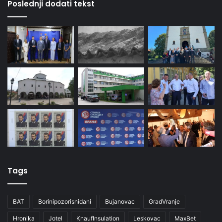
Poslednji dodati tekst
Tags
BAT
Borinipozorisnidani
Bujanovac
GradVranje
Hronika
Jotel
KnaufInsulation
Leskovac
MaxBet