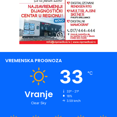
VREMENSKA PROGNOZA
33
℃
Vranje
33º - 21º
18%
3.59 km/h
Clear Sky