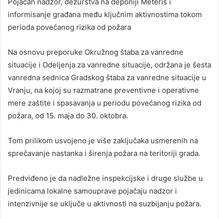
Pojačan nadzor, dežurstva na deponiji Meteris i
informisanje građana među ključnim aktivnostima tokom
perioda povećanog rizika od požara
Na osnovu preporuke Okružnog štaba za vanredne
situacije i Odeljenja za vanredne situacije, održana je šesta
vanredna sednica Gradskog štaba za vanredne situacije u
Vranju, na kojoj su razmatrane preventivne i operativne
mere zaštite i spasavanja u periodu povećanog rizika od
požara, od 15. maja do 30. oktobra.
Tom prilikom usvojeno je više zaključaka usmerenih na
sprečavanje nastanka i širenja požara na teritoriji grada.
Predviđeno je da nadležne inspekcijske i druge službe u
jedinicama lokalne samouprave pojačaju nadzor i
intenzivnije se uključe u aktivnosti na suzbijanju požara.