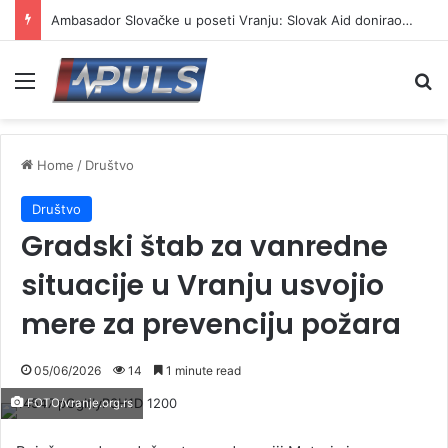
Ambasador Slovačke u poseti Vranju: Slovak Aid donirao presu za kartonski otpad
Menu
Se
Home
/
Društvo
Društvo
Gradski štab za vanredne
situacije u Vranju usvojio
mere za prevenciju požara
05/06/2026
14
1 minute read
FOTO/vranje.org.rs