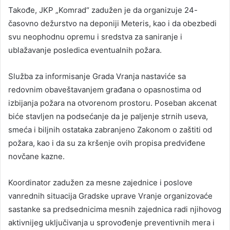
Takođe, JKP „Komrad“ zadužen je da organizuje 24-
časovno dežurstvo na deponiji Meteris, kao i da obezbedi
svu neophodnu opremu i sredstva za saniranje i
ublažavanje posledica eventualnih požara.
Služba za informisanje Grada Vranja nastaviće sa
redovnim obaveštavanjem građana o opasnostima od
izbijanja požara na otvorenom prostoru. Poseban akcenat
biće stavljen na podsećanje da je paljenje strnih useva,
smeća i biljnih ostataka zabranjeno Zakonom o zaštiti od
požara, kao i da su za kršenje ovih propisa predviđene
novčane kazne.
Koordinator zadužen za mesne zajednice i poslove
vanrednih situacija Gradske uprave Vranje organizovaće
sastanke sa predsednicima mesnih zajednica radi njihovog
aktivnijeg uključivanja u sprovođenje preventivnih mera i