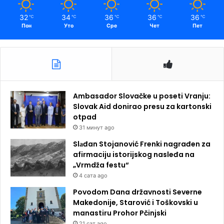
32
34
36
36
36
℃
℃
℃
℃
℃
Пон
Уто
Сре
Чет
Пет
Ambasador Slovačke u poseti Vranju:
Slovak Aid donirao presu za kartonski
otpad
31 минут ago
Slаđan Stojanović Frenki nagrađen za
afirmaciju istorijskog nasleđa na
„Vrmdža festu“
4 сата ago
Povodom Dana državnosti Severne
Makedonije, Starović i Toškovski u
manastiru Prohor Pčinjski
21 сат ago