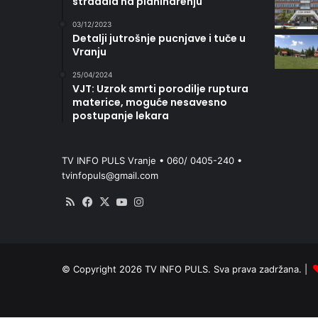
stradala na planinarenju
03/12/2023
Detalji jutrošnje pucnjave i tuče u
Vranju
25/04/2024
VJT: Uzrok smrti porodilje ruptura
materice, moguće nesavesno
postupanje lekara
TV INFO PULS Vranje • 060/ 0405-240 •
tvinfopuls@gmail.com
RSS
Facebook
X
YouTube
Instagram
© Copyright 2026 TV INFO PULS. Sva prava zadržana. |