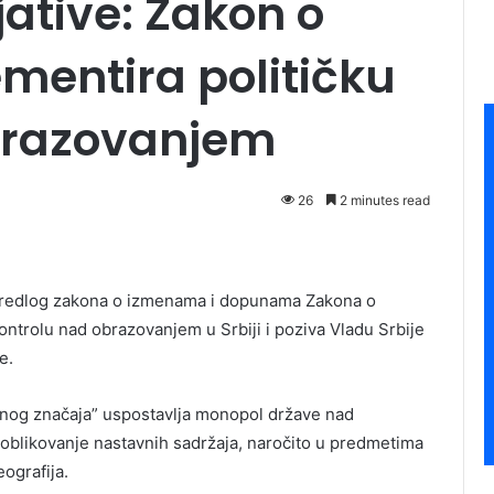
jative: Zakon o
mentira političku
brazovanjem
26
2 minutes read
 Predlog zakona o izmenama i dopunama Zakona o
ontrolu nad obrazovanjem u Srbiji i poziva Vladu Srbije
re.
nog značaja” uspostavlja monopol države nad
blikovanje nastavnih sadržaja, naročito u predmetima
geografija.