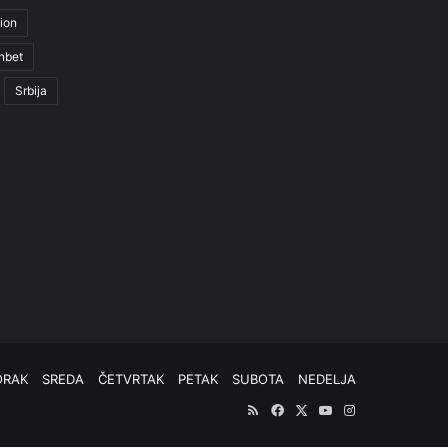
ion
nbet
Srbija
ORAK
SREDA
ČETVRTAK
PETAK
SUBOTA
NEDELJA
RSS
Facebook
X
YouTube
Instagram