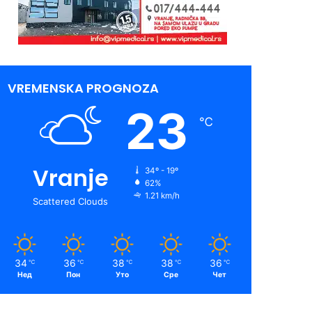
VREMENSKA PROGNOZA
23
℃
Vranje
34º - 19º
62%
1.21 km/h
Scattered Clouds
34
36
38
38
36
℃
℃
℃
℃
℃
Нед
Пон
Уто
Сре
Чет