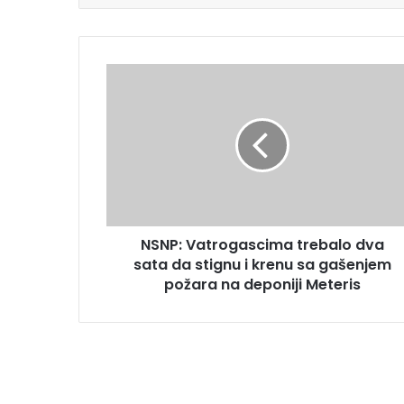
NSNP: Vatrogascima trebalo dva
sata da stignu i krenu sa gašenjem
požara na deponiji Meteris