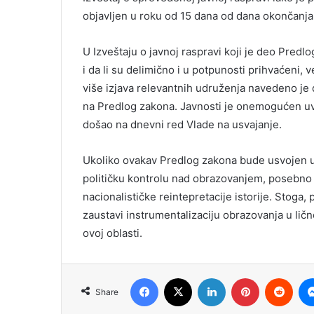
objavljen u roku od 15 dana od dana okončanja 
U Izveštaju o javnoj raspravi koji je deo Predlo
i da li su delimično i u potpunosti prihvaćeni,
više izjava relevantnih udruženja navedeno je
na Predlog zakona. Javnosti je onemogućen uv
došao na dnevni red Vlade na usvajanje.
Ukoliko ovakav Predlog zakona bude usvojen u N
političku kontrolu nad obrazovanjem, posebno u
nacionalističke reintepretacije istorije. Stoga
zaustavi instrumentalizaciju obrazovanja u lič
ovoj oblasti.
Facebook
X
LinkedIn
Pinterest
Redd
Share