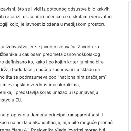
avisni, što se i vidi iz potpunog odsustva bilo kakvih
ih recenzija. Učenici i učenice će u školama verovatno
ogiji kojoj je javnost izložena u medijskom prostoru
u izdavaštva jer se javnom izdavaču, Zavodu za
 udžbenike u čak osam predmeta osnovnoškolskog
o definisano ko, kako i po kojim kriterijumima bira
držaji budu tačni, naučno zasnovani i u skladu sa
sno šta se podrazumeva pod “nacionalnim značajem”.
vnim evropskim vrednostima pluralizma,
enika, i predstavlja korak unazad u ispunjavanju
anstvo u EU.
ne propuste u domenu principa transparentnosti i
, kao i na portalu eKonsultacije, nije bilo moguće pronaći
prema članu 41. Poslovnika Vlade izveštaj morao biti