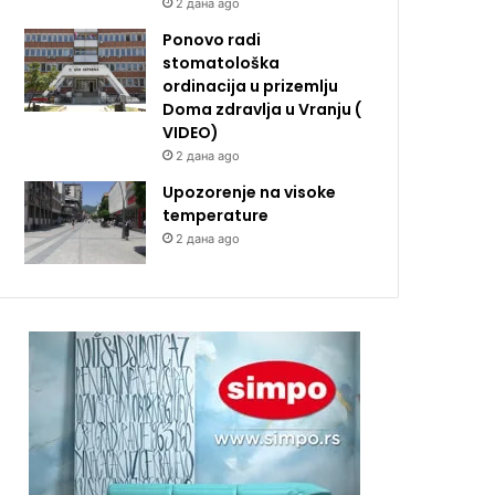
2 дана ago
Ponovo radi
stomatološka
ordinacija u prizemlju
Doma zdravlja u Vranju (
VIDEO)
2 дана ago
Upozorenje na visoke
temperature
2 дана ago