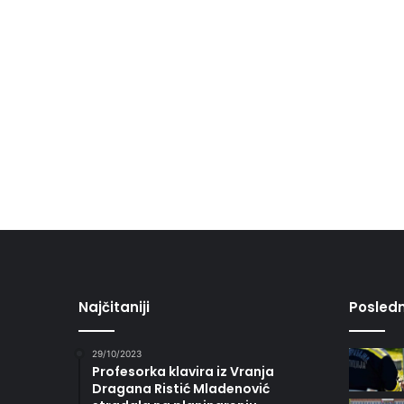
Najčitaniji
Posledn
29/10/2023
Profesorka klavira iz Vranja
Dragana Ristić Mladenović