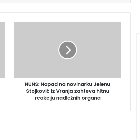
NUNS: Napad na novinarku Jelenu
Stojković iz Vranja zahteva hitnu
reakciju nadležnih organa