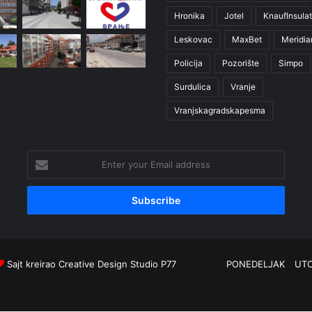
Hronika
Jotel
KnaufInsulat
Leskovac
MaxBet
Meridia
Policija
Pozorište
Simpo
Surdulica
Vranje
Vranjskagradskapesma
Enter
your
Email
address
Sajt kreirao
Creative Design Studio P77
PONEDELJAK
UT