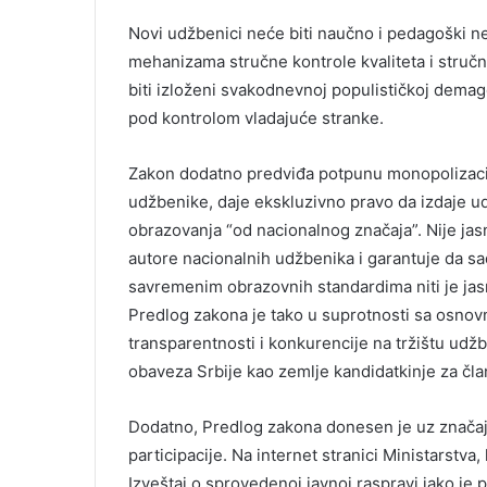
Novi udžbenici neće biti naučno i pedagoški nez
mehanizama stručne kontrole kvaliteta i stručn
biti izloženi svakodnevnoj populističkoj demag
pod kontrolom vladajuće stranke.
Zakon dodatno predviđa potpunu monopolizacij
udžbenike, daje ekskluzivno pravo da izdaje
obrazovanja “od nacionalnog značaja”. Nije jasn
autore nacionalnih udžbenika i garantuje da sa
savremenim obrazovnih standardima niti je ja
Predlog zakona je tako u suprotnosti sa osno
transparentnosti i konkurencije na tržištu udžb
obaveza Srbije kao zemlje kandidatkinje za čl
Dodatno, Predlog zakona donesen je uz značaj
participacije. Na internet stranici Ministarstva
Izveštaj o sprovedenoj javnoj raspravi iako je 