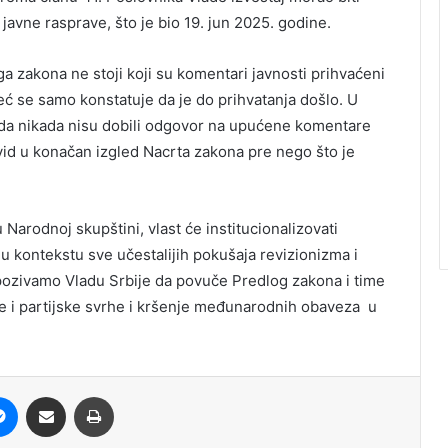
javne rasprave, što je bio 19. jun 2025. godine.
ga zakona ne stoji koji su komentari javnosti prihvaćeni
 već se samo konstatuje da je do prihvatanja došlo. U
 da nikada nisu dobili odgovor na upućene komentare
id u konačan izgled Nacrta zakona pre nego što je
arodnoj skupštini, vlast će institucionalizovati
 kontekstu sve učestalijih pokušaja revizionizma i
, pozivamo Vladu Srbije da povuče Predlog zakona i time
ne i partijske svrhe i kršenje međunarodnih obaveza u
it
Messenger
Share via Email
Print