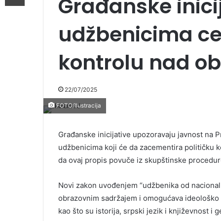
Građanske inici
udžbenicima ce
kontrolu nad o
22/07/2025
FOTO/Ilustracija
Građanske inicijative upozoravaju javnost na
udžbenicima koji će da zacementira političku k
da ovaj propis povuče iz skupštinske procedu
Novi zakon uvođenjem “udžbenika od nacional
obrazovnim sadržajem i omogućava ideološko o
kao što su istorija, srpski jezik i književnost i 