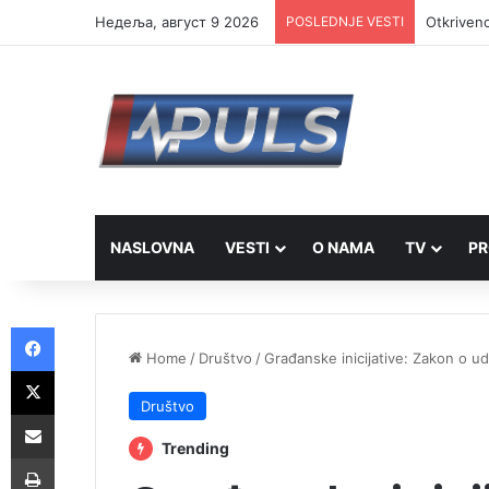
Недеља, август 9 2026
POSLEDNJE VESTI
Otkriveno
NASLOVNA
VESTI
O NAMA
TV
PR
Facebook
Home
/
Društvo
/
Građanske inicijative: Zakon o u
X
Društvo
Share via Email
Trending
Print