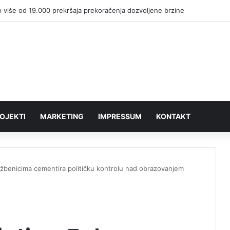
 više od 19.000 prekršaja prekoračenja dozvoljene brzine
OJEKTI
MARKETING
IMPRESSUM
KONTAKT
džbenicima cementira političku kontrolu nad obrazovanjem