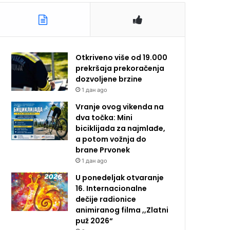
Otkriveno više od 19.000
prekršaja prekoračenja
dozvoljene brzine
1 дан ago
Vranje ovog vikenda na
dva točka: Mini
biciklijada za najmlađe,
a potom vožnja do
brane Prvonek
1 дан ago
U ponedeljak otvaranje
16. Internacionalne
dečije radionice
animiranog filma ,,Zlatni
puž 2026“