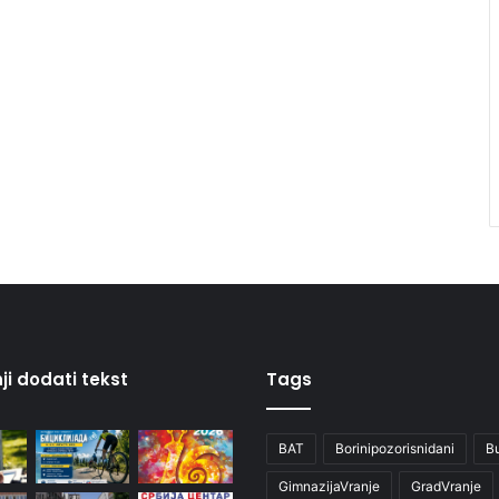
ji dodati tekst
Tags
BAT
Borinipozorisnidani
B
GimnazijaVranje
GradVranje