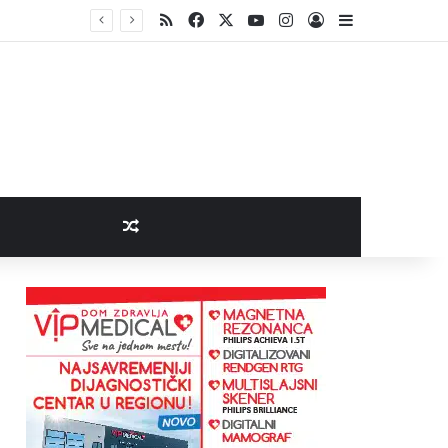
RSS
Facebook
X
YouTube
Instagram
Log In
Sidebar
Random Article