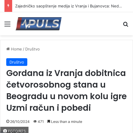
Zajedničko saopštenje medija iz Vranja i Bujanovca: Nedvosmislena podrška redakciji „Vranje News“
Menu
Se
Home
/
Društvo
Društvo
Gordana iz Vranja dobitnica
četvorosobnog stana u
Beogradu u novom kolu igre
Uzmi račun i pobedi
26/10/2024
471
Less than a minute
FOTO/RTS