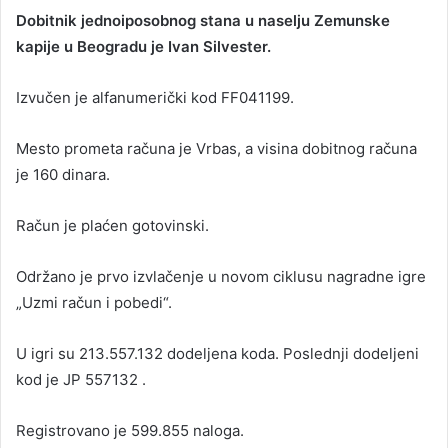
Dobitnik jednoiposobnog stana u naselju Zemunske
kapije u Beogradu je Ivan Silvester.
Izvučen je alfanumerički kod FF041199.
Mesto prometa računa je Vrbas, a visina dobitnog računa
je 160 dinara.
Račun je plaćen gotovinski.
Održano je prvo izvlačenje u novom ciklusu nagradne igre
„Uzmi račun i pobedi“.
U igri su 213.557.132 dodeljena koda. Poslednji dodeljeni
kod je JP 557132 .
Registrovano je 599.855 naloga.