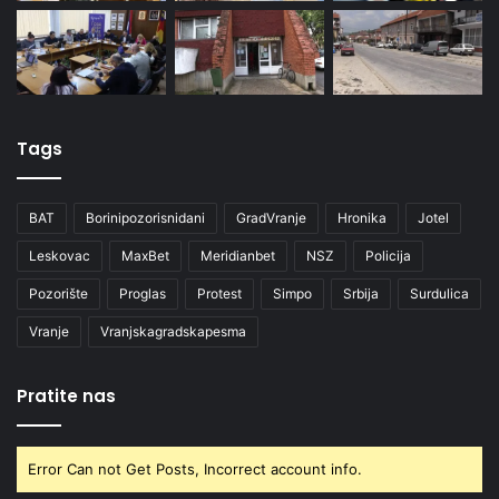
Tags
BAT
Borinipozorisnidani
GradVranje
Hronika
Jotel
Leskovac
MaxBet
Meridianbet
NSZ
Policija
Pozorište
Proglas
Protest
Simpo
Srbija
Surdulica
Vranje
Vranjskagradskapesma
Pratite nas
Error Can not Get Posts, Incorrect account info.