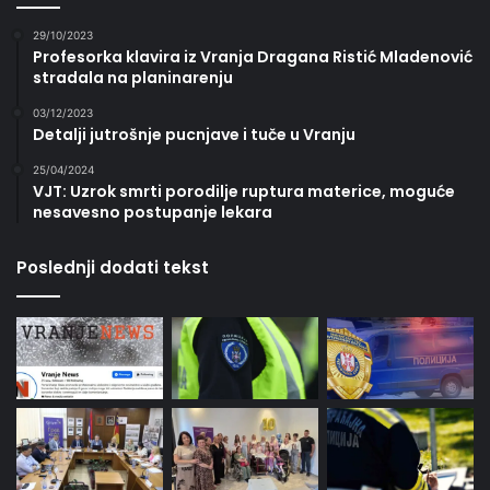
29/10/2023
Profesorka klavira iz Vranja Dragana Ristić Mladenović
stradala na planinarenju
03/12/2023
Detalji jutrošnje pucnjave i tuče u Vranju
25/04/2024
VJT: Uzrok smrti porodilje ruptura materice, moguće
nesavesno postupanje lekara
Poslednji dodati tekst