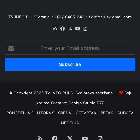
TV INFO PULS Vranje • 060/ 0405-240 • tvinfopuls@gmail.com
RSS
Facebook
X
YouTube
Instagram
Enter
your
Email
address
© Copyright 2026 TV INFO PULS. Sva prava zadržana. |
Sajt
kreirao
Creative Design Studio P77
PONEDELJAK
UTORAK
SREDA
ČETVRTAK
PETAK
SUBOTA
NEDELJA
RSS
Facebook
X
YouTube
Instagram