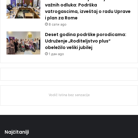
važnih odluka: Podrška
vatrogascima, izveštaj o radu Uprave
i plan za Rome
8 сати ago
Deset godina podrške porodicama:
Udruženje „Roditeljstvo plus“
obeležilo veliki jubilej
1 дан ago
Vodič Istina bez senzacije
Najčitaniji