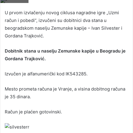
U prvom izvlačenju novog ciklusa nagradne igre „Uzmi
račun i pobedi“, izvučeni su dobitnici dva stana u
beogradskom naselju Zemunske kapije – Ivan Silvester i
Gordana Trajković.
Dobitnik stana u naselju Zemunske kapije u Beogradu je
Gordana Trajković.
Izvučen je alfanumerički kod IK543285.
Mesto prometa računa je Vranje, a visina dobitnog računa
je 35 dinara.
Račun je plaćen gotovinski.