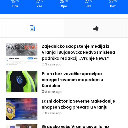
19
27
28
27
27
℃
℃
℃
℃
℃
Пон
Уто
Сре
Чет
Пет
Zajedničko saopštenje medija iz
Vranja i Bujanovca: Nedvosmislena
podrška redakciji „Vranje News“
3 сата ago
Pijan i bez vozačke upravljao
neregistrovanim mopedom u
Surdulici
8 сати ago
Lažni doktor iz Severne Makedonije
uhapšen zbog prevara u Vranju
8 сати ago
Gradsko veće Vranja usvojilo niz