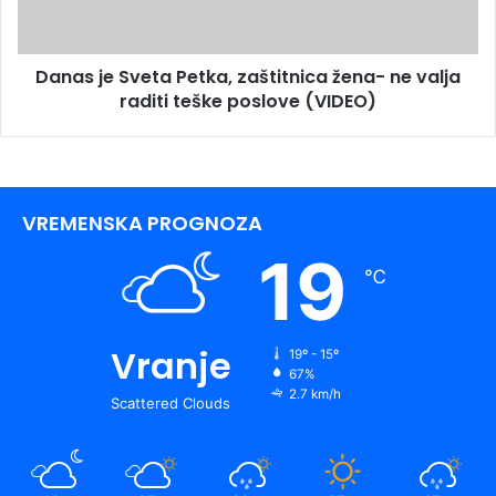
Danas je Sveta Petka, zaštitnica žena- ne valja
raditi teške poslove (VIDEO)
VREMENSKA PROGNOZA
19
℃
Vranje
19º - 15º
67%
2.7 km/h
Scattered Clouds