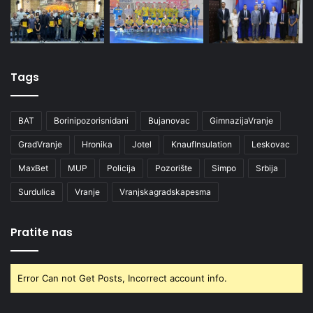
Tags
BAT
Borinipozorisnidani
Bujanovac
GimnazijaVranje
GradVranje
Hronika
Jotel
KnaufInsulation
Leskovac
MaxBet
MUP
Policija
Pozorište
Simpo
Srbija
Surdulica
Vranje
Vranjskagradskapesma
Pratite nas
Error Can not Get Posts, Incorrect account info.