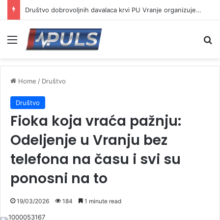
Društvo dobrovoljnih davalaca krvi PU Vranje organizuje akciju na Besnoj kobili
Menu
Se
Home
/
Društvo
Društvo
Fioka koja vraća pažnju:
Odeljenje u Vranju bez
telefona na času i svi su
ponosni na to
19/03/2026
184
1 minute read