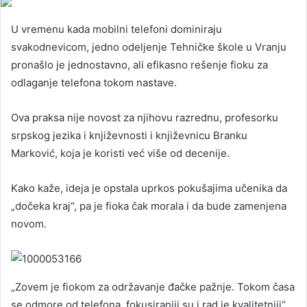
U vremenu kada mobilni telefoni dominiraju
svakodnevicom, jedno odeljenje Tehničke škole u Vranju
pronašlo je jednostavno, ali efikasno rešenje fioku za
odlaganje telefona tokom nastave.
Ova praksa nije novost za njihovu razrednu, profesorku
srpskog jezika i književnosti i književnicu Branku
Marković, koja je koristi već više od decenije.
Kako kaže, ideja je opstala uprkos pokušajima učenika da
„dočeka kraj“, pa je fioka čak morala i da bude zamenjena
novom.
„Zovem je fiokom za održavanje đačke pažnje. Tokom časa
se odmore od telefona, fokusiraniji su i rad je kvalitetniji“,