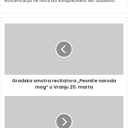
koncentraciju ne mora biti komplikovano već dosledno.
Gradska smotra recitatora „Pesniče naroda
mog“ u Vranju 20. marta