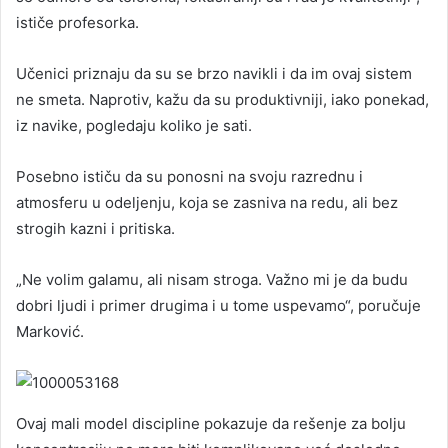
ističe profesorka.
Učenici priznaju da su se brzo navikli i da im ovaj sistem
ne smeta. Naprotiv, kažu da su produktivniji, iako ponekad,
iz navike, pogledaju koliko je sati.
Posebno ističu da su ponosni na svoju razrednu i
atmosferu u odeljenju, koja se zasniva na redu, ali bez
strogih kazni i pritiska.
„Ne volim galamu, ali nisam stroga. Važno mi je da budu
dobri ljudi i primer drugima i u tome uspevamo“, poručuje
Marković.
Ovaj mali model discipline pokazuje da rešenje za bolju