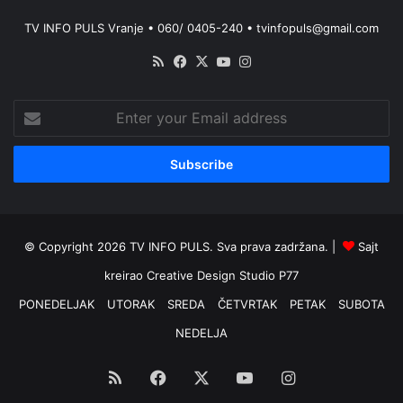
TV INFO PULS Vranje • 060/ 0405-240 • tvinfopuls@gmail.com
RSS
Facebook
X
YouTube
Instagram
Enter
your
Email
address
© Copyright 2026 TV INFO PULS. Sva prava zadržana. |
Sajt
kreirao
Creative Design Studio P77
PONEDELJAK
UTORAK
SREDA
ČETVRTAK
PETAK
SUBOTA
NEDELJA
RSS
Facebook
X
YouTube
Instagram