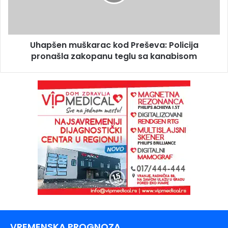
Uhapšen muškarac kod Preševa: Policija
pronašla zakopanu teglu sa kanabisom
VREMENSKA PROGNOZA