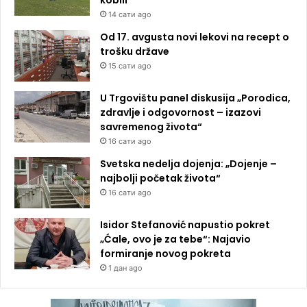
14 сати ago
Od 17. avgusta novi lekovi na recept o
trošku države
15 сати ago
U Trgovištu panel diskusija „Porodica,
zdravlje i odgovornost – izazovi
savremenog života“
16 сати ago
Svetska nedelja dojenja: „Dojenje –
najbolji početak života“
16 сати ago
Isidor Stefanović napustio pokret
„Ćale, ovo je za tebe“: Najavio
formiranje novog pokreta
1 дан ago