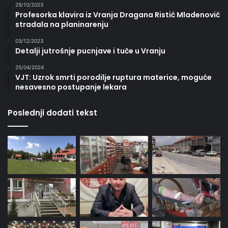
29/10/2023
Profesorka klavira iz Vranja Dragana Ristić Mladenović
stradala na planinarenju
03/12/2023
Detalji jutrošnje pucnjave i tuče u Vranju
25/04/2024
VJT: Uzrok smrti porodilje ruptura materice, moguće
nesavesno postupanje lekara
Poslednji dodati tekst