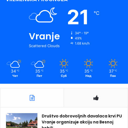
21
℃
Vranje
34º - 19º
49%
1.68 km/h
Scattered Clouds
34
35
35
35
37
℃
℃
℃
℃
℃
Чет
Пет
Суб
Нед
Пон
Društvo dobrovoljnih davalaca krvi PU
Vranje organizuje akciju na Besnoj
kobili