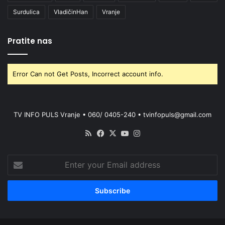
Surdulica
VladičinHan
Vranje
Pratite nas
Error Can not Get Posts, Incorrect account info.
TV INFO PULS Vranje • 060/ 0405-240 • tvinfopuls@gmail.com
RSS
Facebook
X
YouTube
Instagram
Enter
your
Email
address