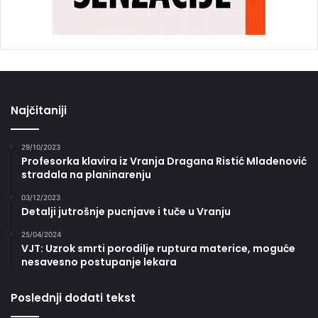
Najčitaniji
29/10/2023
Profesorka klavira iz Vranja Dragana Ristić Mladenović
stradala na planinarenju
03/12/2023
Detalji jutrošnje pucnjave i tuče u Vranju
25/04/2024
VJT: Uzrok smrti porodilje ruptura materice, moguće
nesavesno postupanje lekara
Poslednji dodati tekst