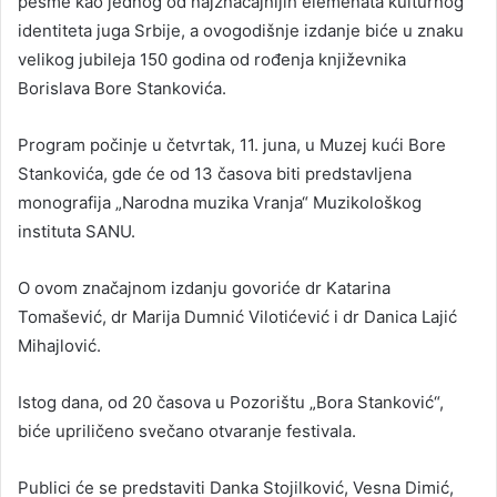
pesme kao jednog od najznačajnijih elemenata kulturnog
identiteta juga Srbije, a ovogodišnje izdanje biće u znaku
velikog jubileja 150 godina od rođenja književnika
Borislava Bore Stankovića.
Program počinje u četvrtak, 11. juna, u Muzej kući Bore
Stankovića, gde će od 13 časova biti predstavljena
monografija „Narodna muzika Vranja“ Muzikološkog
instituta SANU.
O ovom značajnom izdanju govoriće dr Katarina
Tomašević, dr Marija Dumnić Vilotićević i dr Danica Lajić
Mihajlović.
Istog dana, od 20 časova u Pozorištu „Bora Stanković“,
biće upriličeno svečano otvaranje festivala.
Publici će se predstaviti Danka Stojilković, Vesna Dimić,