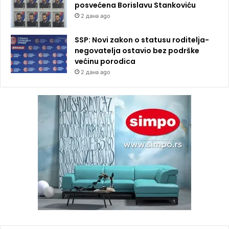
posvećena Borislavu Stankoviću
2 дана ago
SSP: Novi zakon o statusu roditelja-
negovatelja ostavio bez podrške
većinu porodica
2 дана ago