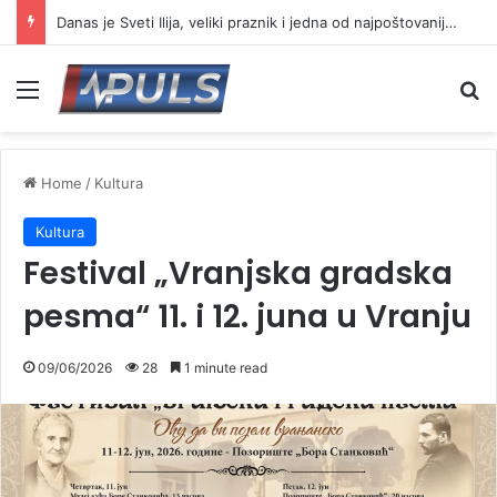
Danas je Sveti Ilija, veliki praznik i jedna od najpoštovanijih slava
Menu
Se
Home
/
Kultura
Kultura
Festival „Vranjska gradska
pesma“ 11. i 12. juna u Vranju
09/06/2026
29
1 minute read