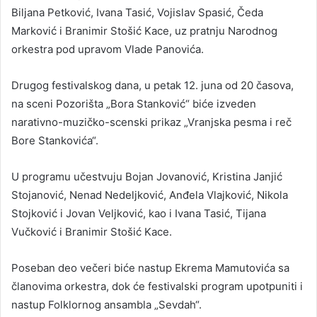
Biljana Petković, Ivana Tasić, Vojislav Spasić, Čeda
Marković i Branimir Stošić Kace, uz pratnju Narodnog
orkestra pod upravom Vlade Panovića.
Drugog festivalskog dana, u petak 12. juna od 20 časova,
na sceni Pozorišta „Bora Stanković“ biće izveden
narativno-muzičko-scenski prikaz „Vranjska pesma i reč
Bore Stankovića“.
U programu učestvuju Bojan Jovanović, Kristina Janjić
Stojanović, Nenad Nedeljković, Anđela Vlajković, Nikola
Stojković i Jovan Veljković, kao i Ivana Tasić, Tijana
Vučković i Branimir Stošić Kace.
Poseban deo večeri biće nastup Ekrema Mamutovića sa
članovima orkestra, dok će festivalski program upotpuniti i
nastup Folklornog ansambla „Sevdah“.