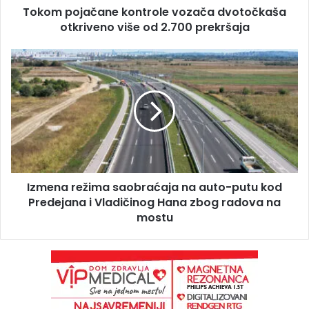
Tokom pojačane kontrole vozača dvotočkaša
otkriveno više od 2.700 prekršaja
Izmena režima saobraćaja na auto-putu kod
Predejana i Vladičinog Hana zbog radova na
mostu