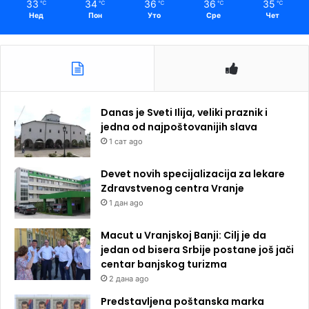
33
34
36
36
35
℃
℃
℃
℃
℃
Нед
Пон
Уто
Сре
Чет
Danas je Sveti Ilija, veliki praznik i
jedna od najpoštovanijih slava
1 сат ago
Devet novih specijalizacija za lekare
Zdravstvenog centra Vranje
1 дан ago
Macut u Vranjskoj Banji: Cilj je da
jedan od bisera Srbije postane još jači
centar banjskog turizma
2 дана ago
Predstavljena poštanska marka