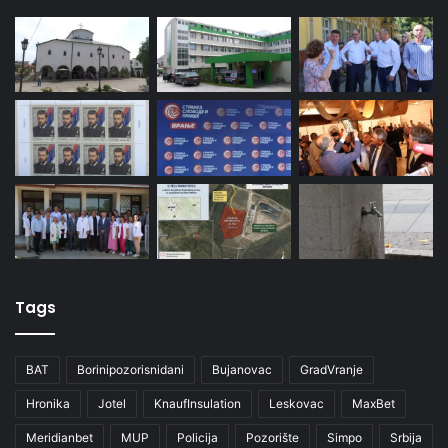
Tags
BAT
Borinipozorisnidani
Bujanovac
GradVranje
Hronika
Jotel
KnaufInsulation
Leskovac
MaxBet
Meridianbet
MUP
Policija
Pozorište
Simpo
Srbija