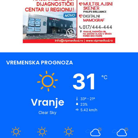
VREMENSKA PROGNOZA
31
℃
Vranje
33º - 21º
23%
5.42 km/h
Clear Sky