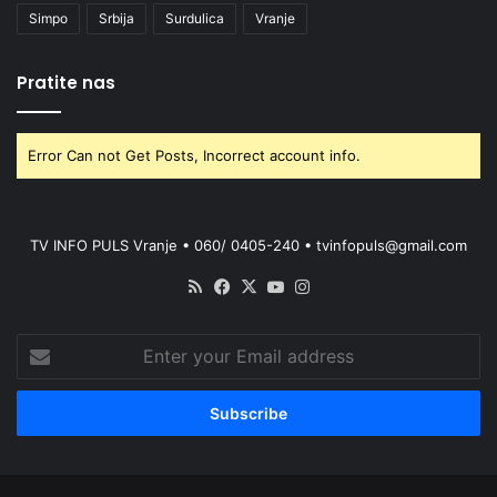
Simpo
Srbija
Surdulica
Vranje
Pratite nas
Error Can not Get Posts, Incorrect account info.
TV INFO PULS Vranje • 060/ 0405-240 • tvinfopuls@gmail.com
RSS
Facebook
X
YouTube
Instagram
Enter
your
Email
address