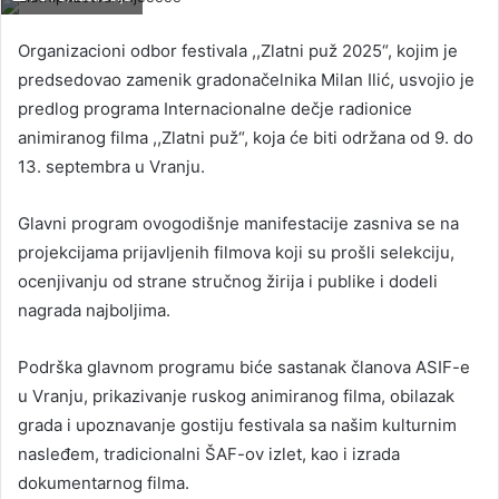
Organizacioni odbor festivala ,,Zlatni puž 2025“, kojim je
predsedovao zamenik gradonačelnika Milan Ilić, usvojio je
predlog programa Internacionalne dečje radionice
animiranog filma ,,Zlatni puž“, koja će biti održana od 9. do
13. septembra u Vranju.
Glavni program ovogodišnje manifestacije zasniva se na
projekcijama prijavljenih filmova koji su prošli selekciju,
ocenjivanju od strane stručnog žirija i publike i dodeli
nagrada najboljima.
Podrška glavnom programu biće sastanak članova ASIF-e
u Vranju, prikazivanje ruskog animiranog filma, obilazak
grada i upoznavanje gostiju festivala sa našim kulturnim
nasleđem, tradicionalni ŠAF-ov izlet, kao i izrada
dokumentarnog filma.