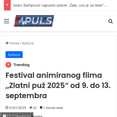
Isidor Stefanović napustio pokret „Ćale, ovo je za tebe“: Najavio formiranje novog pokreta
Menu
Se
Home
/
Kultura
Kultura
Trending
Festival animiranog filma
,,Zlatni puž 2025“ od 9. do 13.
septembra
31/07/2025
52
1 minute read
FOTO/Ilustracija