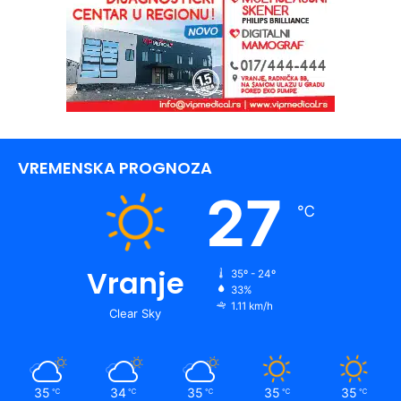
VREMENSKA PROGNOZA
27
℃
Vranje
35º - 24º
33%
1.11 km/h
Clear Sky
35
34
35
35
35
℃
℃
℃
℃
℃