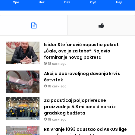
Сре
Чет
Пет
Суб
Нед
Isidor Stefanović napustio pokret
„Ćale, ovo je za tebe“: Najavio
formiranje novog pokreta
18 сати ago
Akcija dobrovoljnog davanja krvi u
četvrtak
18 сати ago
Za podsticaj poljoprivredne
proizvodnje 5.8 miliona dinara iz
gradskog budžeta
18 сати ago
RK Vranje 1093 odustao od ARKUS lige