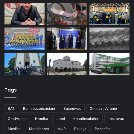
Tags
BAT
Borinipozorisnidani
Bujanovac
GimnazijaVranje
GradVranje
Hronika
Jotel
KnaufInsulation
Leskovac
MaxBet
Meridianbet
MUP
Policija
Pozorište