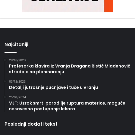
Najčitaniji
29/10/2023
Profesorka klavira iz Vranja Dragana Ristić Mladenović
stradala na planinarenju
03/12/2023
Detalji jutrošnje pucnjave i tuče u Vranju
25/04/2024
VJT: Uzrok smrti porodilje ruptura materice, moguće
nesavesno postupanje lekara
Poslednji dodati tekst