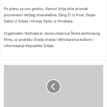
Po planu za ovu godinu, članovi žirija biće priznati
poznavaoci dečjeg stvaralaštva: Žang Či iz Kine, Dejan
Dabić iz Srbije i Hrvoje Selec iz Hrvatske.
Organizator festivala je Javna ustanova Škola animiranog
filma, uz podršku Grada Vranja i Ministarstva kulture i
informisanja Republike Srbije.