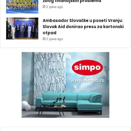
zbog finansijskih problema
2 дана ago
Ambasador Slovačke u poseti Vranju:
Slovak Aid donirao presu za kartonski
otpad
2 дана ago