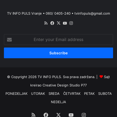
TV INFO PULS Vranje • 060/ 0405-240 • tvinfopuls@gmail.com
RSS
Facebook
X
YouTube
Instagram
Enter
your
Email
address
© Copyright 2026 TV INFO PULS. Sva prava zadržana. |
Sajt
kreirao
Creative Design Studio P77
PONEDELJAK
UTORAK
SREDA
ČETVRTAK
PETAK
SUBOTA
NEDELJA
RSS
Facebook
X
YouTube
Instagram