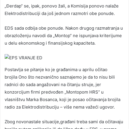
„Đerdap“ se, ipak, ponovo žali, a Komisija ponovo nalaže
Elektrodistribuciji da još jednom razmotri obe ponude.
EDS sada odbija obe ponude. Nakon drugog razmatranja u
obrazloženju navodi da „Montop“ ne ispunjava kriterijume
u delu ekonomskog i finansijskog kapaciteta.
Postavlja se pitanje ko je građanima u aprilu očitao
brojila Ono što nezvanično saznajemo je da to nisu bili
radnici do sada angažovani na čitanju struje, jer
konzorcijum firmi predvođen „Montopom HRS“ u
vlasništvu Marka Bosanca, koji je posao očitavanja brojila
radio za Elektrodistribuciju – više nema važeći ugovor.
Zbog novonastale situacije,građani treba sami da očitavaju