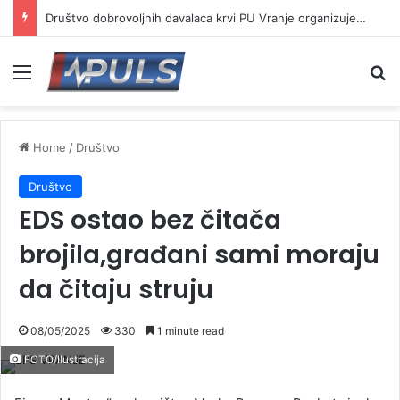
Društvo dobrovoljnih davalaca krvi PU Vranje organizuje akciju na Besnoj kobili
Menu
Se
Home
/
Društvo
Društvo
EDS ostao bez čitača
brojila,građani sami moraju
da čitaju struju
08/05/2025
330
1 minute read
FOTO/Ilustracija