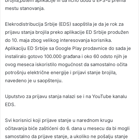
brojila,putem aplikacije ili da lično dođu u EPS-u prema
mestu stanovanja.
Elekrodistribucija Srbije (EDS) saopštila je da je rok za
prijavu stanja brojila preko aplikacije ED Srbije produžen
do 10. maja zbog velikog interesovanja korisnika.
Aplikaciju ED Srbije sa Google Play prodavnice do sada je
instaliralo gotovo 100.000 građana i oko 60 odsto njih je
ovog meseca iskoristilo mogućnost da samostalno očita
potrošnju električne energije i prijavi stanje brojila,
navedeno je u saopštenju.
Uputstvo za prijavu stanja nalazi se i na YouTube kanalu
EDS.
Svi korisnici koji prijave stanje u narednom krugu
očitavanja biće zaštićeni do 6. dana u mesecu da bi mogli
samostalno da prijave stanje, a ukoliko ne pošalju stanje