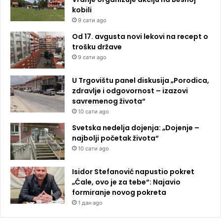
kobili
9 сати ago
Od 17. avgusta novi lekovi na recept o
trošku države
9 сати ago
U Trgovištu panel diskusija „Porodica,
zdravlje i odgovornost – izazovi
savremenog života“
10 сати ago
Svetska nedelja dojenja: „Dojenje –
najbolji početak života“
10 сати ago
Isidor Stefanović napustio pokret
„Ćale, ovo je za tebe“: Najavio
formiranje novog pokreta
1 дан ago