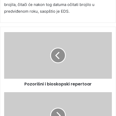
brojila, čitači će nakon tog datuma očitati brojilo u
predviđenom roku, saopštio je EDS.
Pozorišni i bioskopski repertoar