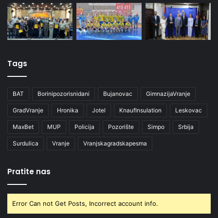
Tags
BAT
Borinipozorisnidani
Bujanovac
GimnazijaVranje
GradVranje
Hronika
Jotel
KnaufInsulation
Leskovac
MaxBet
MUP
Policija
Pozorište
Simpo
Srbija
Surdulica
Vranje
Vranjskagradskapesma
Pratite nas
Error Can not Get Posts, Incorrect account info.