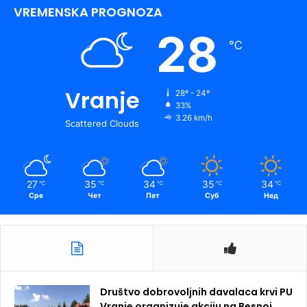
VREMENSKA PROGNOZA
28
℃
Vranje
28º - 24º
33%
3.26 km/h
Scattered Clouds
27
35
34
35
34
℃
℃
℃
℃
℃
Сре
Чет
Пет
Суб
Нед
Društvo dobrovoljnih davalaca krvi PU
Vranje organizuje akciju na Besnoj