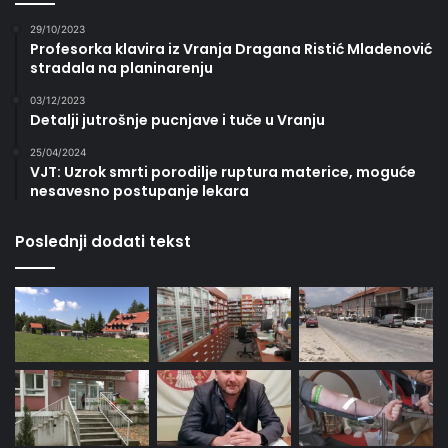
29/10/2023
Profesorka klavira iz Vranja Dragana Ristić Mladenović
stradala na planinarenju
03/12/2023
Detalji jutrošnje pucnjave i tuče u Vranju
25/04/2024
VJT: Uzrok smrti porodilje ruptura materice, moguće
nesavesno postupanje lekara
Poslednji dodati tekst