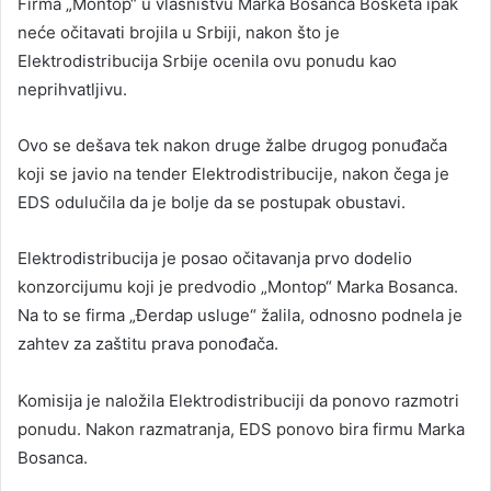
Firma „Montop“ u vlasništvu Marka Bosanca Bosketa ipak
neće očitavati brojila u Srbiji, nakon što je
Elektrodistribucija Srbije ocenila ovu ponudu kao
neprihvatljivu.
Ovo se dešava tek nakon druge žalbe drugog ponuđača
koji se javio na tender Elektrodistribucije, nakon čega je
EDS odulučila da je bolje da se postupak obustavi.
Elektrodistribucija je posao očitavanja prvo dodelio
konzorcijumu koji je predvodio „Montop“ Marka Bosanca.
Na to se firma „Đerdap usluge“ žalila, odnosno podnela je
zahtev za zaštitu prava ponođača.
Komisija je naložila Elektrodistribuciji da ponovo razmotri
ponudu. Nakon razmatranja, EDS ponovo bira firmu Marka
Bosanca.