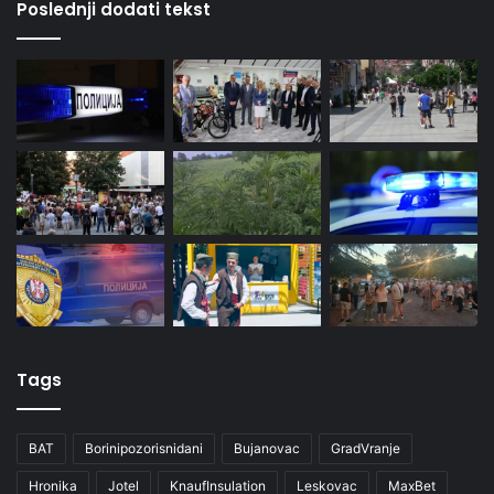
Poslednji dodati tekst
Tags
BAT
Borinipozorisnidani
Bujanovac
GradVranje
Hronika
Jotel
KnaufInsulation
Leskovac
MaxBet