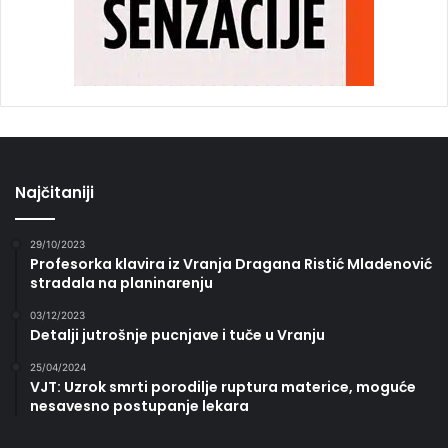
Najčitaniji
29/10/2023
Profesorka klavira iz Vranja Dragana Ristić Mladenović
stradala na planinarenju
03/12/2023
Detalji jutrošnje pucnjave i tuče u Vranju
25/04/2024
VJT: Uzrok smrti porodilje ruptura materice, moguće
nesavesno postupanje lekara