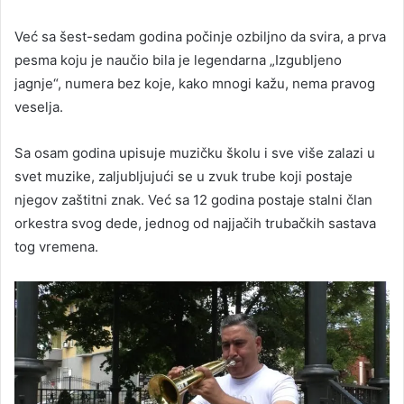
Već sa šest-sedam godina počinje ozbiljno da svira, a prva
pesma koju je naučio bila je legendarna „Izgubljeno
jagnje“, numera bez koje, kako mnogi kažu, nema pravog
veselja.
Sa osam godina upisuje muzičku školu i sve više zalazi u
svet muzike, zaljubljujući se u zvuk trube koji postaje
njegov zaštitni znak. Već sa 12 godina postaje stalni član
orkestra svog dede, jednog od najjačih trubačkih sastava
tog vremena.