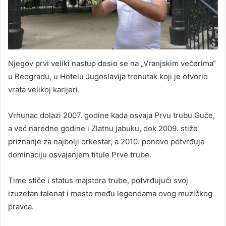
Njegov prvi veliki nastup desio se na „Vranjskim večerima“
u Beogradu, u Hotelu Jugoslavija trenutak koji je otvorio
vrata velikoj karijeri.
Vrhunac dolazi 2007. godine kada osvaja Prvu trubu Guče,
a već naredne godine i Zlatnu jabuku, dok 2009. stiže
priznanje za najbolji orkestar, a 2010. ponovo potvrđuje
dominaciju osvajanjem titule Prve trube.
Time stiče i status majstora trube, potvrđujući svoj
izuzetan talenat i mesto među legendama ovog muzičkog
pravca.