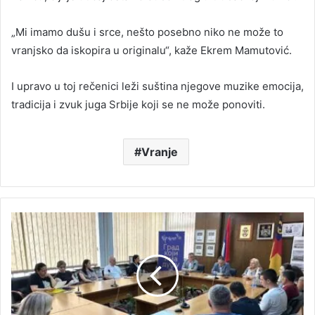
„Mi imamo dušu i srce, nešto posebno niko ne može to
vranjsko da iskopira u originalu“, kaže Ekrem Mamutović.
I upravo u toj rečenici leži suština njegove muzike emocija,
tradicija i zvuk juga Srbije koji se ne može ponoviti.
Vranje