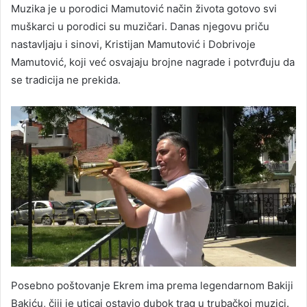
Muzika je u porodici Mamutović način života gotovo svi
muškarci u porodici su muzičari. Danas njegovu priču
nastavljaju i sinovi, Kristijan Mamutović i Dobrivoje
Mamutović, koji već osvajaju brojne nagrade i potvrđuju da
se tradicija ne prekida.
Posebno poštovanje Ekrem ima prema legendarnom Bakiji
Bakiću, čiji je uticaj ostavio dubok trag u trubačkoj muzici.