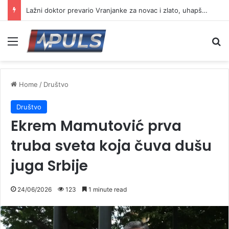
Lažni doktor prevario Vranjanke za novac i zlato, uhapšen osumnjičeni
Menu
Se
Home
/
Društvo
Društvo
Ekrem Mamutović prva
truba sveta koja čuva dušu
juga Srbije
24/06/2026
123
1 minute read