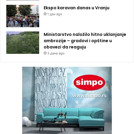
Ekspo karavan danas u Vranju
1 дан ago
Ministarstvo naložilo hitno uklanjanje
ambrozije – gradovi i opštine u
obavezi da reaguju
3 дана ago