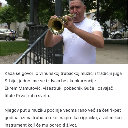
Kada se govori o vrhunskoj trubačkoj muzici i tradiciji juga
Srbije, jedno ime se izdvaja bez konkurencije
Ekrem Mamutović, višestruki pobednik Guče i osvajač
titule Prva truba sveta.
Njegov put u muziku počinje veoma rano već sa četiri-pet
godina uzima trubu u ruke, najpre kao igračku, a zatim kao
instrument koji će mu odrediti život.