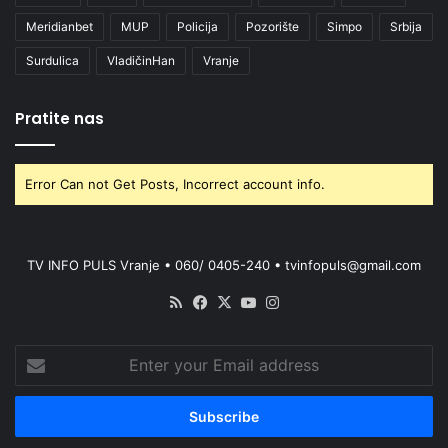
Meridianbet
MUP
Policija
Pozorište
Simpo
Srbija
Surdulica
VladičinHan
Vranje
Pratite nas
Error Can not Get Posts, Incorrect account info.
TV INFO PULS Vranje • 060/ 0405-240 • tvinfopuls@gmail.com
RSS
Facebook
X
YouTube
Instagram
Enter
your
Email
address