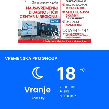
VREMENSKA PROGNOZA
18
℃
Vranje
30º - 18º
88%
1.29 km/h
Clear Sky