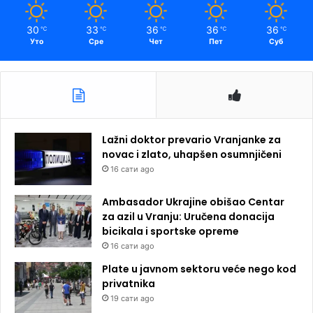
30
33
36
36
36
℃
℃
℃
℃
℃
Уто
Сре
Чет
Пет
Суб
Lažni doktor prevario Vranjanke za
novac i zlato, uhapšen osumnjičeni
16 сати ago
Ambasador Ukrajine obišao Centar
za azil u Vranju: Uručena donacija
bicikala i sportske opreme
16 сати ago
Plate u javnom sektoru veće nego kod
privatnika
19 сати ago