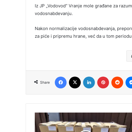
Iz JP „Vodovod“ Vranje mole građane za razume
vodosnabdevanju.
Nakon normalizacije vodosnabdevanja, preporu
za piće i pripremu hrane, već da u tom periodu
Facebook
X
LinkedIn
Pinterest
Redd
Share