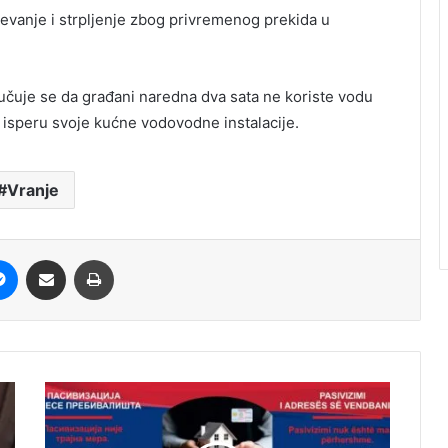
vanje i strpljenje zbog privremenog prekida u
čuje se da građani naredna dva sata ne koriste vodu
 isperu svoje kućne vodovodne instalacije.
Vranje
it
Messenger
Share via Email
Print