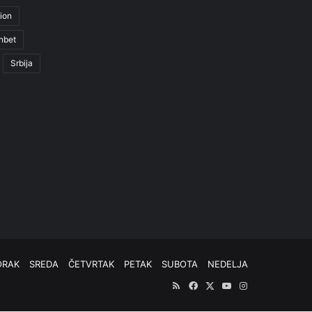
ion
nbet
Srbija
ORAK
SREDA
ČETVRTAK
PETAK
SUBOTA
NEDELJA
RSS
Facebook
X
YouTube
Instagram