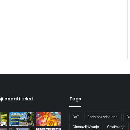
ji dodati tekst
Tags
BAT
Borinipozorisnidani
B
GimnazijaVranje
GradVranje