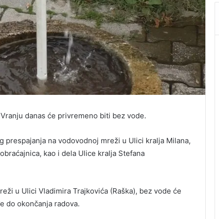
 Vranju danas će privremeno biti bez vode.
 prespajanja na vodovodnoj mreži u Ulici kralja Milana,
obraćajnica, kao i dela Ulice kralja Stefana
ži u Ulici Vladimira Trajkovića (Raška), bez vode će
ođe do okončanja radova.