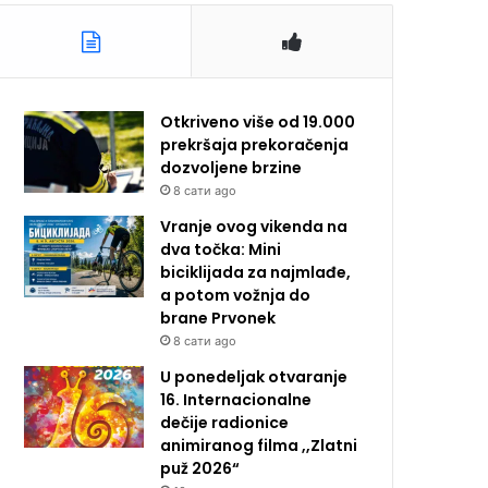
Otkriveno više od 19.000
prekršaja prekoračenja
dozvoljene brzine
8 сати ago
Vranje ovog vikenda na
dva točka: Mini
biciklijada za najmlađe,
a potom vožnja do
brane Prvonek
8 сати ago
U ponedeljak otvaranje
16. Internacionalne
dečije radionice
animiranog filma ,,Zlatni
puž 2026“