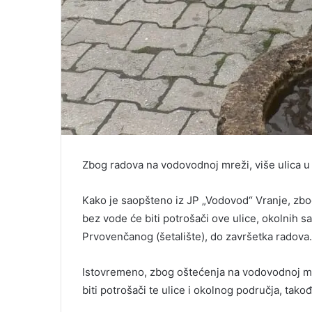
Zbog radova na vodovodnoj mreži, više ulica u
Kako je saopšteno iz JP „Vodovod“ Vranje, zbog
bez vode će biti potrošači ove ulice, okolnih sa
Prvovenčanog (šetalište), do završetka radova.
Istovremeno, zbog oštećenja na vodovodnoj mre
biti potrošači te ulice i okolnog područja, tak