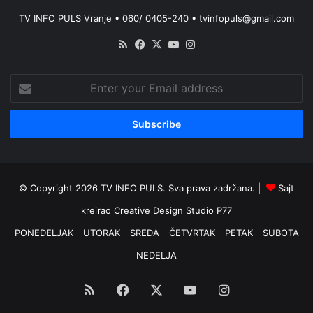
TV INFO PULS Vranje • 060/ 0405-240 • tvinfopuls@gmail.com
RSS
Facebook
X
YouTube
Instagram
Enter
your
Email
address
© Copyright 2026 TV INFO PULS. Sva prava zadržana. |
Sajt
kreirao
Creative Design Studio P77
PONEDELJAK
UTORAK
SREDA
ČETVRTAK
PETAK
SUBOTA
NEDELJA
RSS
Facebook
X
YouTube
Instagram