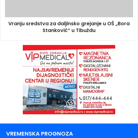
Vranju sredstva za daljinsko grejanje u OŠ „Bora
Stanković“ u Tibuždu
VREMENSKA PROGNOZA