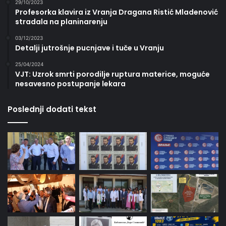
29/10/2023
Profesorka klavira iz Vranja Dragana Ristić Mladenović
stradala na planinarenju
03/12/2023
Detalji jutrošnje pucnjave i tuče u Vranju
25/04/2024
VJT: Uzrok smrti porodilje ruptura materice, moguće
nesavesno postupanje lekara
Poslednji dodati tekst