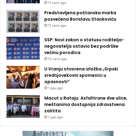
11 сати ago
Predstavljena poštanska marka
posvećena Borislavu Stankoviću
11 сати ago
SSP: Novi zakon o statusu roditelja-
negovatelja ostavio bez podrške
većinu porodica
13 сати ago
U Vranju otvorena izložba „Srpski
srednjovekovni spomenici u
opasnosti“
1 дан ago
Macut u Rataju: Asfaltirane dve ulice,
meštanima dostupnija zdravstvena
zaštita
1 дан ago