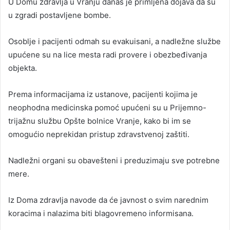
U Domu zdravlja u Vranju danas je primljena dojava da su
u zgradi postavljene bombe.
Osoblje i pacijenti odmah su evakuisani, a nadležne službe
upućene su na lice mesta radi provere i obezbeđivanja
objekta.
Prema informacijama iz ustanove, pacijenti kojima je
neophodna medicinska pomoć upućeni su u Prijemno-
trijažnu službu Opšte bolnice Vranje, kako bi im se
omogućio neprekidan pristup zdravstvenoj zaštiti.
Nadležni organi su obavešteni i preduzimaju sve potrebne
mere.
Iz Doma zdravlja navode da će javnost o svim narednim
koracima i nalazima biti blagovremeno informisana.