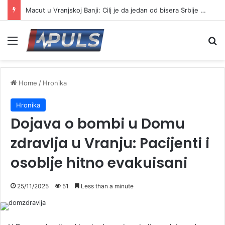
Macut u Vranjskoj Banji: Cilj je da jedan od bisera Srbije postane još jači centar banjskog turizma
Menu
Se
Home
/
Hronika
Hronika
Dojava o bombi u Domu
zdravlja u Vranju: Pacijenti i
osoblje hitno evakuisani
25/11/2025
51
Less than a minute