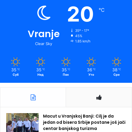
20
℃
Vranje
35º - 17º
45%
1.85 km/h
Clear Sky
35
35
35
36
38
℃
℃
℃
℃
℃
Суб
Нед
Пон
Уто
Сре
Macut u Vranjskoj Banji: Cilj je da
jedan od bisera Srbije postane još jači
centar banjskog turizma