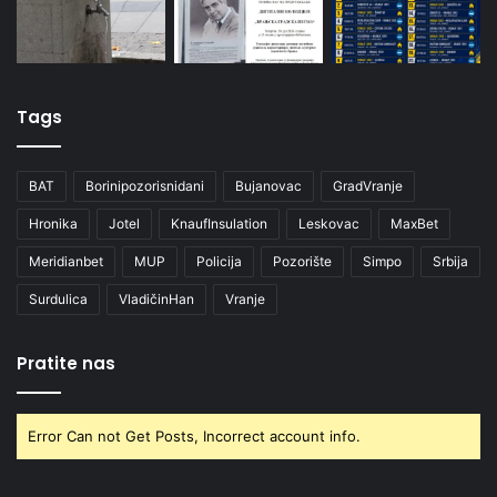
Tags
BAT
Borinipozorisnidani
Bujanovac
GradVranje
Hronika
Jotel
KnaufInsulation
Leskovac
MaxBet
Meridianbet
MUP
Policija
Pozorište
Simpo
Srbija
Surdulica
VladičinHan
Vranje
Pratite nas
Error Can not Get Posts, Incorrect account info.