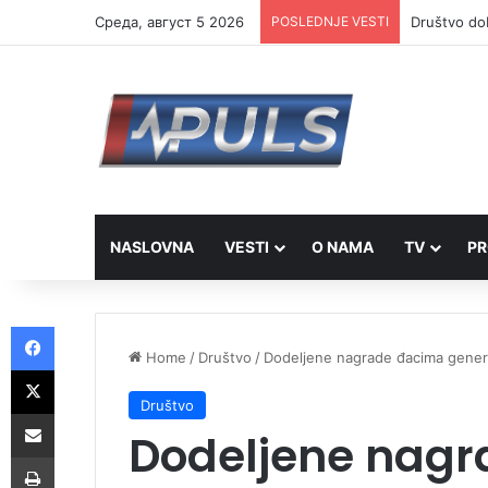
Cреда, август 5 2026
POSLEDNJE VESTI
Od 17. avgu
NASLOVNA
VESTI
O NAMA
TV
PR
Facebook
Home
/
Društvo
/
Dodeljene nagrade đacima gener
X
Društvo
Share via Email
Dodeljene nag
Print