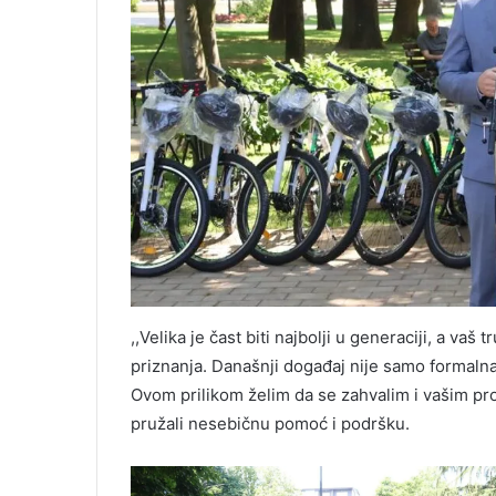
,,Velika je čast biti najbolji u generaciji, a va
priznanja. Današnji događaj nije samo formaln
Ovom prilikom želim da se zahvalim i vašim pro
pružali nesebičnu pomoć i podršku.