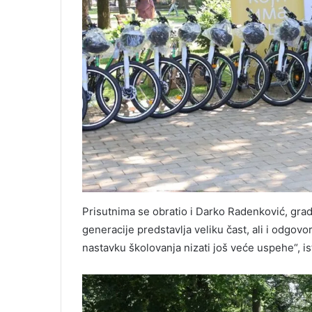
Prisutnima se obratio i Darko Radenković, grads
generacije predstavlja veliku čast, ali i odgov
nastavku školovanja nizati još veće uspehe“, is