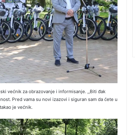
ki većnik za obrazovanje i informisanje. ,,Biti đak
ornost. Pred vama su novi izazovi i siguran sam da ćete u
takao je većnik.