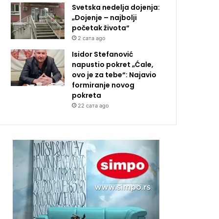
Svetska nedelja dojenja:
„Dojenje – najbolji
početak života“
2 сата ago
Isidor Stefanović
napustio pokret „Ćale,
ovo je za tebe“: Najavio
formiranje novog
pokreta
22 сата ago