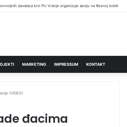
sta novi lekovi na recept o trošku države
OJEKTI
MARKETING
IMPRESSUM
KONTAKT
acije (VIDEO)
rade đacima