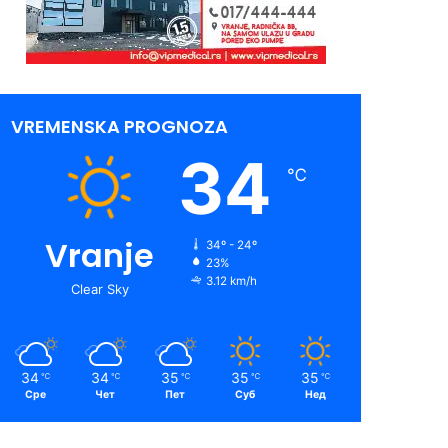
VREMENSKA PROGNOZA
34
℃
Vranje
34º - 24º
23%
3.12 km/h
Clear Sky
34
34
35
35
35
℃
℃
℃
℃
℃
Сре
Чет
Пет
Суб
Нед