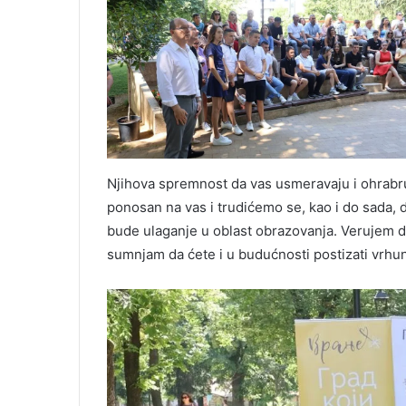
Njihova spremnost da vas usmeravaju i ohrab
ponosan na vas i trudićemo se, kao i do sada, 
bude ulaganje u oblast obrazovanja. Verujem da 
sumnjam da ćete i u budućnosti postizati vrhun