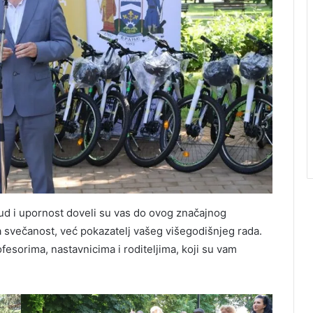
š trud i upornost doveli su vas do ovog značajnog
a svečanost, već pokazatelj vašeg višegodišnjeg rada.
fesorima, nastavnicima i roditeljima, koji su vam