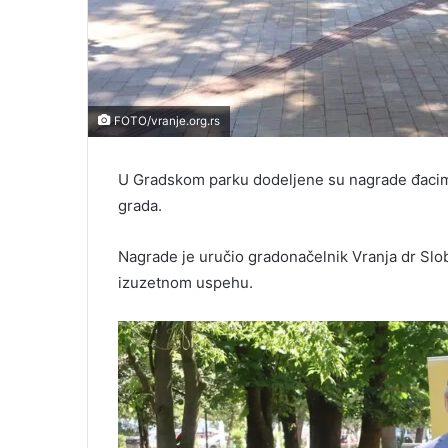
FOTO/vranje.org.rs
U Gradskom parku dodeljene su nagrade đacima 
grada.
Nagrade je uručio gradonačelnik Vranja dr Slob
izuzetnom uspehu.