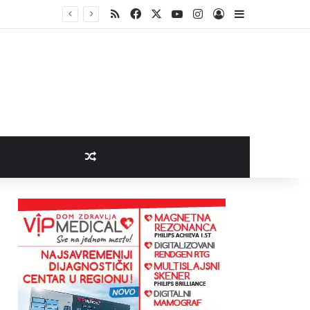
RSS
Facebook
X
YouTube
Instagram
Log In
Sidebar
Random Article