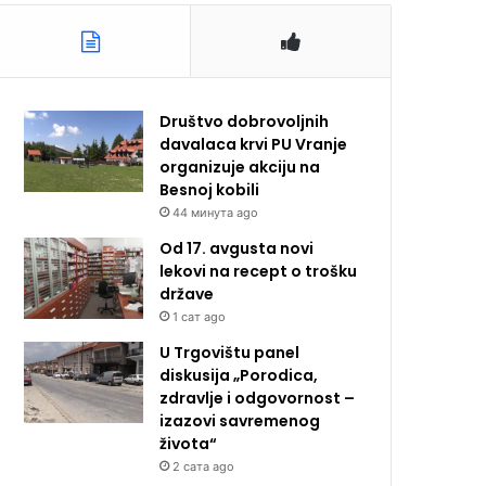
Društvo dobrovoljnih
davalaca krvi PU Vranje
organizuje akciju na
Besnoj kobili
44 минута ago
Od 17. avgusta novi
lekovi na recept o trošku
države
1 сат ago
U Trgovištu panel
diskusija „Porodica,
zdravlje i odgovornost –
izazovi savremenog
života“
2 сата ago