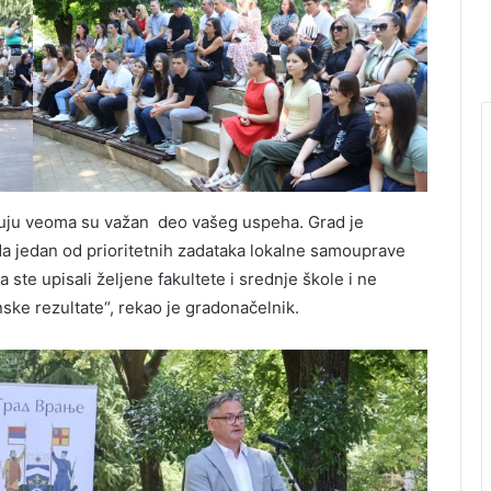
ruju veoma su važan deo vašeg uspeha. Grad je
da jedan od prioritetnih zadataka lokalne samouprave
ste upisali željene fakultete i srednje škole i ne
ske rezultate“, rekao je gradonačelnik.