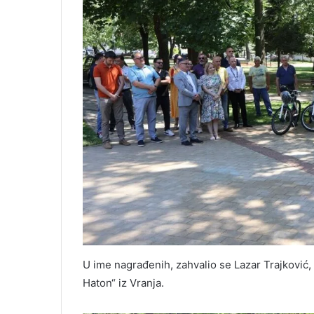
U ime nagrađenih, zahvalio se Lazar Trajković,
Haton“ iz Vranja.