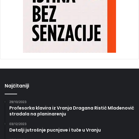
Najčitaniji
29/10/2023
Profesorka klavira iz Vranja Dragana Ristić Mladenović
stradala na planinarenju
03/12/2023
Detalji jutrošnje pucnjave i tuče u Vranju