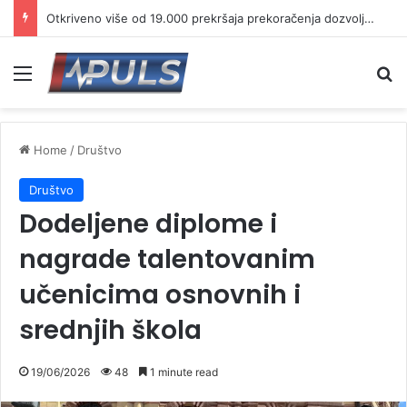
Otkriveno više od 19.000 prekršaja prekoračenja dozvoljene brzine
Menu
Se
Home
/
Društvo
Društvo
Dodeljene diplome i
nagrade talentovanim
učenicima osnovnih i
srednjih škola
19/06/2026
48
1 minute read