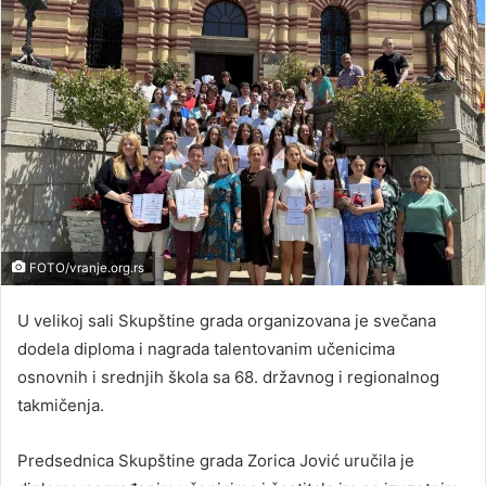
FOTO/vranje.org.rs
U velikoj sali Skupštine grada organizovana je svečana
dodela diploma i nagrada talentovanim učenicima
osnovnih i srednjih škola sa 68. državnog i regionalnog
takmičenja.
Predsednica Skupštine grada Zorica Jović uručila je