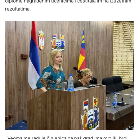
diplome nagrađenim učenicima i čestitala im na izuzetnim
rezultatima.
,,Veoma me raduje činjenica da naš grad ima ovoliki broj