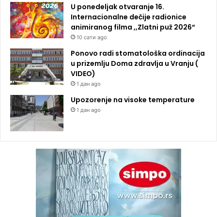
U ponedeljak otvaranje 16.
Internacionalne dečije radionice
animiranog filma ,,Zlatni puž 2026“
10 сати ago
Ponovo radi stomatološka ordinacija
u prizemlju Doma zdravlja u Vranju (
VIDEO)
1 дан ago
Upozorenje na visoke temperature
1 дан ago