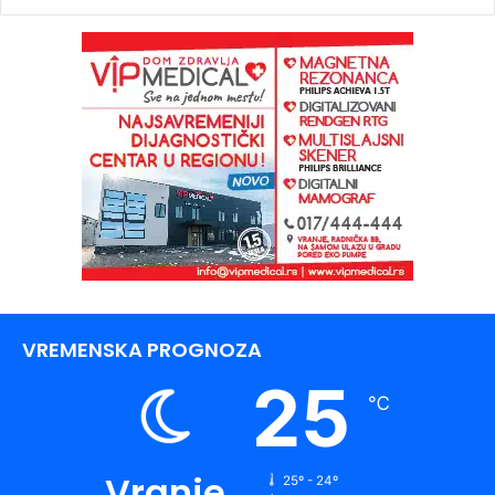
VREMENSKA PROGNOZA
25
℃
Vranje
25º - 24º