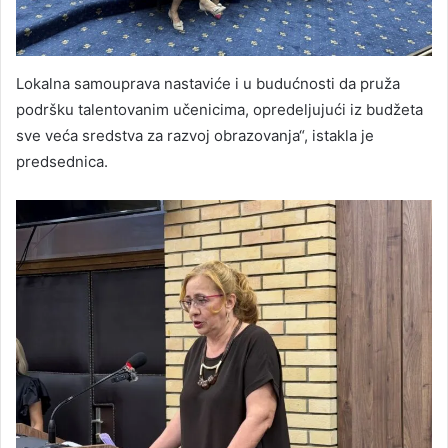
Lokalna samouprava nastaviće i u budućnosti da pruža
podršku talentovanim učenicima, opredeljujući iz budžeta
sve veća sredstva za razvoj obrazovanja“, istakla je
predsednica.