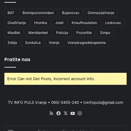
BAT
Borinipozorisnidani
Bujanovac
GimnazijaVranje
GradVranje
Hronika
Jotel
KnaufInsulation
Leskovac
MaxBet
Meridianbet
Policija
Pozorište
Simpo
Srbija
Surdulica
Vranje
Vranjskagradskapesma
Pratite nas
Error Can not Get Posts, Incorrect account info.
TV INFO PULS Vranje • 060/ 0405-240 • tvinfopuls@gmail.com
RSS
Facebook
X
YouTube
Instagram
Enter