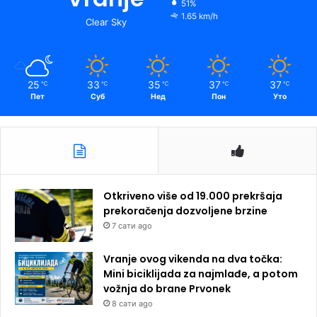
51%
1.65 km/h
Clear Sky
25
33
35
37
37
℃
℃
℃
℃
℃
Пет
Суб
Нед
Пон
Уто
Otkriveno više od 19.000 prekršaja
prekoračenja dozvoljene brzine
7 сати ago
Vranje ovog vikenda na dva točka:
Mini biciklijada za najmlađe, a potom
vožnja do brane Prvonek
8 сати ago