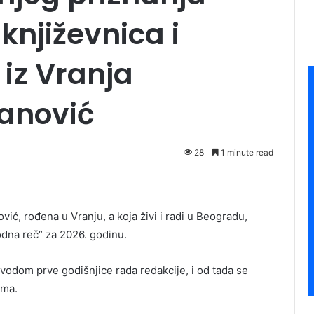
književnica i
iz Vranja
anović
28
1 minute read
ić, rođena u Vranju, a koja živi i radi u Beogradu,
odna reč“ za 2026. godinu.
vodom prve godišnjice rada redakcije, i od tada se
ama.