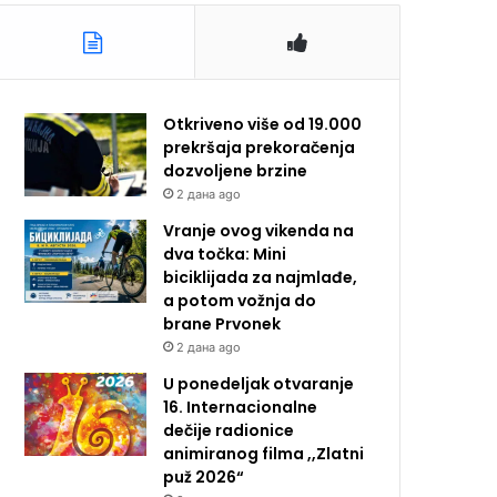
Otkriveno više od 19.000
prekršaja prekoračenja
dozvoljene brzine
2 дана ago
Vranje ovog vikenda na
dva točka: Mini
biciklijada za najmlađe,
a potom vožnja do
brane Prvonek
2 дана ago
U ponedeljak otvaranje
16. Internacionalne
dečije radionice
animiranog filma ,,Zlatni
puž 2026“