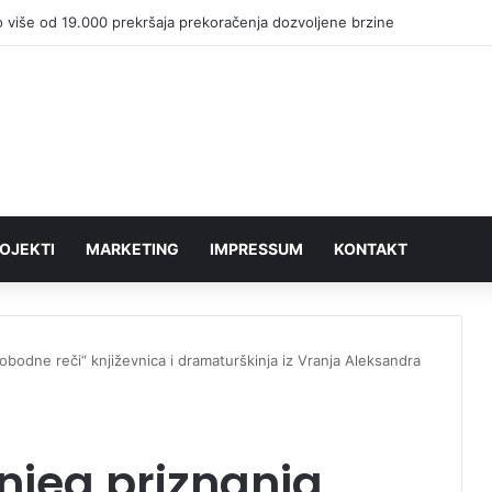
OJEKTI
MARKETING
IMPRESSUM
KONTAKT
obodne reči“ književnica i dramaturškinja iz Vranja Aleksandra
njeg priznanja