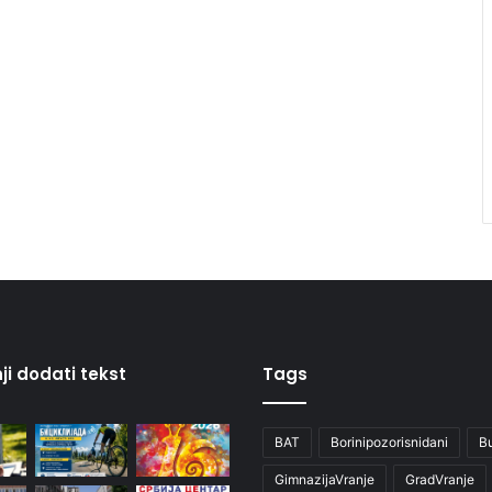
ji dodati tekst
Tags
BAT
Borinipozorisnidani
B
GimnazijaVranje
GradVranje