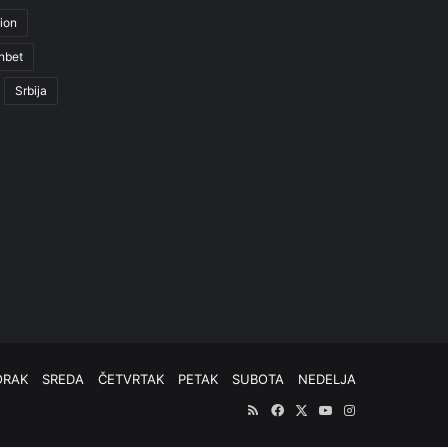
ion
nbet
Srbija
ORAK
SREDA
ČETVRTAK
PETAK
SUBOTA
NEDELJA
RSS
Facebook
X
YouTube
Instagram