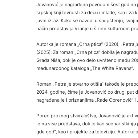
Jovanović je nagrađena povodom šest godina p
srpskoj književnosti za decu i mlade, kao i za 
javni izraz. Kako se navodi u saopštenju, svo
način predstavlja Vranje u širem kulturnom pro
Autorka je romana „Crna ptica“ (2020), „Petra je
(2025). Za roman „Crna ptica“ dobila je nagradu
Grada Niša, dok je ovo delo uvršteno među 200 
međunarodnog kataloga „The White Ravens“.
Roman „Petra je stvarno otišla“ takođe je pre
2024. godine, čime je Jovanović po drugi put 
nagrađena je i priznanjima „Rade Obrenović“ i 
Pored proznog stvaralaštva, Jovanović je aktivna
je na više predstava, dok je kao scenaristkinja
gde god“, kao i projekte za televiziju. Autorka