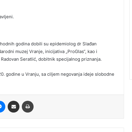
vljeni.
thodnih godina dobili su epidemiolog dr Slađan
rodni muzej Vranje, inicijativa „ProGlas“, kao i
 Radovan Seratlić, dobitnik specijalnog priznanja.
20. godine u Vranju, sa ciljem negovanja ideje slobodne
it
Messenger
Share via Email
Print