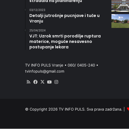
stradala na planinarenju
03/12/2023
Detalji jutrošnje pucnjave i tuče u
Vranju
25/04/2024
VJT: Uzrok smrti porodilje ruptura
materice, moguće nesavesno
postupanje lekara
TV INFO PULS Vranje • 060/ 0405-240 •
tvinfopuls@gmail.com
RSS
Facebook
X
YouTube
Instagram
© Copyright 2026 TV INFO PULS. Sva prava zadržana. |