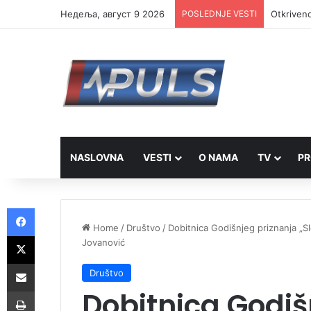
Недеља, август 9 2026
POSLEDNJE VESTI
NASLOVNA
VESTI
O NAMA
TV
PR
Facebook
Home
/
Društvo
/
Dobitnica Godišnjeg priznanja „Sl
X
Jovanović
Share via Email
Društvo
Dobitnica Godiš
Print