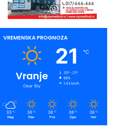
VREMENSKA PROGNOZA
21
℃
Vranje
33º - 21º
68%
1.43 km/h
Clear Sky
33
36
38
38
36
℃
℃
℃
℃
℃
Нед
Пон
Уто
Сре
Чет