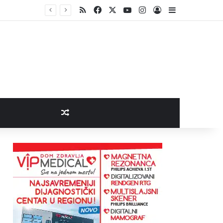
RSS
Facebook
X
YouTube
Instagram
Log In
Sidebar
Vranje ovog vikenda na dva točka: Mini biciklijada za najmlađe, a potom vožnja do brane Prvonek
Random Article