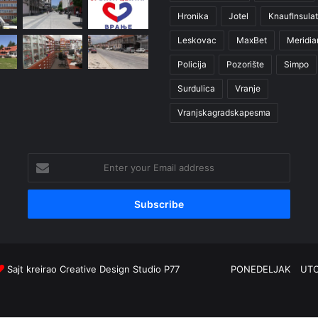
Hronika
Jotel
KnaufInsulat
Leskovac
MaxBet
Meridia
Policija
Pozorište
Simpo
Surdulica
Vranje
Vranjskagradskapesma
Enter
your
Email
address
Sajt kreirao
Creative Design Studio P77
PONEDELJAK
UT