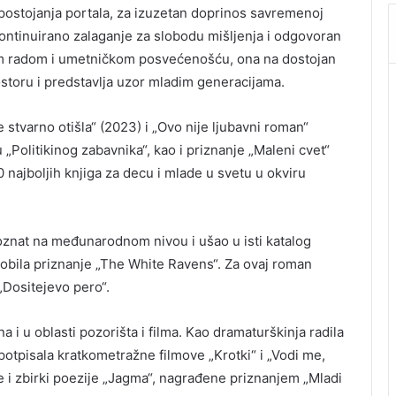
ostojanja portala, za izuzetan doprinos savremenoj
kontinuirano zalaganje za slobodu mišljenja i odgovoran
jim radom i umetničkom posvećenošću, ona na dostojan
storu i predstavlja uzor mladim generacijama.
 stvarno otišla“ (2023) i „Ovo nije ljubavni roman“
 „Politikinog zabavnika“, kao i priznanje „Maleni cvet“
najboljih knjiga za decu i mlade u svetu u okviru
poznat na međunarodnom nivou i ušao u isti katalog
dobila priznanje „The White Ravens“. Za ovaj roman
„Dositejevo pero“.
 i u oblasti pozorišta i filma. Kao dramaturškinja radila
 potpisala kratkometražne filmove „Krotki“ i „Vodi me,
 je i zbirki poezije „Jagma“, nagrađene priznanjem „Mladi