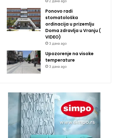
2 дана ago
Ponovo radi
stomatološka
ordinacija u prizemlju
Doma zdravlja u Vranju (
VIDEO)
3 дана ago
Upozorenje na visoke
temperature
3 дана ago