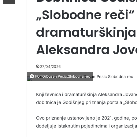
„Slobodne reči“ 
dramaturškinja 
Aleksandra Jov
27/04/2026
FOTO/Dusan Pesic,Slobodna rec
Književnica i dramaturškinja Aleksandra Jovanov
dobitnica je Godišnjeg priznanja portala „Slob
Ovo priznanje ustanovljeno je 2021. godine, po
dodeljuje istaknutim pojedincima i organizacij