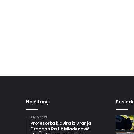
Najčitaniji
Posledn
29/10/2023
Profesorka klavira iz Vranja
Dragana Ristić Mladenović