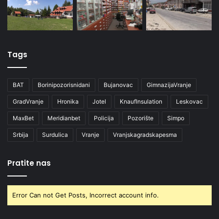
Tags
BAT
Borinipozorisnidani
Bujanovac
GimnazijaVranje
GradVranje
Hronika
Jotel
KnaufInsulation
Leskovac
MaxBet
Meridianbet
Policija
Pozorište
Simpo
Srbija
Surdulica
Vranje
Vranjskagradskapesma
Pratite nas
Error Can not Get Posts, Incorrect account info.