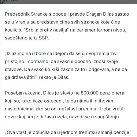
Predsednik Stranke slobode i pravde Dragan Đilas sastao
se u Vranju sa predstavnicima svih stranaka koje čine
koaliciju “Srbija protiv nasilja” na parlamentarnom nivou,
saopšteno je iz SSP.
„Izlazimo na izbore sa idejom da se u ovoj zemlji živi
pristojno i normalno, da svako slobodno iznosi svoje
stavove. Da svako ko krši zakon za to i odgovara, a ne da
ga država štiti“, rekao je Đilas.
Poseban akcenat Đilas je stavio na 800.000 penzionera
koji su, kako kaže oštećeni, te da njima ili njihovim
naslednicima, ako su oni nažalost preminuli treba vratiti
novac koji im je država uzela, navodi se u saopštenju.
„Ova vlast je odlučila da u jednom trenutku smanji penzije