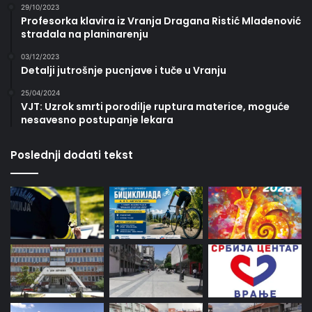
29/10/2023
Profesorka klavira iz Vranja Dragana Ristić Mladenović
stradala na planinarenju
03/12/2023
Detalji jutrošnje pucnjave i tuče u Vranju
25/04/2024
VJT: Uzrok smrti porodilje ruptura materice, moguće
nesavesno postupanje lekara
Poslednji dodati tekst