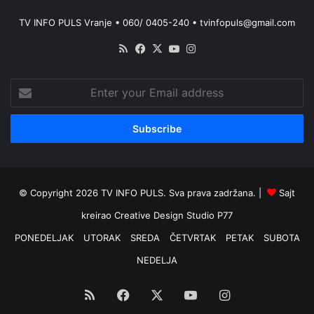
TV INFO PULS Vranje • 060/ 0405-240 • tvinfopuls@gmail.com
RSS
Facebook
X
YouTube
Instagram
Enter
your
Email
address
© Copyright 2026 TV INFO PULS. Sva prava zadržana. |
Sajt
kreirao
Creative Design Studio P77
PONEDELJAK
UTORAK
SREDA
ČETVRTAK
PETAK
SUBOTA
NEDELJA
RSS
Facebook
X
YouTube
Instagram