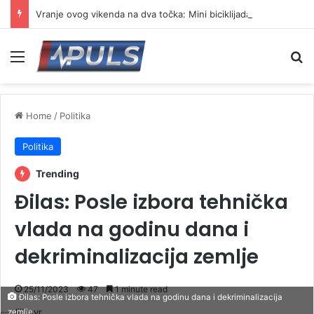
Vranje ovog vikenda na dva točka: Mini biciklijada za najmlađe, a potom vožnja do brane Prvonek
Menu
Se
Home
/
Politika
Politika
Trending
Đilas: Posle izbora tehnička
vlada na godinu dana i
dekriminalizacija zemlje
25/11/2023
47
1 minute read
Đilas: Posle izbora tehnička vlada na godinu dana i dekriminalizacija
zemlje