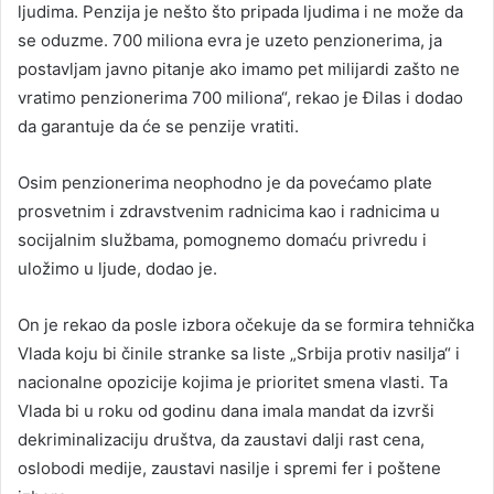
ljudima. Penzija je nešto što pripada ljudima i ne može da
se oduzme. 700 miliona evra je uzeto penzionerima, ja
postavljam javno pitanje ako imamo pet milijardi zašto ne
vratimo penzionerima 700 miliona“, rekao je Đilas i dodao
da garantuje da će se penzije vratiti.
Osim penzionerima neophodno je da povećamo plate
prosvetnim i zdravstvenim radnicima kao i radnicima u
socijalnim službama, pomognemo domaću privredu i
uložimo u ljude, dodao je.
On je rekao da posle izbora očekuje da se formira tehnička
Vlada koju bi činile stranke sa liste „Srbija protiv nasilja“ i
nacionalne opozicije kojima je prioritet smena vlasti. Ta
Vlada bi u roku od godinu dana imala mandat da izvrši
dekriminalizaciju društva, da zaustavi dalji rast cena,
oslobodi medije, zaustavi nasilje i spremi fer i poštene