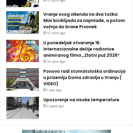
12 сати ago
Vranje ovog vikenda na dva točka:
Mini biciklijada za najmlađe, a potom
vožnja do brane Prvonek
12 сати ago
U ponedeljak otvaranje 16.
Internacionalne dečije radionice
animiranog filma ,,Zlatni puž 2026“
14 сати ago
Ponovo radi stomatološka ordinacija
u prizemlju Doma zdravlja u Vranju (
VIDEO)
1 дан ago
Upozorenje na visoke temperature
2 дана ago