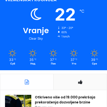
22
℃
Vranje
33º - 20º
60%
1 km/h
Clear Sky
33
35
37
37
39
℃
℃
℃
℃
℃
Суб
Нед
Пон
Уто
Сре
Otkriveno više od 19.000 prekršaja
prekoračenja dozvoljene brzine