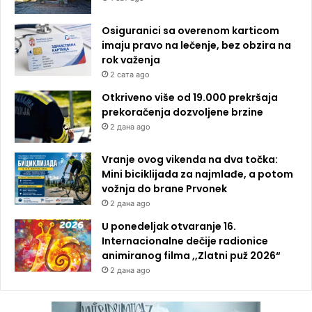
Osiguranici sa overenom karticom
imaju pravo na lečenje, bez obzira na
rok važenja
2 сата ago
Otkriveno više od 19.000 prekršaja
prekoračenja dozvoljene brzine
2 дана ago
Vranje ovog vikenda na dva točka:
Mini biciklijada za najmlađe, a potom
vožnja do brane Prvonek
2 дана ago
U ponedeljak otvaranje 16.
Internacionalne dečije radionice
animiranog filma ,,Zlatni puž 2026“
2 дана ago