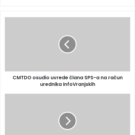
CMTDO osudio uvrede člana SPS-a na račun
urednika InfoVranjskih