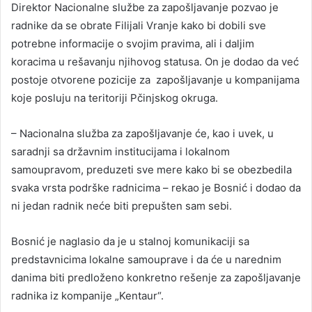
Direktor Nacionalne službe za zapošljavanje pozvao je
radnike da se obrate Filijali Vranje kako bi dobili sve
potrebne informacije o svojim pravima, ali i daljim
koracima u rešavanju njihovog statusa. On je dodao da već
postoje otvorene pozicije za zapošljavanje u kompanijama
koje posluju na teritoriji Pčinjskog okruga.
– Nacionalna služba za zapošljavanje će, kao i uvek, u
saradnji sa državnim institucijama i lokalnom
samoupravom, preduzeti sve mere kako bi se obezbedila
svaka vrsta podrške radnicima – rekao je Bosnić i dodao da
ni jedan radnik neće biti prepušten sam sebi.
Bosnić je naglasio da je u stalnoj komunikaciji sa
predstavnicima lokalne samouprave i da će u narednim
danima biti predloženo konkretno rešenje za zapošljavanje
radnika iz kompanije „Kentaur“.