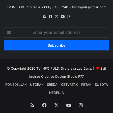
TV INFO PULS Vranje • 060/ 0405-240 • tvinfopuls@gmail.com
RSS
Facebook
X
YouTube
Instagram
Enter
your
Email
address
© Copyright 2026 TV INFO PULS. Sva prava zadržana. |
Sajt
kreirao
Creative Design Studio P77
PONEDELJAK
UTORAK
SREDA
ČETVRTAK
PETAK
SUBOTA
NEDELJA
RSS
Facebook
X
YouTube
Instagram