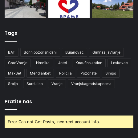
Tags
BAT
Borinipozorisnidani
Bujanovac
GimnazijaVranje
GradVranje
Hronika
Jotel
KnaufInsulation
Leskovac
MaxBet
Meridianbet
Policija
Pozorište
Simpo
Srbija
Surdulica
Vranje
Vranjskagradskapesma
Pratite nas
Error Can not Get Posts, Incorrect account info.