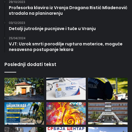
29/10/2023
Profesorka klavira iz Vranja Dragana Ristić Mladenović
stradala na planinarenju
03/12/2023
Detalji jutrošnje pucnjave i tuče u Vranju
25/04/2024
VJT: Uzrok smrti porodilje ruptura materice, moguće
nesavesno postupanje lekara
Poslednji dodati tekst