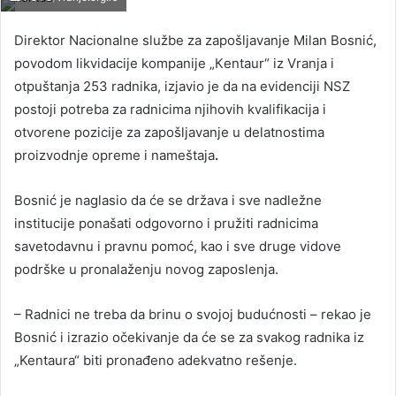
Direktor Nacionalne službe za zapošljavanje Milan Bosnić,
povodom likvidacije kompanije „Кentaur“ iz Vranja i
otpuštanja 253 radnika, izjavio je da na evidenciji NSZ
postoji potreba za radnicima njihovih kvalifikacija i
otvorene pozicije za zapošljavanje u delatnostima
proizvodnje opreme i nameštaja
.
Bosnić je naglasio da će se država i sve nadležne
institucije ponašati odgovorno i pružiti radnicima
savetodavnu i pravnu pomoć, kao i sve druge vidove
podrške u pronalaženju novog zaposlenja.
– Radnici ne treba da brinu o svojoj budućnosti – rekao je
Bosnić i izrazio očekivanje da će se za svakog radnika iz
„Kentaura“ biti pronađeno adekvatno rešenje.