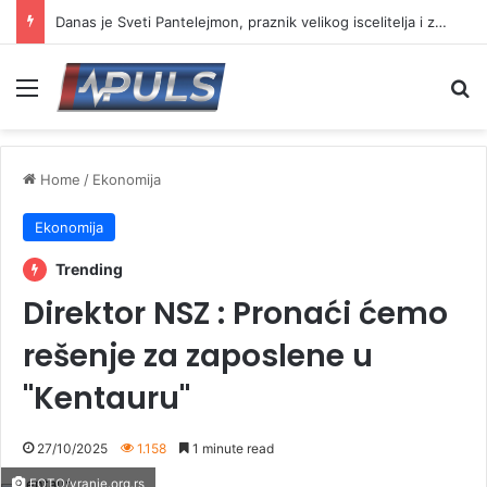
Danas je Sveti Pantelejmon, praznik velikog iscelitelja i zaštitnika bolesnih
Menu
Se
Home
/
Ekonomija
Ekonomija
Trending
Direktor NSZ : Pronaći ćemo
rešenje za zaposlene u
"Kentauru"
27/10/2025
1.158
1 minute read
FOTO/vranje.org.rs