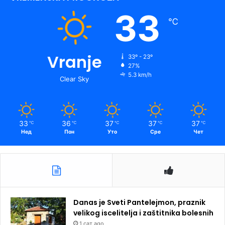
33
℃
Vranje
33º - 23º
27%
5.3 km/h
Clear Sky
33
36
37
37
37
℃
℃
℃
℃
℃
Нед
Пон
Уто
Сре
Чет
Danas je Sveti Pantelejmon, praznik
velikog iscelitelja i zaštitnika bolesnih
1 сат ago