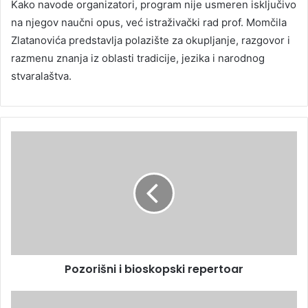
Kako navode organizatori, program nije usmeren isključivo
na njegov naučni opus, već istraživački rad prof. Momčila
Zlatanovića predstavlja polazište za okupljanje, razgovor i
razmenu znanja iz oblasti tradicije, jezika i narodnog
stvaralaštva.
Pozorišni i bioskopski repertoar