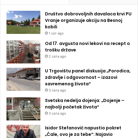
Društvo dobrovoljnih davalaca krvi PU
Vranje organizuje akciju na Besnoj
kobili
1 сат ago
Od 17. avgusta novi lekovi na recept o
trošku države
2 сата ago
U Trgovištu panel diskusija „Porodica,
zdravlje i odgovornost – izazovi
savremenog života“
3 сата ago
Svetska nedelja dojenja: „Dojenje –
najbolji početak života“
3 сата ago
Isidor Stefanović napustio pokret
„Ćale, ovo je za tebe“: Najavio