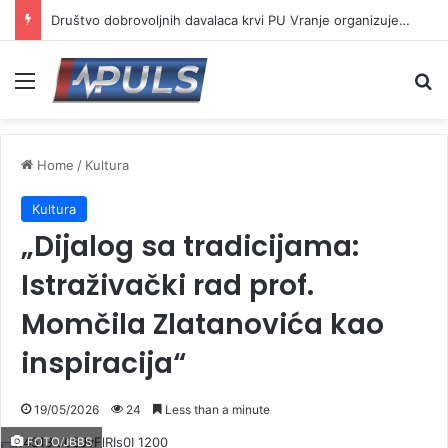
Društvo dobrovoljnih davalaca krvi PU Vranje organizuje akciju na Besnoj kobili
Menu
Se
Home
/
Kultura
Kultura
„Dijalog sa tradicijama:
Istraživački rad prof.
Momčila Zlatanovića kao
inspiracija“
19/05/2026
24
Less than a minute
FOTO/JBBS