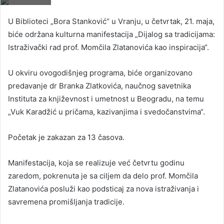
U Biblioteci „Bora Stanković“ u Vranju, u četvrtak, 21. maja,
biće održana kulturna manifestacija „Dijalog sa tradicijama:
Istraživački rad prof. Momčila Zlatanovića kao inspiracija“.
U okviru ovogodišnjeg programa, biće organizovano
predavanje dr Branka Zlatkovića, naučnog savetnika
Instituta za književnost i umetnost u Beogradu, na temu
„Vuk Karadžić u pričama, kazivanjima i svedočanstvima“.
Početak je zakazan za 13 časova.
Manifestacija, koja se realizuje već četvrtu godinu
zaredom, pokrenuta je sa ciljem da delo prof. Momčila
Zlatanovića posluži kao podsticaj za nova istraživanja i
savremena promišljanja tradicije.