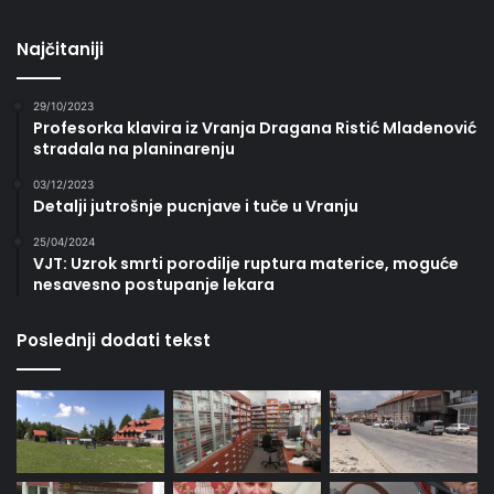
Najčitaniji
29/10/2023
Profesorka klavira iz Vranja Dragana Ristić Mladenović
stradala na planinarenju
03/12/2023
Detalji jutrošnje pucnjave i tuče u Vranju
25/04/2024
VJT: Uzrok smrti porodilje ruptura materice, moguće
nesavesno postupanje lekara
Poslednji dodati tekst