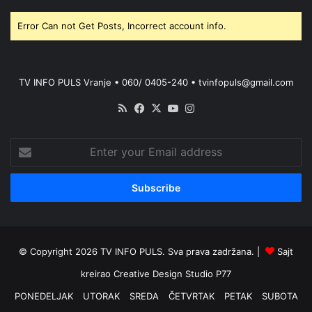
Error Can not Get Posts, Incorrect account info.
TV INFO PULS Vranje • 060/ 0405-240 • tvinfopuls@gmail.com
RSS
Facebook
X
YouTube
Instagram
Enter
your
Email
address
© Copyright 2026 TV INFO PULS. Sva prava zadržana. |
Sajt
kreirao
Creative Design Studio P77
PONEDELJAK
UTORAK
SREDA
ČETVRTAK
PETAK
SUBOTA