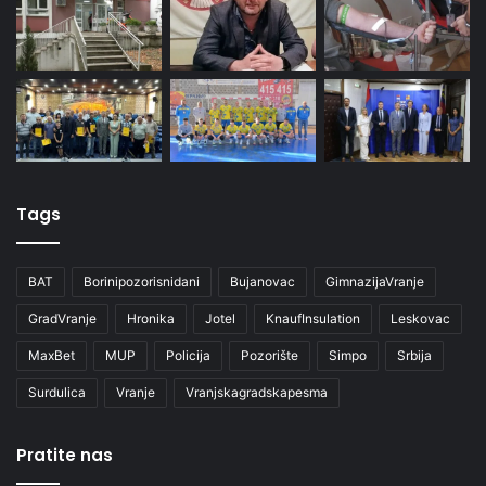
Tags
BAT
Borinipozorisnidani
Bujanovac
GimnazijaVranje
GradVranje
Hronika
Jotel
KnaufInsulation
Leskovac
MaxBet
MUP
Policija
Pozorište
Simpo
Srbija
Surdulica
Vranje
Vranjskagradskapesma
Pratite nas