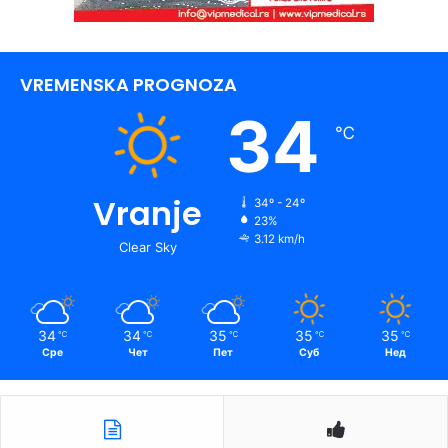
VREMENSKA PROGNOZA
34
℃
Vranje
34º - 24º
23%
3.12 km/h
Clear Sky
34
34
35
35
35
℃
℃
℃
℃
℃
Сре
Чет
Пет
Суб
Нед