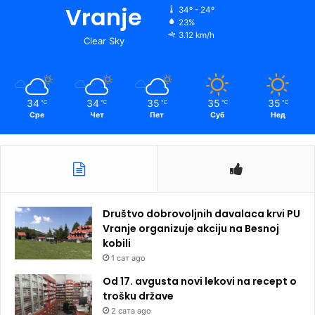
Vranje
34º - 24º
23%
3.12 km/h
Clear Sky
34
34
35
35
35
℃
℃
℃
℃
℃
Сре
Чет
Пет
Суб
Нед
Društvo dobrovoljnih davalaca krvi PU
Vranje organizuje akciju na Besnoj
kobili
1 сат ago
Od 17. avgusta novi lekovi na recept o
trošku države
2 сата ago