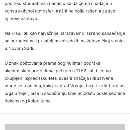
podršku studentima i nadamo se da ćemo i nadalje u
konstruktivnoj atmosferi tražiti najbolja rešenja za sve
njihove zahteve.
Na kraju, ali kao najvažnije, izražavamo iskreno saosećanje
sa porodicama i prijateljima stradalih na železničkoj stanici
u Novom Sadu.
U znak poštovanja prema poginulima i podrške
akademskim protestima, petkom u 11.52 sati bićemo
okupljeni ispred fakulteta, svesni značaja i društvene
uloge koju on ima, kako za grad Vranje, tako i za širi region
juga Srbije“, piše u saopštenju koje je izdato posle sednice
dekanskog kolegijuma.