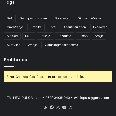
Tags
BAT
Borinipozorisnidani
Bujanovac
GimnazijaVranje
GradVranje
Hronika
Jotel
KnaufInsulation
Leskovac
MaxBet
MUP
Policija
Pozorište
Simpo
Srbija
Surdulica
Vranje
Vranjskagradskapesma
Pratite nas
Error Can not Get Posts, Incorrect account info.
TV INFO PULS Vranje • 060/ 0405-240 • tvinfopuls@gmail.com
RSS
Facebook
X
YouTube
Instagram