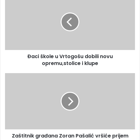
Đaci škole u Vrtogošu dobili novu
opremu,stolice i klupe
Zaštitnik građana Zoran Pašalić vršiće prijem