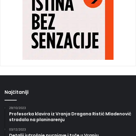
Najčitaniji
29/10/2023
Profesorka klavira iz Vranja Dragana Ristić Mladenović
stradala na planinarenju
03/12/2023
Detalji jutrošnje pucnjave i tuče u Vranju