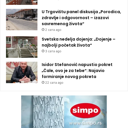
U Trgovištu panel diskusija „Porodica,
zdravlje i odgovornost – izazovi
savremenog života“
2 сата ago
Svetska nedelja dojenja: „Dojenje –
najbolji početak života“
3 сата ago
Isidor Stefanović napustio pokret
„Ćale, ovo je za tebe“: Najavio
formiranje novog pokreta
22 сата ago