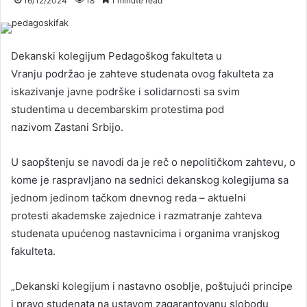
16/12/2024
18
1 minute read
Dekanski kolegijum Pedagoškog fakulteta u
Vranju podržao je zahteve studenata ovog fakulteta za
iskazivanje javne podrške i solidarnosti sa svim
studentima u decembarskim protestima pod
nazivom Zastani Srbijo.
U saopštenju se navodi da je reč o nepolitičkom zahtevu, o
kome je raspravljano na sednici dekanskog kolegijuma sa
jednom jedinom tačkom dnevnog reda – aktuelni
protesti akademske zajednice i razmatranje zahteva
studenata upućenog nastavnicima i organima vranjskog
fakulteta.
„Dekanski kolegijum i nastavno osoblje, poštujući principe
i pravo studenata na ustavom zagarantovanu slobodu