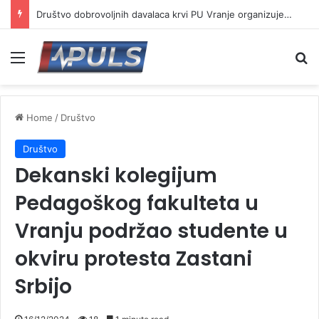
Društvo dobrovoljnih davalaca krvi PU Vranje organizuje akciju na Besnoj kobili
Menu
Se
Home
/
Društvo
Društvo
Dekanski kolegijum
Pedagoškog fakulteta u
Vranju podržao studente u
okviru protesta Zastani
Srbijo