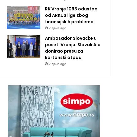
RK Vranje 1093 odustao
od ARKUS lige zbog
finansijskih problema
2 дана ago
Ambasador Slovačke u
poseti Vranju: Slovak Aid
donirao presu za
kartonski otpad
2 дана ago