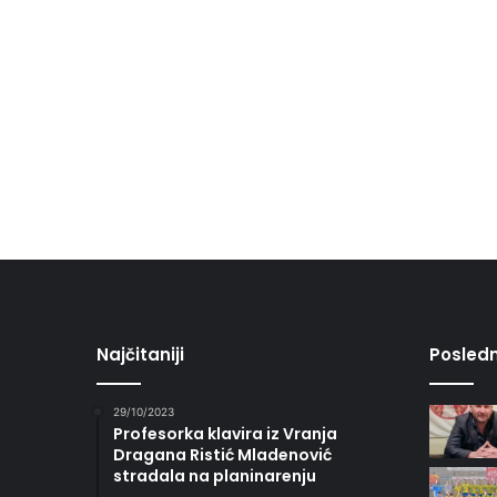
Najčitaniji
Posledn
29/10/2023
Profesorka klavira iz Vranja
Dragana Ristić Mladenović
stradala na planinarenju