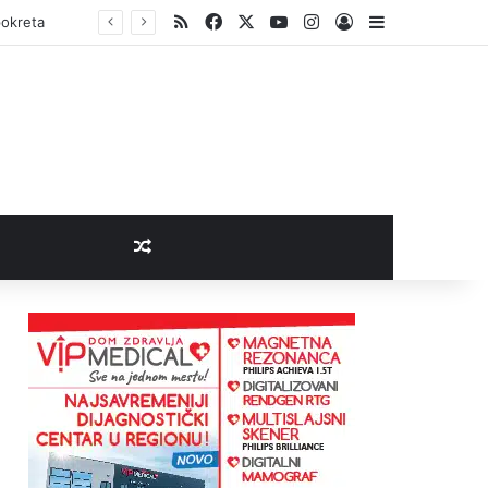
RSS
Facebook
X
YouTube
Instagram
Log In
Sidebar
pokreta
Random Article