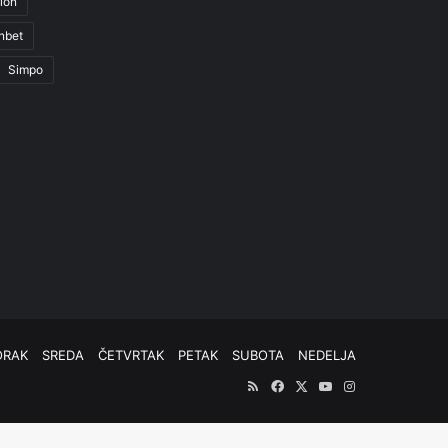
ion
nbet
Simpo
ORAK
SREDA
ČETVRTAK
PETAK
SUBOTA
NEDELJA
RSS
Facebook
X
YouTube
Instagram