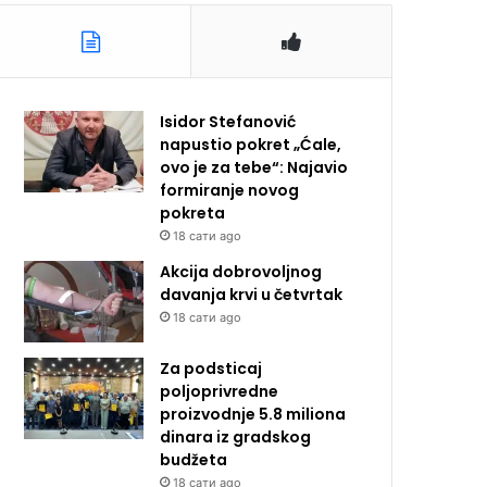
Isidor Stefanović
napustio pokret „Ćale,
ovo je za tebe“: Najavio
formiranje novog
pokreta
18 сати ago
Akcija dobrovoljnog
davanja krvi u četvrtak
18 сати ago
Za podsticaj
poljoprivredne
proizvodnje 5.8 miliona
dinara iz gradskog
budžeta
18 сати ago