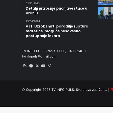
03/12/2023
Detalji jutrošnje pucnjave i tuče u
Vranju
25/04/2024
VJT: Uzrok smrti porodilje ruptura
materice, moguće nesavesno
postupanje lekara
TV INFO PULS Vranje • 060/ 0405-240 •
tvinfopuls@gmail.com
RSS
Facebook
X
YouTube
Instagram
© Copyright 2026 TV INFO PULS. Sva prava zadržana. |