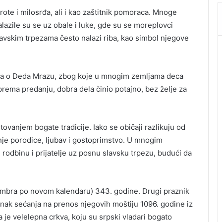
ote i milosrđa, ali i kao zaštitnik pomoraca. Mnoge
lazile su se uz obale i luke, gde su se moreplovci
lavskim trpezama često nalazi riba, kao simbol njegove
enda o Deda Mrazu, zbog koje u mnogim zemljama deca
 prema predanju, dobra dela činio potajno, bez želje za
ovanjem bogate tradicije. Iako se običaji razlikuju od
anje porodice, ljubav i gostoprimstvo. U mnogim
rodbinu i prijatelje uz posnu slavsku trpezu, budući da
cembra po novom kalendaru) 343. godine. Drugi praznik
znak sećanja na prenos njegovih moštiju 1096. godine iz
ta je velelepna crkva, koju su srpski vladari bogato