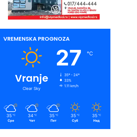
VREMENSKA PROGNOZA
27
℃
Vranje
35º - 24º
33%
1.11 km/h
Clear Sky
35
34
35
35
35
℃
℃
℃
℃
℃
Сре
Чет
Пет
Суб
Нед