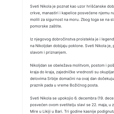
Sveti Nikola je poznat kao uzor hrišćanske dobr
crkve, manastiri i kapelice posvećene njemu na
molili za sigurnost na moru. Zbog toga se na s
pomorske zaštite.
Iz njegovog dobročinstva proistekla je i leg
na Nikoljdan dobijaju poklone. Sveti Nikola je,
slavom i priznanjem.
Nikoljdan se obeležava molitvom, postom i pošt
kraja do kraja, zajedničke vrednosti su okuplj
delovima Srbije domaćini na ovaj dan dočekuju 
praznik pada u vreme Božićnog posta.
Sveti Nikola se upokojio 6. decembra (19. de
posvećen ovom svetitelju slavi se 22. maja, u 
Mire u Likiji u Bari. Tri godine kasnije podignu