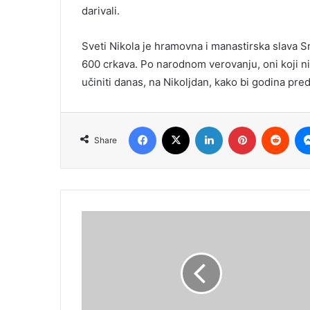
darivali.
Sveti Nikola je hramovna i manastirska slava 
600 crkava. Po narodnom verovanju, oni koji n
učiniti danas, na Nikoljdan, kako bi godina pre
Facebook
X
LinkedIn
Pinterest
Redd
Share