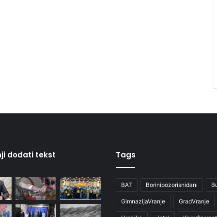
ji dodati tekst
Tags
BAT
Borinipozorisnidani
B
GimnazijaVranje
GradVranje