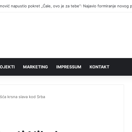
anović napustio pokret „Ćale, ovo je za tebe“: Najavio formiranje novog 
OJEKTI
MARKETING
IMPRESSUM
KONTAKT
ešća krsna slava kod Srba