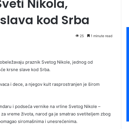
veti Nikola,
 slava kod Srba
25
1 minute read
 obeležavaju praznik Svetog Nikole, jednog od
ešće krsne slave kod Srba.
ovaca i dece, a njegov kult rasprostranjen je širom
endaru i podseća vernike na vrline Svetog Nikole –
š za vreme života, narod ga je smatrao svetiteljem zbog
e pomagao siromašnima i unesrećenima.