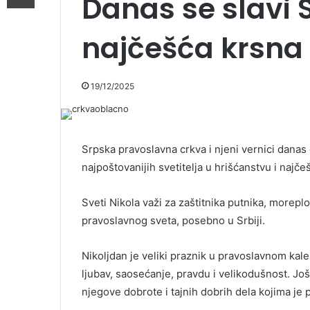
Danas se slavi S
najčešća krsna
19/12/2025
Srpska pravoslavna crkva i njeni vernici danas
najpoštovanijih svetitelja u hrišćanstvu i najč
Sveti Nikola važi za zaštitnika putnika, morepl
pravoslavnog sveta, posebno u Srbiji.
Nikoljdan je veliki praznik u pravoslavnom kal
ljubav, saosećanje, pravdu i velikodušnost. Jo
njegove dobrote i tajnih dobrih dela kojima j