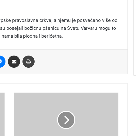
Srpske pravoslavne crkve, a njemu je posvećeno više od
isu posejali božićnu pšenicu na Svetu Varvaru mogu to
d nama bila plodna i berićetna.
it
Messenger
Share via Email
Print