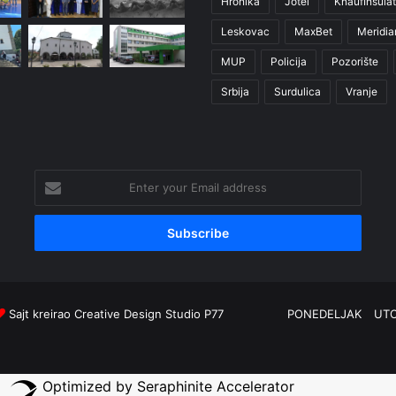
Hronika
Jotel
KnaufInsulat
Leskovac
MaxBet
Meridia
MUP
Policija
Pozorište
Srbija
Surdulica
Vranje
Enter
your
Email
address
Sajt kreirao
Creative Design Studio P77
PONEDELJAK
UT
Optimized by Seraphinite Accelerator