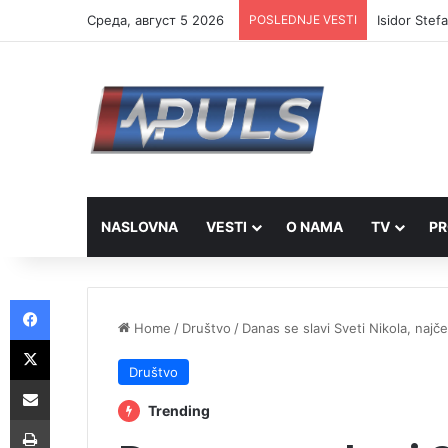
Cреда, август 5 2026
POSLEDNJE VESTI
Isidor Stef
NASLOVNA
VESTI
O NAMA
TV
PR
Facebook
Home
/
Društvo
/
Danas se slavi Sveti Nikola, najč
X
Društvo
Share via Email
Trending
Print