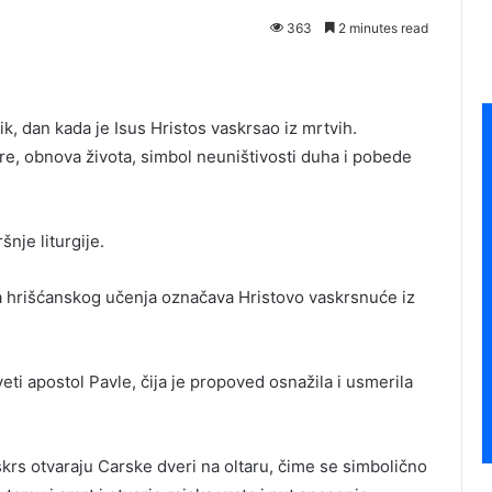
363
2 minutes read
ik, dan kada je Isus Hristos vaskrsao iz mrtvih.
re, obnova života, simbol neuništivosti duha i pobede
nje liturgije.
ina hrišćanskog učenja označava Hristovo vaskrsnuće iz
eti apostol Pavle, čija je propoved osnažila i usmerila
rs otvaraju Carske dveri na oltaru, čime se simbolično