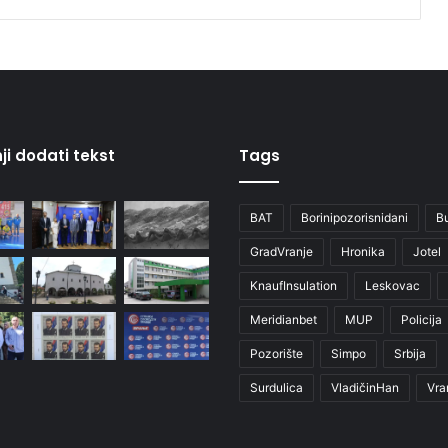
ji dodati tekst
Tags
BAT
Borinipozorisnidani
B
GradVranje
Hronika
Jotel
KnaufInsulation
Leskovac
Meridianbet
MUP
Policija
Pozorište
Simpo
Srbija
Surdulica
VladičinHan
Vra