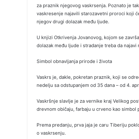
za praznik njegovog vaskrsenja. Poznato je tak
vaskresenje najavili starozavetni proroci koji 
njegov drugi dolazak među ljude.
U knjizi Otkrivenja Jovanovog, kojom se završava
dolazak među ljude i stradanje treba da najavi 
Simbol obnavljanja prirode i života
Vaskrs je, dakle, pokretan praznik, koji se od
nedelju sa odstupanjem od 35 dana – od 4. apri
Vaskršnje slavlje je za vernike kraj Velikog pos
drevnom običaju, farbaju u crveno kao simbol p
Prema predanju, prva jaja je caru Tiberiju pok
o vaskrsenju.