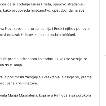
ođe da su rođenje Isusa Hrista, njegovo stradanje i
će, kako propoveda hrišćanstvo, opet doći da najave
 Novi zavet, ti proroci su Ilija i Enok i njihov ponovni
novi dolazak Hristov, kome se nadaju hrišćani.
ređuje prema prirodnom kalendaru i uvek se vezuje za
la do 8. maja.
ta, a prvi mrsni zalogaji su vaskršnja jaja koja se, prema
rolivene krvi Hristove.
lonila Marija Magdalena, koja je u Rim došla sa porukom