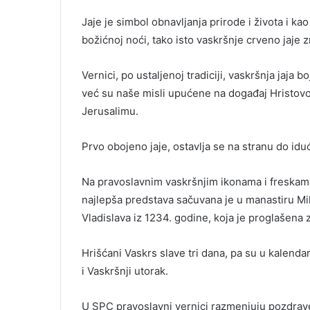
Jaje je simbol obnavljanja prirode i života i k
božićnoj noći, tako isto vaskršnje crveno jaje zn
Vernici, po ustaljenoj tradiciji, vaskršnja jaja b
već su naše misli upućene na događaj Hristovog 
Jerusalimu.
Prvo obojeno jaje, ostavlja se na stranu do idu
Na pravoslavnim vaskršnjim ikonama i freskam
najlepša predstava sačuvana je u manastiru Mile
Vladislava iz 1234. godine, koja je proglašena
Hrišćani Vaskrs slave tri dana, pa su u kalen
i Vaskršnji utorak.
U SPC pravoslavni vernici razmenjuju pozdrave