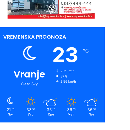
VREMENSKA PROGNOZA
23
℃
Vranje
23º - 21º
37%
2.56 km/h
Clear Sky
21
33
35
36
36
℃
℃
℃
℃
℃
Пон
Уто
Сре
Чет
Пет