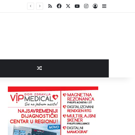
RSS
Facebook
X
YouTube
Instagram
Log In
Sidebar
otpad
Random Article