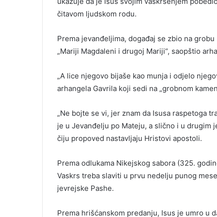
ukazuje da je Isus svojim vaskrsenjem pobedio t
čitavom ljudskom rodu.
Prema jevanđeljima, događaj se zbio na grobu
„Mariji Magdaleni i drugoj Mariji“, saopštio arh
„A lice njegovo bijaše kao munja i odjelo njego
arhangela Gavrila koji sedi na „grobnom kamen
„Ne bojte se vi, jer znam da Isusa raspetoga tra
je u Jevanđelju po Mateju, a slično i u drugim
čiju propoved nastavljaju Hristovi apostoli.
Prema odlukama Nikejskog sabora (325. godine
Vaskrs treba slaviti u prvu nedelju punog mes
jevrejske Pashe.
Prema hrišćanskom predanju, Isus je umro u da