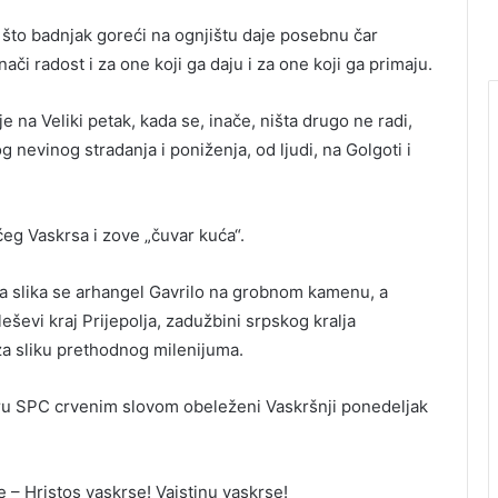
ao što badnjak goreći na ognjištu daje posebnu čar
ači radost i za one koji ga daju i za one koji ga primaju.
oje na Veliki petak, kada se, inače, ništa drugo ne radi,
nevinog stradanja i poniženja, od ljudi, na Golgoti i
ćeg Vaskrsa i zove „čuvar kuća“.
a slika se arhangel Gavrilo na grobnom kamenu, a
ševi kraj Prijepolja, zadužbini srpskog kralja
 za sliku prethodnog milenijuma.
daru SPC crvenim slovom obeleženi Vaskršnji ponedeljak
 – Hristos vaskrse! Vaistinu vaskrse!