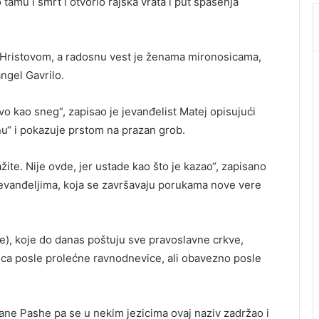
amu i smrt i otvorio rajska vrata i put spasenja
 Hristovom, a radosnu vest je ženama mironosicama,
angel Gavrilo.
vo kao sneg“, zapisao je jevanđelist Matej opisujući
u“ i pokazuje prstom na prazan grob.
žite. Nije ovde, jer ustade kao što je kazao“, zapisano
 jevanđeljima, koja se završavaju porukama nove vere
), koje do danas poštuju sve pravoslavne crkve,
eca posle prolećne ravnodnevice, ali obavezno posle
ne Pashe pa se u nekim jezicima ovaj naziv zadržao i