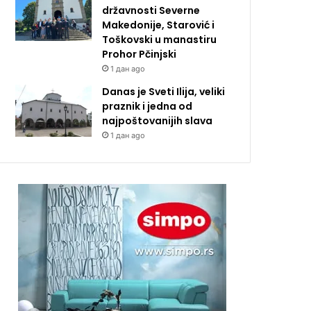
državnosti Severne
Makedonije, Starović i
Toškovski u manastiru
Prohor Pčinjski
1 дан ago
Danas je Sveti Ilija, veliki
praznik i jedna od
najpoštovanijih slava
1 дан ago