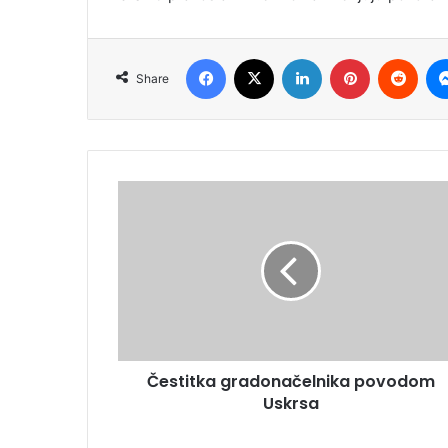
Facebook
X
LinkedIn
Pinterest
Redd
Share
Čestitka gradonačelnika povodom
Uskrsa