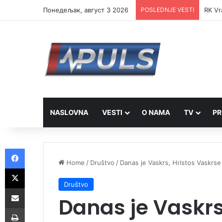
Понедељак, август 3 2026
POSLEDNJE VESTI
Ambas
NASLOVNA
VESTI
O NAMA
TV
PR
Facebook
Home
/
Društvo
/
Danas je Vaskrs, Hristos Vaskrse
X
Društvo
Share via Email
Danas je Vaskrs
Print