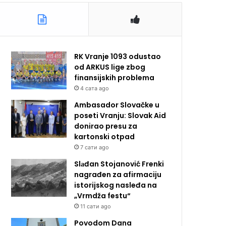
RK Vranje 1093 odustao
od ARKUS lige zbog
finansijskih problema
4 сата ago
Ambasador Slovačke u
poseti Vranju: Slovak Aid
donirao presu za
kartonski otpad
7 сати ago
Slаđan Stojanović Frenki
nagrađen za afirmaciju
istorijskog nasleđa na
„Vrmdža festu“
11 сати ago
Povodom Dana