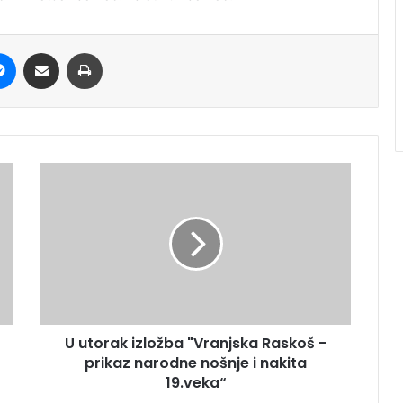
it
Messenger
Share via Email
Print
U utorak izložba "Vranjska Raskoš -
prikaz narodne nošnje i nakita
19.veka“