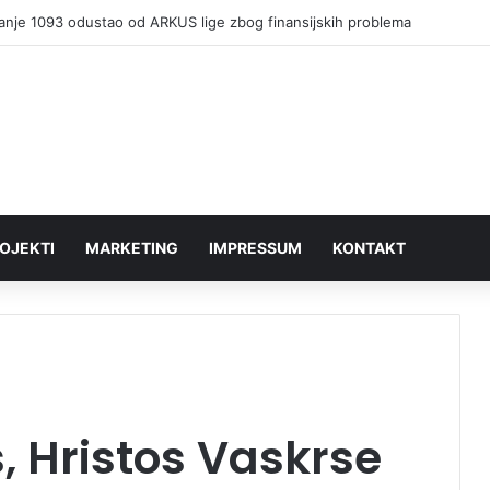
ador Slovačke u poseti Vranju: Slovak Aid donirao presu za kartonski 
OJEKTI
MARKETING
IMPRESSUM
KONTAKT
, Hristos Vaskrse