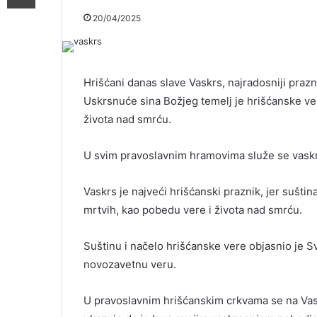
20/04/2025
Hrišćani danas slave Vaskrs, najradosniji prazn
Uskrsnuće sina Božjeg temelj je hrišćanske ve
života nad smrću.
U svim pravoslavnim hramovima služe se vaskrš
Vaskrs je najveći hrišćanski praznik, jer sušt
mrtvih, kao pobedu vere i života nad smrću.
Suštinu i načelo hrišćanske vere objasnio je Sv
novozavetnu veru.
U pravoslavnim hrišćanskim crkvama se na Vask