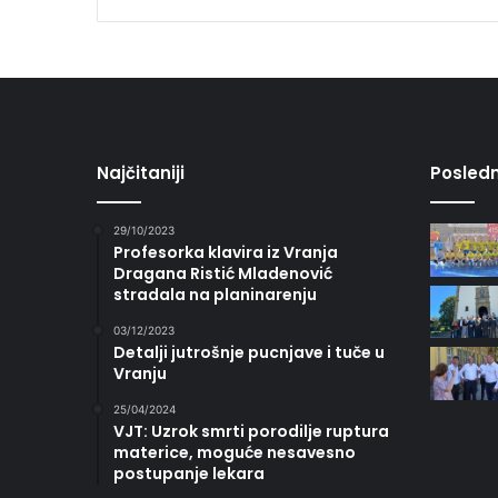
Najčitaniji
Posledn
29/10/2023
Profesorka klavira iz Vranja
Dragana Ristić Mladenović
stradala na planinarenju
03/12/2023
Detalji jutrošnje pucnjave i tuče u
Vranju
25/04/2024
VJT: Uzrok smrti porodilje ruptura
materice, moguće nesavesno
postupanje lekara