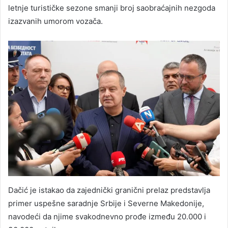
letnje turističke sezone smanji broj saobraćajnih nezgoda
izazvanih umorom vozača.
Dačić je istakao da zajednički granični prelaz predstavlja
primer uspešne saradnje Srbije i Severne Makedonije,
navodeći da njime svakodnevno prođe između 20.000 i