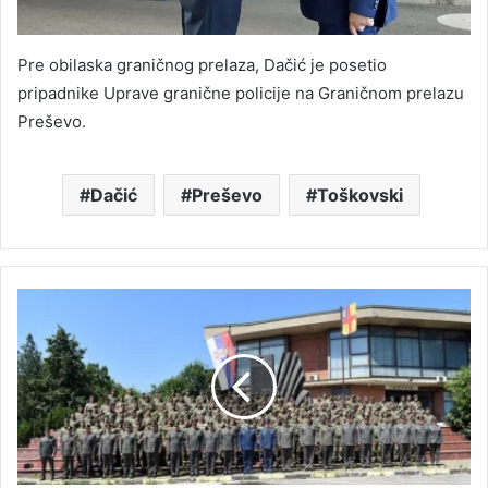
Pre obilaska graničnog prelaza, Dačić je posetio
pripadnike Uprave granične policije na Graničnom prelazu
Preševo.
Dačić
Preševo
Toškovski