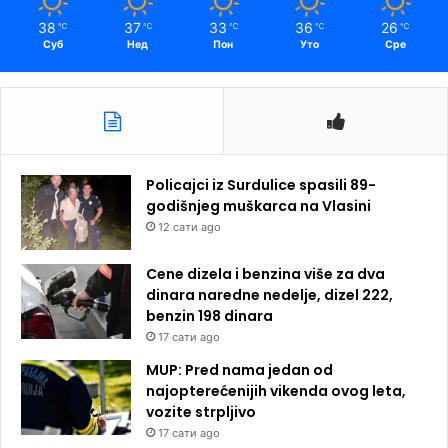
38
37
33
36
26
℃
℃
℃
℃
℃
Суб
Нед
Пон
Уто
Сре
Policajci iz Surdulice spasili 89-
godišnjeg muškarca na Vlasini
12 сати ago
Cene dizela i benzina više za dva
dinara naredne nedelje, dizel 222,
benzin 198 dinara
17 сати ago
MUP: Pred nama jedan od
najopterećenijih vikenda ovog leta,
vozite strpljivo
17 сати ago