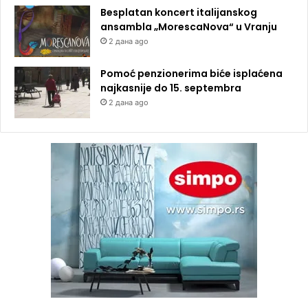
Besplatan koncert italijanskog
ansambla „MorescaNova“ u Vranju
2 дана ago
Pomoć penzionerima biće isplaćena
najkasnije do 15. septembra
2 дана ago