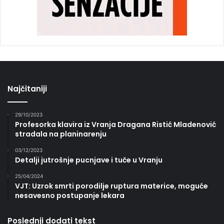
Najčitaniji
29/10/2023
Profesorka klavira iz Vranja Dragana Ristić Mladenović
stradala na planinarenju
03/12/2023
Detalji jutrošnje pucnjave i tuče u Vranju
25/04/2024
VJT: Uzrok smrti porodilje ruptura materice, moguće
nesavesno postupanje lekara
Poslednji dodati tekst