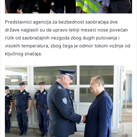
Predstavnici agencija za bezbednost saobraćaja dve
države naglasili su da upravo letnji meseci nose povećan
rizik od saobraćajnih nezgoda zbog dugih putovanja i
visokih temperatura, zbog čega je odmor tokom vožnje od
ključnog značaja.