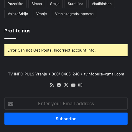
Pozorište
Simpo
Srbija
Surdulica
VladičinHan
VojskaSrbije
Vranje
Vranjskagradskapesma
Pratite nas
Error Can not Get Posts, Incorrect account info.
TV INFO PULS Vranje • 060/ 0405-240 • tvinfopuls@gmail.com
RSS
Facebook
X
YouTube
Instagram
Enter
your
Email
address