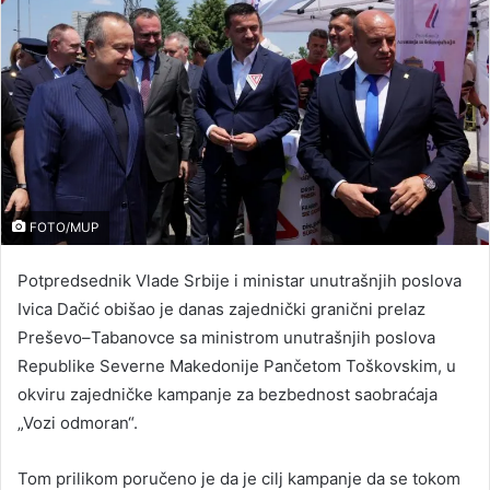
FOTO/MUP
Potpredsednik Vlade Srbije i ministar unutrašnjih poslova
Ivica Dačić obišao je danas zajednički granični prelaz
Preševo–Tabanovce sa ministrom unutrašnjih poslova
Republike Severne Makedonije Pančetom Toškovskim, u
okviru zajedničke kampanje za bezbednost saobraćaja
„Vozi odmoran“.
Tom prilikom poručeno je da je cilj kampanje da se tokom