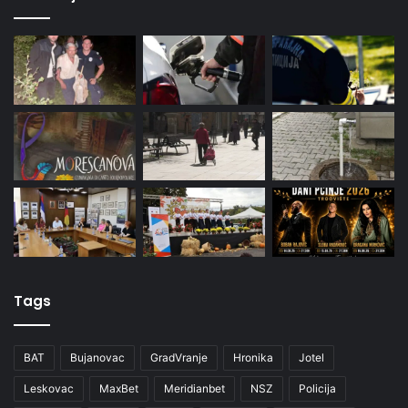
Tags
BAT
Bujanovac
GradVranje
Hronika
Jotel
Leskovac
MaxBet
Meridianbet
NSZ
Policija