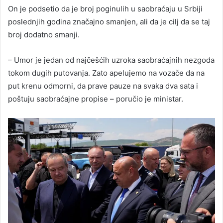
On je podsetio da je broj poginulih u saobraćaju u Srbiji
poslednjih godina značajno smanjen, ali da je cilj da se taj
broj dodatno smanji.
– Umor je jedan od najčešćih uzroka saobraćajnih nezgoda
tokom dugih putovanja. Zato apelujemo na vozače da na
put krenu odmorni, da prave pauze na svaka dva sata i
poštuju saobraćajne propise – poručio je ministar.