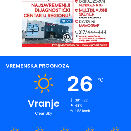
VREMENSKA PROGNOZA
26
℃
Vranje
38º - 22º
43%
1.58 km/h
Clear Sky