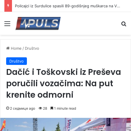
Policajci iz Surdulice spasili 89-godišnjeg muškarca na Vlasini
Menu
Se
Home
/
Društvo
Društvo
Dačić i Toškovski iz Preševa
poručili vozačima: Na put
krenite odmorni
2 седмице ago
28
1 minute read