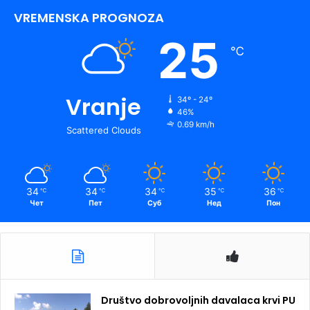
VREMENSKA PROGNOZA
25
℃
Vranje
34º - 24º
46%
0.69 km/h
Scattered Clouds
34
34
34
35
36
℃
℃
℃
℃
℃
Чет
Пет
Суб
Нед
Пон
Društvo dobrovoljnih davalaca krvi PU