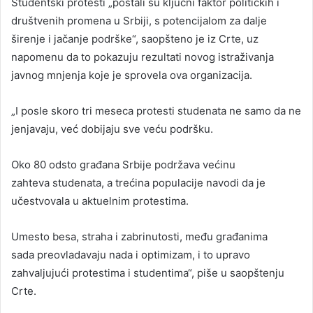
Studentski protesti „postali su ključni faktor političkih i
društvenih promena u Srbiji, s potencijalom za dalje
širenje i jačanje podrške“, saopšteno je iz Crte, uz
napomenu da to pokazuju rezultati novog istraživanja
javnog mnjenja koje je sprovela ova organizacija.
„I posle skoro tri meseca protesti studenata ne samo da ne
jenjavaju, već dobijaju sve veću podršku.
Oko 80 odsto građana Srbije podržava većinu
zahteva studenata, a trećina populacije navodi da je
učestvovala u aktuelnim protestima.
Umesto besa, straha i zabrinutosti, među građanima
sada preovladavaju nada i optimizam, i to upravo
zahvaljujući protestima i studentima“, piše u saopštenju
Crte.