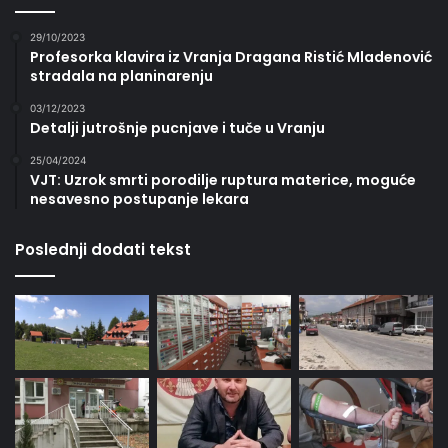
29/10/2023
Profesorka klavira iz Vranja Dragana Ristić Mladenović
stradala na planinarenju
03/12/2023
Detalji jutrošnje pucnjave i tuče u Vranju
25/04/2024
VJT: Uzrok smrti porodilje ruptura materice, moguće
nesavesno postupanje lekara
Poslednji dodati tekst