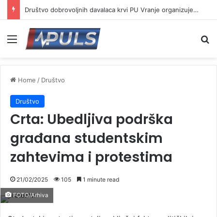
Društvo dobrovoljnih davalaca krvi PU Vranje organizuje akciju na Besnoj kobili
Menu
Se
Home
/
Društvo
Društvo
Crta: Ubedljiva podrška
građana studentskim
zahtevima i protestima
21/02/2025
105
1 minute read
FOTO/Arhiva