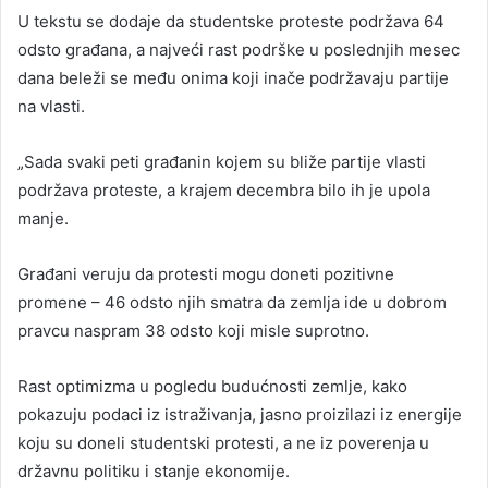
U tekstu se dodaje da studentske proteste podržava 64
odsto građana, a najveći rast podrške u poslednjih mesec
dana beleži se među onima koji inače podržavaju partije
na vlasti.
„Sada svaki peti građanin kojem su bliže partije vlasti
podržava proteste, a krajem decembra bilo ih je upola
manje.
Građani veruju da protesti mogu doneti pozitivne
promene – 46 odsto njih smatra da zemlja ide u dobrom
pravcu naspram 38 odsto koji misle suprotno.
Rast optimizma u pogledu budućnosti zemlje, kako
pokazuju podaci iz istraživanja, jasno proizilazi iz energije
koju su doneli studentski protesti, a ne iz poverenja u
državnu politiku i stanje ekonomije.