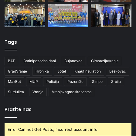
Tags
BAT
Borinipozorisnidani
Bujanovac
GimnazijaVranje
GradVranje
Hronika
Jotel
KnaufInsulation
Leskovac
MaxBet
MUP
Policija
Pozorište
Simpo
Srbija
Surdulica
Vranje
Vranjskagradskapesma
Pratite nas
Error Can not Get Posts, Incorrect account info.