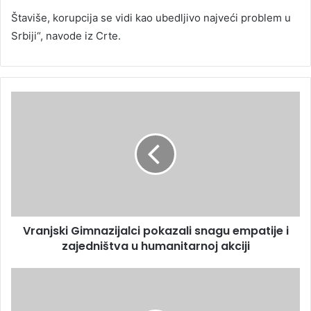
Štaviše, korupcija se vidi kao ubedljivo najveći problem u
Srbiji“, navode iz Crte.
Vranjski Gimnazijalci pokazali snagu empatije i
zajedništva u humanitarnoj akciji