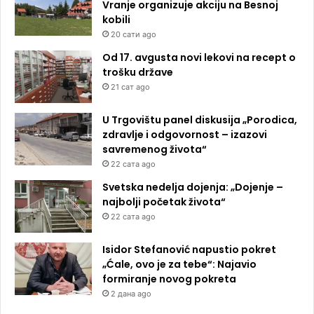
Vranje organizuje akciju na Besnoj
kobili
20 сати ago
Od 17. avgusta novi lekovi na recept o
trošku države
21 сат ago
U Trgovištu panel diskusija „Porodica,
zdravlje i odgovornost – izazovi
savremenog života“
22 сата ago
Svetska nedelja dojenja: „Dojenje –
najbolji početak života“
22 сата ago
Isidor Stefanović napustio pokret
„Ćale, ovo je za tebe“: Najavio
formiranje novog pokreta
2 дана ago