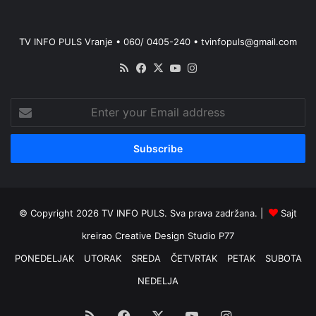
TV INFO PULS Vranje • 060/ 0405-240 • tvinfopuls@gmail.com
RSS
Facebook
X
YouTube
Instagram
Enter
your
Email
address
© Copyright 2026 TV INFO PULS. Sva prava zadržana. |
Sajt
kreirao
Creative Design Studio P77
PONEDELJAK
UTORAK
SREDA
ČETVRTAK
PETAK
SUBOTA
NEDELJA
RSS
Facebook
X
YouTube
Instagram