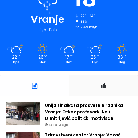
Vranje
22º - 14º
83%
2.49 km/h
Light Rain
22
26
17
25
33
℃
℃
℃
℃
℃
Сре
Чет
Пет
Суб
Нед
Unija sindikata prosvetnih radnika
Vranja: Otkaz profesorki Neli
Dimitrijević politički motivisan
14 сати ago
Zdravstveni centar Vranje: Vozač