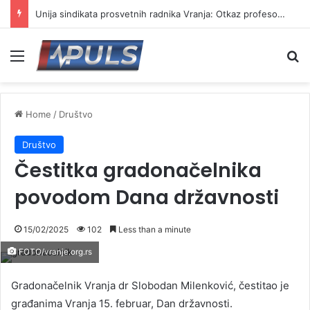
Unija sindikata prosvetnih radnika Vranja: Otkaz profesorki Neli Dimitrijević politički motivisan
Menu
Se
Home
/
Društvo
Društvo
Čestitka gradonačelnika
povodom Dana državnosti
15/02/2025
102
Less than a minute
FOTO/vranje.org.rs
Gradonačelnik Vranja dr Slobodan Milenković, čestitao je
građanima Vranja 15. februar, Dan državnosti.