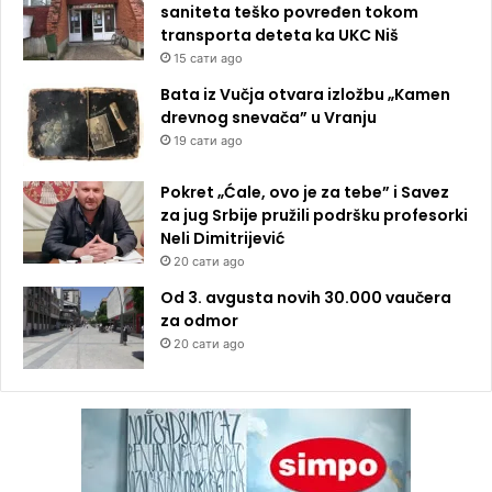
saniteta teško povređen tokom
transporta deteta ka UKC Niš
15 сати ago
Bata iz Vučja otvara izložbu „Kamen
drevnog snevača” u Vranju
19 сати ago
Pokret „Ćale, ovo je za tebe” i Savez
za jug Srbije pružili podršku profesorki
Neli Dimitrijević
20 сати ago
Od 3. avgusta novih 30.000 vaučera
za odmor
20 сати ago