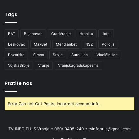
Tags
BAT
Bujanovac
GradVranje
Hronika
Jotel
Leskovac
MaxBet
Meridianbet
NSZ
Policija
Pozorište
Simpo
Srbija
Surdulica
VladičinHan
VojskaSrbije
Vranje
Vranjskagradskapesma
Pratite nas
Error Can not Get Posts, Incorrect account info.
TV INFO PULS Vranje • 060/ 0405-240 • tvinfopuls@gmail.com