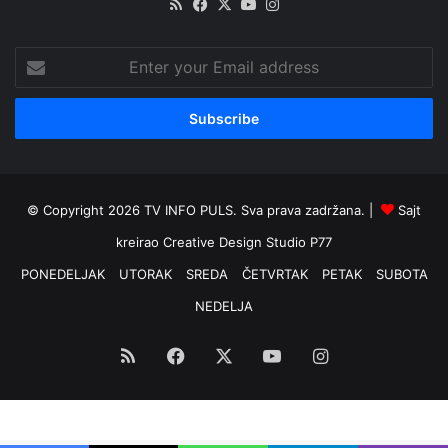
RSS
Facebook
X
YouTube
Instagram
Enter
your
Email
address
© Copyright 2026 TV INFO PULS. Sva prava zadržana. |
Sajt
kreirao
Creative Design Studio P77
PONEDELJAK
UTORAK
SREDA
ČETVRTAK
PETAK
SUBOTA
NEDELJA
RSS
Facebook
X
YouTube
Instagram