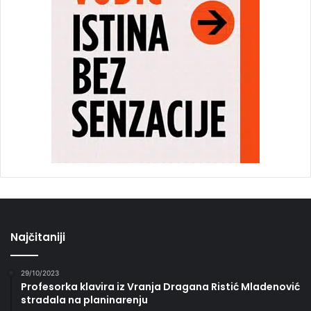
Najčitaniji
29/10/2023
Profesorka klavira iz Vranja Dragana Ristić Mladenović
stradala na planinarenju