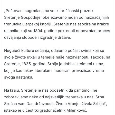
„Poštovani sugrađani, na veliki hrišćanski praznik,
Sretenje Gospodnje, obeležavamo jedan od najznačajnijih
trenutaka u srpskoj istoriji. Sretenje nas asocira na hrabre
ustanike koji su 1804. godine pokrenuli nepovratan proces
osvajanja slobode i izgradnje države.
Negujući kulturu sećanja, odajemo počast svima koji su
svoje živote utkali u temelje naše nezavisnosti. Takođe, na
Sretenje, 1835. godine, Srbija je dobila istoimeni ustav,
koji je kao takav, liberalan i moderan, prevazišao vreme
svoga nastanka.
Na kraju, Sretenje je naš podsetnik da pamtimo i ne
zaboravljamo neke od najsvetlijih trenutaka u nas, Srba.
Srećan vam Dan državnosti. Živelo Vranje, živela Srbija!“,
istakao je u čestitki gradonačelnik Milenković.