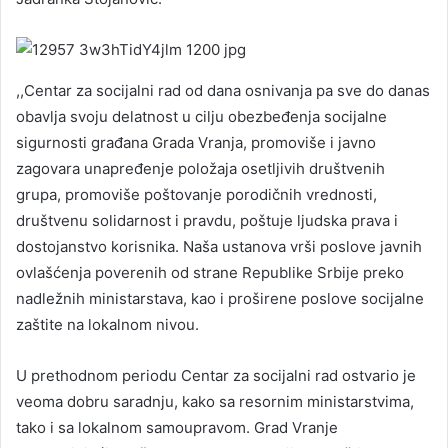
,,Centar za socijalni rad od dana osnivanja pa sve do danas
obavlja svoju delatnost u cilju obezbeđenja socijalne
sigurnosti građana Grada Vranja, promoviše i javno
zagovara unapređenje položaja osetljivih društvenih
grupa, promoviše poštovanje porodičnih vrednosti,
društvenu solidarnost i pravdu, poštuje ljudska prava i
dostojanstvo korisnika. Naša ustanova vrši poslove javnih
ovlašćenja poverenih od strane Republike Srbije preko
nadležnih ministarstava, kao i proširene poslove socijalne
zaštite na lokalnom nivou.
U prethodnom periodu Centar za socijalni rad ostvario je
veoma dobru saradnju, kako sa resornim ministarstvima,
tako i sa lokalnom samoupravom. Grad Vranje