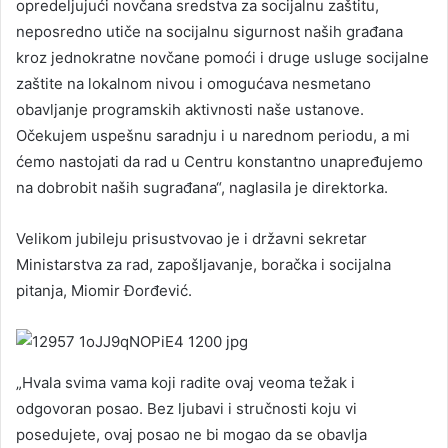
opredeljujući novčana sredstva za socijalnu zaštitu,
neposredno utiče na socijalnu sigurnost naših građana
kroz jednokratne novčane pomoći i druge usluge socijalne
zaštite na lokalnom nivou i omogućava nesmetano
obavljanje programskih aktivnosti naše ustanove.
Očekujem uspešnu saradnju i u narednom periodu, a mi
ćemo nastojati da rad u Centru konstantno unapređujemo
na dobrobit naših sugrađana“, naglasila je direktorka.
Velikom jubileju prisustvovao je i državni sekretar
Ministarstva za rad, zapošljavanje, boračka i socijalna
pitanja, Miomir Đorđević.
„Hvala svima vama koji radite ovaj veoma težak i
odgovoran posao. Bez ljubavi i stručnosti koju vi
posedujete, ovaj posao ne bi mogao da se obavlja