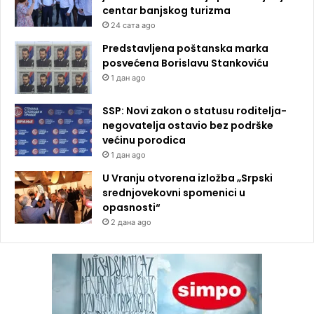
centar banjskog turizma
24 сата ago
Predstavljena poštanska marka
posvećena Borislavu Stankoviću
1 дан ago
SSP: Novi zakon o statusu roditelja-
negovatelja ostavio bez podrške
većinu porodica
1 дан ago
U Vranju otvorena izložba „Srpski
srednjovekovni spomenici u
opasnosti“
2 дана ago