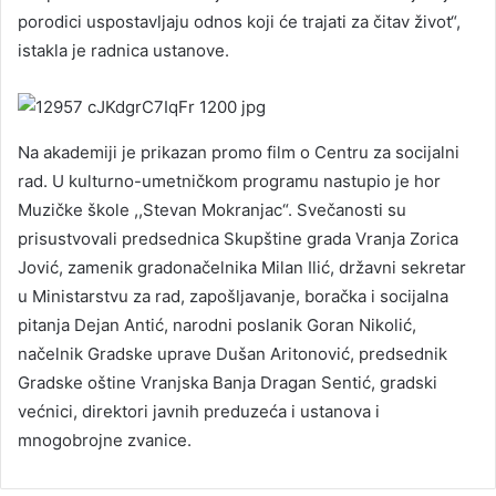
porodici uspostavljaju odnos koji će trajati za čitav život“,
istakla je radnica ustanove.
Na akademiji je prikazan promo film o Centru za socijalni
rad. U kulturno-umetničkom programu nastupio je hor
Muzičke škole ,,Stevan Mokranjac“. Svečanosti su
prisustvovali predsednica Skupštine grada Vranja Zorica
Jović, zamenik gradonačelnika Milan Ilić, državni sekretar
u Ministarstvu za rad, zapošljavanje, boračka i socijalna
pitanja Dejan Antić, narodni poslanik Goran Nikolić,
načelnik Gradske uprave Dušan Aritonović, predsednik
Gradske oštine Vranjska Banja Dragan Sentić, gradski
većnici, direktori javnih preduzeća i ustanova i
mnogobrojne zvanice.