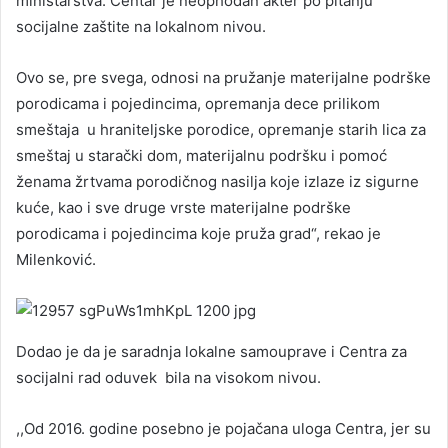
ministarstva. Centar je neophodan akter po pitanju
socijalne zaštite na lokalnom nivou.
Ovo se, pre svega, odnosi na pružanje materijalne podrške
porodicama i pojedincima, opremanja dece prilikom
smeštaja u hraniteljske porodice, opremanje starih lica za
smeštaj u starački dom, materijalnu podršku i pomoć
ženama žrtvama porodičnog nasilja koje izlaze iz sigurne
kuće, kao i sve druge vrste materijalne podrške
porodicama i pojedincima koje pruža grad“, rekao je
Milenković.
Dodao je da je saradnja lokalne samouprave i Centra za
socijalni rad oduvek bila na visokom nivou.
,,Od 2016. godine posebno je pojačana uloga Centra, jer su