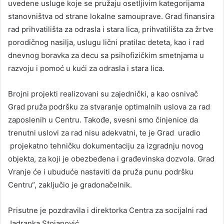
uvedene usluge koje se pružaju osetljivim kategorijama
stanovništva od strane lokalne samouprave. Grad finansira
rad prihvatilišta za odrasla i stara lica, prihvatilišta za žrtve
porodičnog nasilja, uslugu lični pratilac deteta, kao i rad
dnevnog boravka za decu sa psihofizičkim smetnjama u
razvoju i pomoć u kući za odrasla i stara lica.
Brojni projekti realizovani su zajednički, a kao osnivač
Grad pruža podršku za stvaranje optimalnih uslova za rad
zaposlenih u Centru. Takođe, svesni smo činjenice da
trenutni uslovi za rad nisu adekvatni, te je Grad uradio
projekatno tehničku dokumentaciju za izgradnju novog
objekta, za koji je obezbeđena i građevinska dozvola. Grad
Vranje će i ubuduće nastaviti da pruža punu podršku
Centru“, zaključio je gradonačelnik.
Prisutne je pozdravila i direktorka Centra za socijalni rad
Jadranka Stojanović.