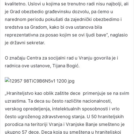
kvalitetno. Uslovi u kojima se trenutno radi nisu najbolji, ali
je Grad obezbedio građevinsku dozvolu, pa ćemo u
narednom periodu pokušati da zajednički obezbedimo i
sredstva sa Gradom, kako bi ova ustanova bila
reprezentativna za posao kojim se ovi ljudi bave“, naglasio
je državni sekretar.
O značaju Centra za socijalni rad u Vranju govorila je i
radnica ove ustanove, Tijana Bogić.
„Hraniteljstvo kao oblik zaštite dece primenjuje se na svim
uzrastima. Ta deca su često različite nacionalnosti,
verskog opredeljenja, intelektualnih sposobnosti i vrlo
često ugroženog zdravstvenog stanja. U 50 hraniteljskih
porodica na teritoriji Vranja i Vranjske Banje smešteno je
ukupno 57 dece. Deca koja su smeštena u hraniteljskoj