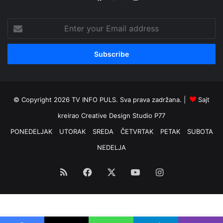
Enter
your
Email
address
© Copyright 2026 TV INFO PULS. Sva prava zadržana. |
Sajt
kreirao
Creative Design Studio P77
PONEDELJAK
UTORAK
SREDA
ČETVRTAK
PETAK
SUBOTA
NEDELJA
RSS
Facebook
X
YouTube
Instagram
Optimized by Seraphinite Accelerator