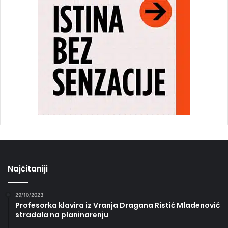
Najčitaniji
29/10/2023
Profesorka klavira iz Vranja Dragana Ristić Mladenović
stradala na planinarenju