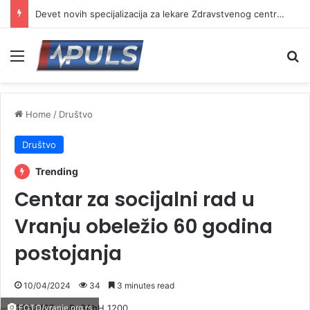
Devet novih specijalizacija za lekare Zdravstvenog centra Vranje
Menu
Se
Home
/
Društvo
Društvo
Trending
Centar za socijalni rad u
Vranju obeležio 60 godina
postojanja
10/04/2024
34
3 minutes read
FOTO/vranje.org.rs