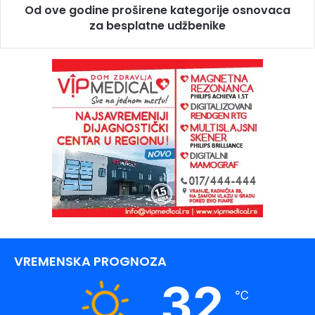
Od ove godine proširene kategorije osnovaca
za besplatne udžbenike
VREMENSKA PROGNOZA
32
℃