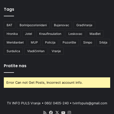
Tags
BAT
Borinipozorisnidani
Bujanovac
GradVranje
Hronika
Jotel
KnaufInsulation
Leskovac
MaxBet
Meridianbet
MUP
Policija
Pozorište
Simpo
Srbija
Surdulica
VladičinHan
Vranje
Pratite nas
Error Can not Get Posts, Incorrect account info.
TV INFO PULS Vranje • 060/ 0405-240 • tvinfopuls@gmail.com
RSS
Facebook
X
YouTube
Instagram