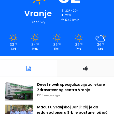
Vranje
33º - 20º
22%
5.47 km/h
Clear Sky
33
34
35
35
36
℃
℃
℃
℃
℃
Суб
Нед
Пон
Уто
Сре
Devet novih specijalizacija za lekare
Zdravstvenog centra Vranje
15 минута ago
Macut u Vranjskoj Banji: Cilj je da
jedan od bisera Srbije postane još jači