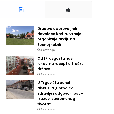
Društvo dobrovoljnih
davalaca krvi PU Vranje
organizuje akciju na
Besnoj kobili
4 сата ago
Od 17. avgusta novi
lekovi na recept o trošku
države
5 сати ago
U Trgovištu panel
diskusija „Porodica,
zdravlje i odgovornost –
izazovi savremenog
života“
5 сати ago