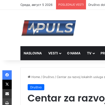
Cреда, август 5 2026
POSLEDNJE VESTI
Od 17. avgu
NASLOVNA
VESTI
O NAMA
TV
PR
Facebook
Home
/
Društvo
/
Centar za razvoj lokalnih usluga 
X
Društvo
Share via Email
Centar za razvo
Print