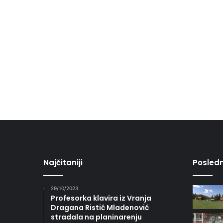
Najčitaniji
Posledn
29/10/2023
Profesorka klavira iz Vranja
Dragana Ristić Mladenović
stradala na planinarenju