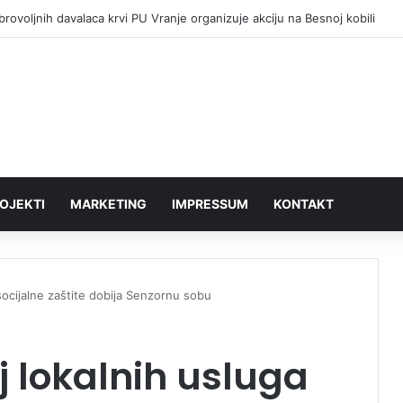
sta novi lekovi na recept o trošku države
OJEKTI
MARKETING
IMPRESSUM
KONTAKT
socijalne zaštite dobija Senzornu sobu
j lokalnih usluga