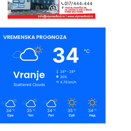
VREMENSKA PROGNOZA
34
℃
Vranje
34º - 24º
20%
4.76 km/h
Scattered Clouds
34
35
34
35
34
℃
℃
℃
℃
℃
Сре
Чет
Пет
Суб
Нед