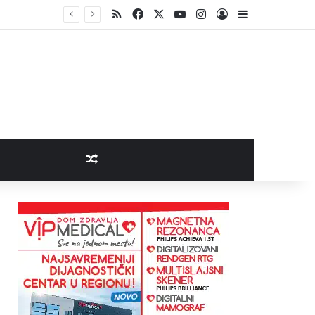
RSS
Facebook
X
YouTube
Instagram
Log In
Sidebar
Random Article