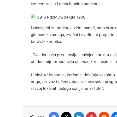
koncentraciju i emocionalnu stabilnost.
Nabavljeni su podloga, zidni paneli, senzorna 
gimnastika mozga, zvučni i svetlosni projektor,
boravak korinika.
„Ova donacija predstavlja značajan korak u da
od decenije predstavlja oslonac korisnicima i
U okviru Ustanove, korisnici dobijaju vaspitn
negu, prevoz i učestvuju u raznovrsnim program
razvoj lokalnih usluga socijalne zaštite”.
Facebook
X
LinkedIn
Pinterest
Redd
Share