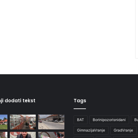
ji dodati tekst
Tags
BAT
Borinipozorisnidani
B
GimnazijaVranje
GradVranje