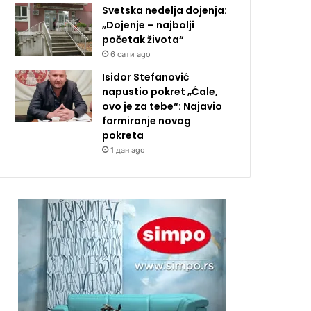
Svetska nedelja dojenja:
„Dojenje – najbolji
početak života“
6 сати ago
Isidor Stefanović
napustio pokret „Ćale,
ovo je za tebe“: Najavio
formiranje novog
pokreta
1 дан ago