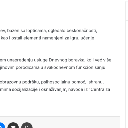
cev, bazen sa lopticama, ogledalo beskonačnosti,
 kao i ostali elementi namenjeni za igru, učenje i
ljem unapređenju usluge Dnevnog boravka, koji već više
 njihovim porodicama u svakodnevnom funkcionisanju.
o-obrazovnu podršku, psihosocijalnu pomoć, ishranu,
ima socijalizacije i osnaživanja“, navode iz “Centra za
it
Messenger
Share via Email
Print