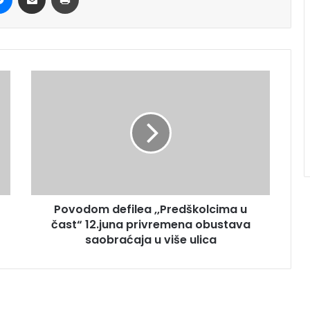
Povodom defilea ,,Predškolcima u
čast“ 12.juna privremena obustava
saobraćaja u više ulica