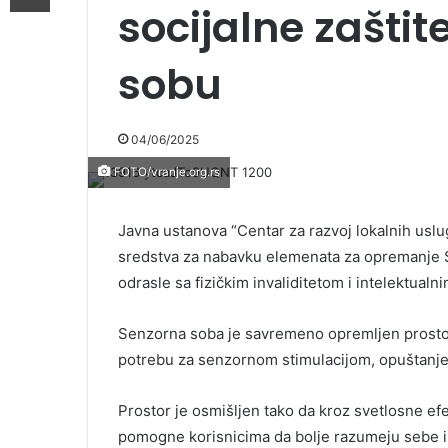
socijalne zašti
sobu
04/06/2025
FOTO/vranje.org.rs
Javna ustanova “Centar za razvoj lokalnih usluga
sredstva za nabavku elemenata za opremanje 
odrasle sa fizičkim invaliditetom i intelektual
Senzorna soba je savremeno opremljen prostor
potrebu za senzornom stimulacijom, opuštanjem
Prostor je osmišljen tako da kroz svetlosne efek
pomogne korisnicima da bolje razumeju sebe i 