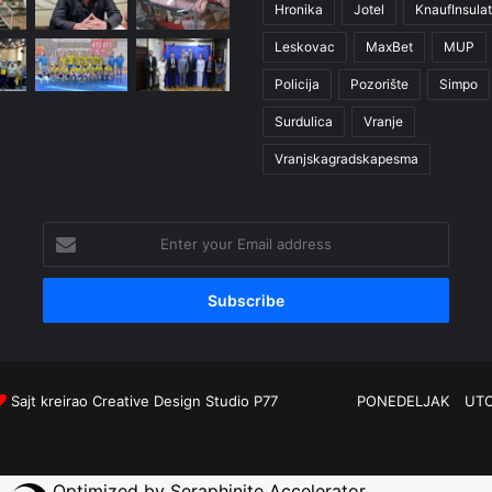
Hronika
Jotel
KnaufInsulat
Leskovac
MaxBet
MUP
Policija
Pozorište
Simpo
Surdulica
Vranje
Vranjskagradskapesma
Enter
your
Email
address
Sajt kreirao
Creative Design Studio P77
PONEDELJAK
UT
Optimized by Seraphinite Accelerator