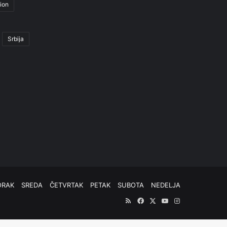
ion
Srbija
ORAK
SREDA
ČETVRTAK
PETAK
SUBOTA
NEDELJA
RSS
Facebook
X
YouTube
Instagram