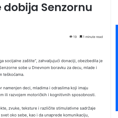
te dobija Senzornu
19
1 minute read
 socijalne zaštite”, zahvaljujući donaciji, obezbedila je
Senzorne sobe u Dnevnom boravku za decu, mlade i
nim teškoćama.
 namenjen deci, mladima i odraslima koji imaju
 ili razvojem motoričkih i kognitivnih sposobnosti.
te, zvuke, teksture i različite stimulativne sadržaje
svet oko sebe, kao i da unaprede komunikaciju,