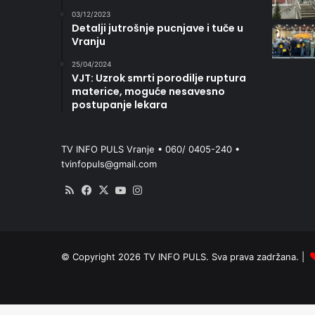
03/12/2023
Detalji jutrošnje pucnjave i tuče u
Vranju
25/04/2024
VJT: Uzrok smrti porodilje ruptura
materice, moguće nesavesno
postupanje lekara
TV INFO PULS Vranje • 060/ 0405-240 •
tvinfopuls@gmail.com
RSS
Facebook
X
YouTube
Instagram
© Copyright 2026 TV INFO PULS. Sva prava zadržana. |