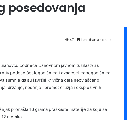
g posedovanja
47
Less than a minute
u Bujanovcu podneće Osnovnom javnom tužilaštvu u
protiv pedesetšestogodišnjeg i dvadesetjednogodišnjeg
a sumnje da su izvršili krivična dela neovlašćeno
ja, držanje, nošenje i promet oružja i eksplozivnih
išnjak pronašla 16 grama praškaste materije za koju se
i 12 metaka.