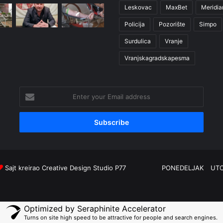
Leskovac
MaxBet
Meridia
Policija
Pozorište
Simpo
Surdulica
Vranje
Vranjskagradskapesma
Enter
your
Email
address
Sajt kreirao
Creative Design Studio P77
PONEDELJAK
UT
Optimized by Seraphinite Accelerator
Turns on site high speed to be attractive for people and search engines.