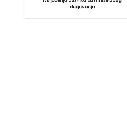
isključenja dužnika sa mreže zbog
dugovanja