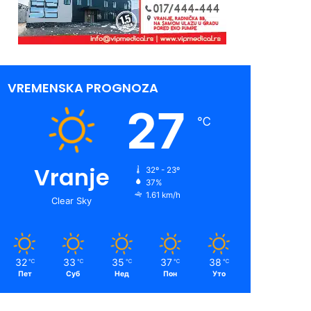
VREMENSKA PROGNOZA
27
℃
Vranje
32º - 23º
37%
1.61 km/h
Clear Sky
32
33
35
37
38
℃
℃
℃
℃
℃
Пет
Суб
Нед
Пон
Уто