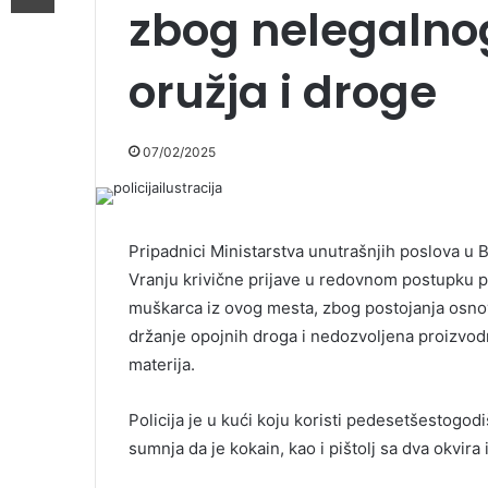
zbog nelegalno
oružja i droge
07/02/2025
Pripadnici Ministarstva unutrašnjih poslova 
Vranju krivične prijave u redovnom postupku 
muškarca iz ovog mesta, zbog postojanja osnov
držanje opojnih droga i nedozvoljena proizvodn
materija.
Policija je u kući koju koristi pedesetšestogod
sumnja da je kokain, kao i pištolj sa dva okvira 