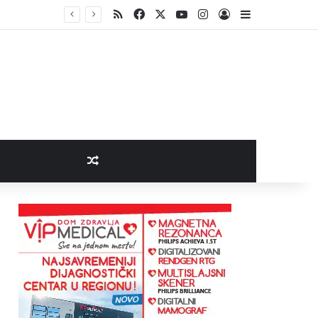
RSS
Facebook
X
YouTube
Instagram
Log In
Sidebar
Random Article