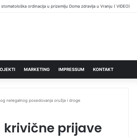
 stomatološka ordinacija u prizemlju Doma zdravlja u Vranju ( VIDEO)
OJEKTI
MARKETING
IMPRESSUM
KONTAKT
bog nelegalnog posedovanja oružja i droge
krivične prijave