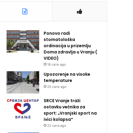
Ponovo radi
stomatološka
ordinacija u prizemlju
Doma zdravlja u Vranju (
VIDEO)
18 сати ago
Upozorenje na visoke
temperature
20 сати ago
SRCE Vranje traži
ostavku većnika za
sport: „Vranjski sport na
ivici kolapsa“
22 сата ago