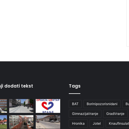
ji dodati tekst
Tags
BAT
Borinipozorisnidani
B
GimnazijaVranje
GradVranje
Hronika
Jotel
KnaufInsulat