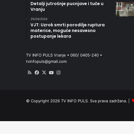
Detalji jutrošnje pucnjave i tuče u
Vranju
25/04/2024
VJT: Uzrok smrti porodilje ruptura
materice, moguće nesavesno
postupanje lekara
TV INFO PULS Vranje • 060/ 0405-240 •
tvinfopuls@gmail.com
RSS
Facebook
X
YouTube
Instagram
© Copyright 2026 TV INFO PULS. Sva prava zadržana. |