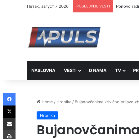
Петак, август 7 2026
POSLEDNJE VESTI
Ponovo radi
NASLOVNA
VESTI
O NAMA
TV
PR
Facebook
Home
/
Hronika
/
Bujanovčanima krivične prijave z
X
Hronika
Share via Email
Bujanovčanima 
Print