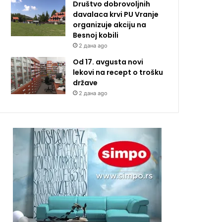
Društvo dobrovoljnih
davalaca krvi PU Vranje
organizuje akciju na
Besnoj kobili
2 дана ago
Od 17. avgusta novi
lekovi na recept o trošku
države
2 дана ago