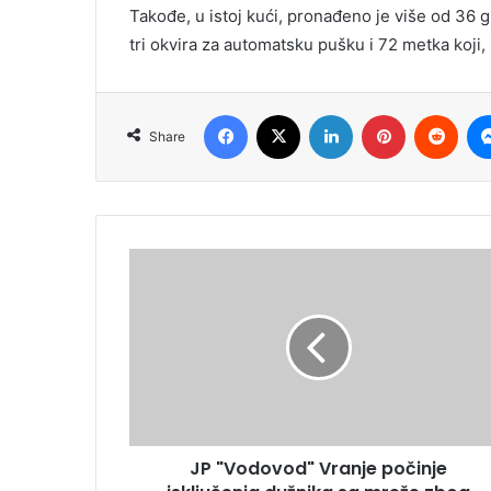
Takođe, u istoj kući, pronađeno je više od 36 
tri okvira za automatsku pušku i 72 metka koji
Facebook
X
LinkedIn
Pinterest
Redd
Share
JP "Vodovod" Vranje počinje