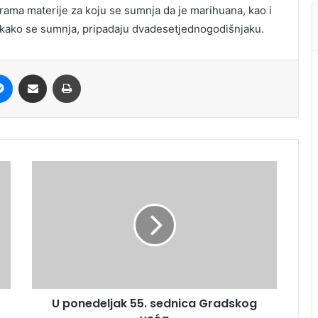
grama materije za koju se sumnja da je marihuana, kao i
, kako se sumnja, pripadaju dvadesetjednogodišnjaku.
it
Messenger
Share via Email
Print
U ponedeljak 55. sednica Gradskog