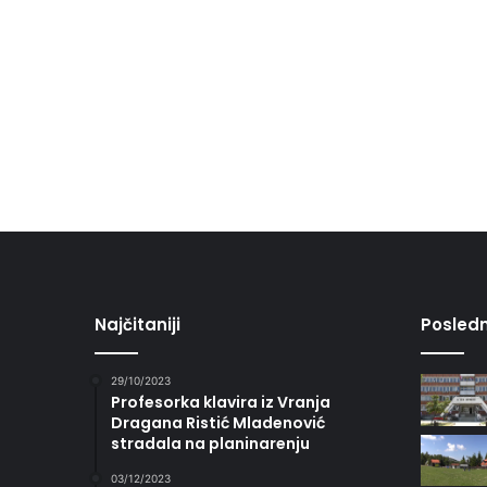
Najčitaniji
Posledn
29/10/2023
Profesorka klavira iz Vranja
Dragana Ristić Mladenović
stradala na planinarenju
03/12/2023