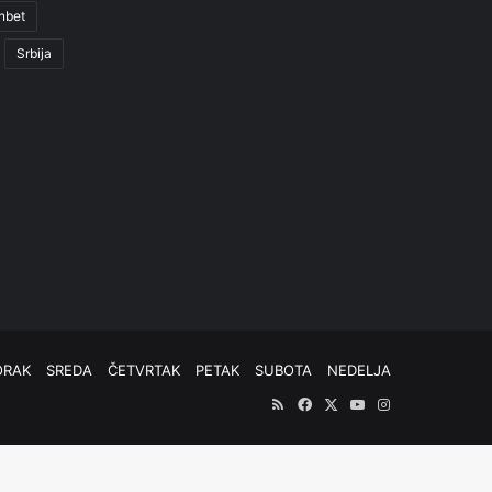
nbet
Srbija
ORAK
SREDA
ČETVRTAK
PETAK
SUBOTA
NEDELJA
RSS
Facebook
X
YouTube
Instagram