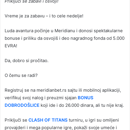
Priključi se zabavi i osvoji!
Vreme je za zabavu – i to cele nedelje!
Luda avantura počinje u Meridianu i donosi spektakularne
bonuse i priliku da osvojiš i deo nagradnog fonda od 5.000
EVRA!
Da, dobro si pročitao.
O čemu se radi?
Registruj se na meridianbet.rs sajtu ili mobilnoj aplikaciji,
verifikuj svoj nalog i preuzmi sjajan
BONUS
DOBRODOŠLICE
koji ide i do 26.000 dinara, ali tu nije kraj.
Priključi se
CLASH OF TITANS
turniru, u igri su omiljeni
provajderi i mega popularne igre, pokaži svoje umeće i