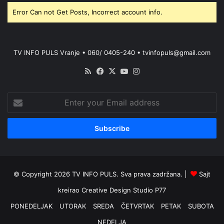
Error Can not Get Posts, Incorrect account info.
TV INFO PULS Vranje • 060/ 0405-240 • tvinfopuls@gmail.com
RSS
Facebook
X
YouTube
Instagram
Enter
your
Email
address
© Copyright 2026 TV INFO PULS. Sva prava zadržana. |
Sajt
kreirao
Creative Design Studio P77
PONEDELJAK
UTORAK
SREDA
ČETVRTAK
PETAK
SUBOTA
NEDELJA