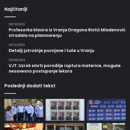
Najčitaniji
29/10/2023
Profesorka klavira iz Vranja Dragana Ristić Mladenović
stradala na planinarenju
03/12/2023
Detalji jutrošnje pucnjave i tuče u Vranju
25/04/2024
VJT: Uzrok smrti porodilje ruptura materice, moguće
nesavesno postupanje lekara
Poslednji dodati tekst