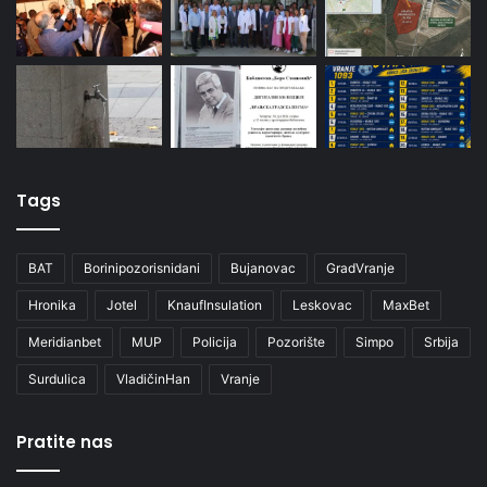
Tags
BAT
Borinipozorisnidani
Bujanovac
GradVranje
Hronika
Jotel
KnaufInsulation
Leskovac
MaxBet
Meridianbet
MUP
Policija
Pozorište
Simpo
Srbija
Surdulica
VladičinHan
Vranje
Pratite nas