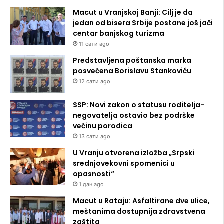
Macut u Vranjskoj Banji: Cilj je da
jedan od bisera Srbije postane još jači
centar banjskog turizma
11 сати ago
Predstavljena poštanska marka
posvećena Borislavu Stankoviću
12 сати ago
SSP: Novi zakon o statusu roditelja-
negovatelja ostavio bez podrške
većinu porodica
13 сати ago
U Vranju otvorena izložba „Srpski
srednjovekovni spomenici u
opasnosti“
1 дан ago
Macut u Rataju: Asfaltirane dve ulice,
meštanima dostupnija zdravstvena
zaštita