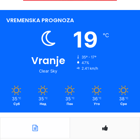
VREMENSKA PROGNOZA
19
℃
Vranje
35º - 17º
47%
2.41 km/h
Clear Sky
35
35
35
36
38
℃
℃
℃
℃
℃
Суб
Нед
Пон
Уто
Сре