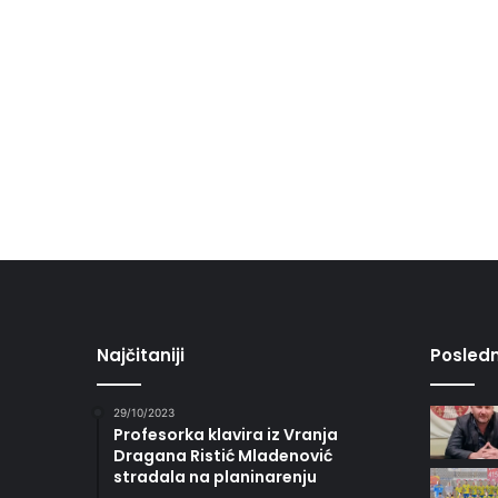
Najčitaniji
Posledn
29/10/2023
Profesorka klavira iz Vranja
Dragana Ristić Mladenović
stradala na planinarenju