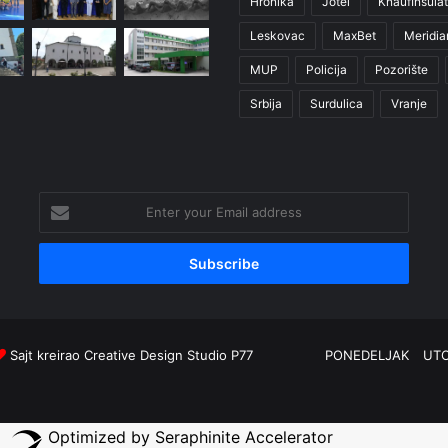
Hronika
Jotel
KnaufInsulat
Leskovac
MaxBet
Meridia
MUP
Policija
Pozorište
Srbija
Surdulica
Vranje
Enter
your
Email
address
Sajt kreirao
Creative Design Studio P77
PONEDELJAK
UT
Optimized by Seraphinite Accelerator