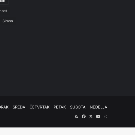
ion
nbet
Simpo
ORAK
SREDA
ČETVRTAK
PETAK
SUBOTA
NEDELJA
RSS
Facebook
X
YouTube
Instagram