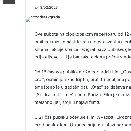
13/02/2026
Ove subote na bioskopskom repertoaru od 12 ča
omiljeni miš i mačak kreću u novu avanturu p
smeha i akcije koji će razigrati srca publike, 
prijateljstvo – ili je bar tako dok ne počne sledeć
Od 18 časova publika može pogledati film ,,Otac 
brat“, osmišljen kao triptih, prati tri udaljena 
smešteno je u sadašnjost. ,,Otac“ se dešava na
,,Sestra brat“ smešteno u Parizu. Film je naniza
melanholije“, stoji u najavi filma.
U 21 čas publiku očekuje film ,,Svadba“. ,,Pozn
pred bankrotom. U kancelariju mu ulazi porodi