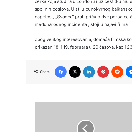
ćerka koja studira u Londonu i uz čestitku mu s
spoljnih poslova. U stilu punokvrnog balkansko
napetost, „Svadba“ prati priču o dve porodice č
međunarodnog incidenta“, stoji u najavi filma.
Zbog velikog interesovanja, domaća filmska kom
prikazan 18. i 19. februara u 20 časova, kao i 23
Facebook
X
LinkedIn
Pinterest
Redd
Share