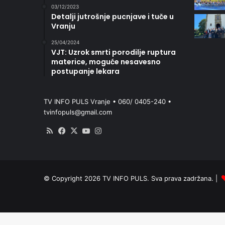
03/12/2023
Detalji jutrošnje pucnjave i tuče u
Vranju
25/04/2024
VJT: Uzrok smrti porodilje ruptura
materice, moguće nesavesno
postupanje lekara
TV INFO PULS Vranje • 060/ 0405-240 •
tvinfopuls@gmail.com
RSS
Facebook
X
YouTube
Instagram
© Copyright 2026 TV INFO PULS. Sva prava zadržana. |