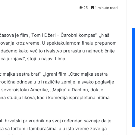
25
1 minute read
sova je film ,,Tom i Džeri – Čarobni kompas“. ,,Naš
utovanja kroz vreme. U spektakularnom finalu prepunom
gledaćemo kako večito rivalstvo prerasta u najneobičnije
a jurnjava“, stoji u najavi filma.
majka sestra brat“. ,,Igrani film ,,Otac majka sestra
porodična odnosa u tri različite zemlje, a svako poglavlje
 severoistoku Amerike, ,,Majka“ u Dablinu, dok je
na studija likova, kao i komedija isprepletana nitima
ati hrvatski privrednik na svoj rođendan saznaje da je
ca sa tortom i tamburašima, a u isto vreme zove ga