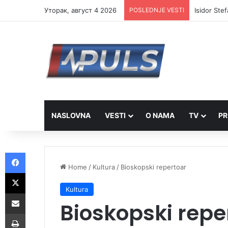
Уторак, август 4 2026
POSLEDNJE VESTI
Isidor Ste
NASLOVNA
VESTI
O NAMA
TV
PR
Facebook
Home
/
Kultura
/
Bioskopski repertoar
X
Kultura
Share via Email
Bioskopski repe
Print