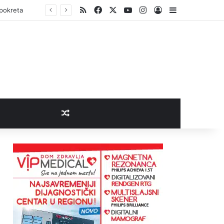
RSS
Facebook
X
YouTube
Instagram
Log In
Sidebar
 pokreta
Random Article