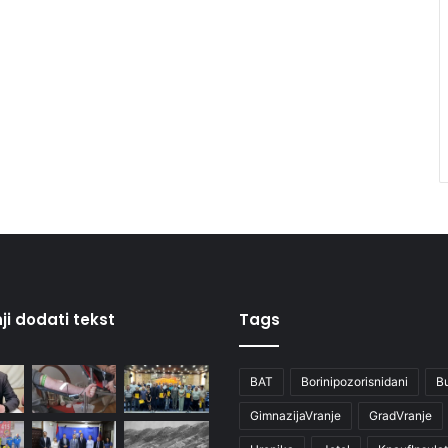
ji dodati tekst
Tags
BAT
Borinipozorisnidani
B
GimnazijaVranje
GradVranje