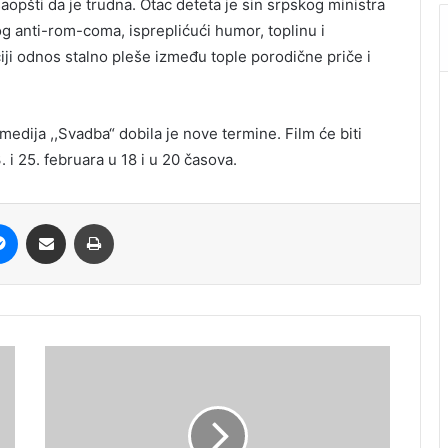
aopšti da je trudna. Otac deteta je sin srpskog ministra
g anti-rom-coma, ispreplićući humor, toplinu i
iji odnos stalno pleše između tople porodične priče i
edija ,,Svadba“ dobila je nove termine. Film će biti
. i 25. februara u 18 i u 20 časova.
it
Messenger
Share via Email
Print