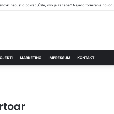
fanović napustio pokret „Ćale, ovo je za tebe“: Najavio formiranje novog
OJEKTI
MARKETING
IMPRESSUM
KONTAKT
rtoar