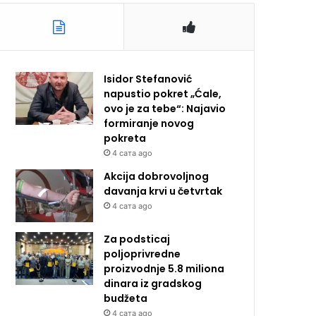
Isidor Stefanović
napustio pokret „Ćale,
ovo je za tebe“: Najavio
formiranje novog
pokreta
4 сата ago
Akcija dobrovoljnog
davanja krvi u četvrtak
4 сата ago
Za podsticaj
poljoprivredne
proizvodnje 5.8 miliona
dinara iz gradskog
budžeta
4 сата ago