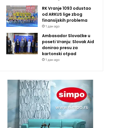
RK Vranje 1093 odustao
od ARKUS lige zbog
finansijskih problema
1 дан ago
Ambasador Slovačke u
poseti Vranju: Slovak Aid
donirao presu za
kartonski otpad
1 дан ago