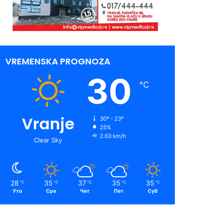
VREMENSKA PROGNOZA
30
℃
Vranje
30º - 23º
25%
2.63 km/h
Clear Sky
28
35
37
35
35
℃
℃
℃
℃
℃
Уто
Сре
Чет
Пет
Суб