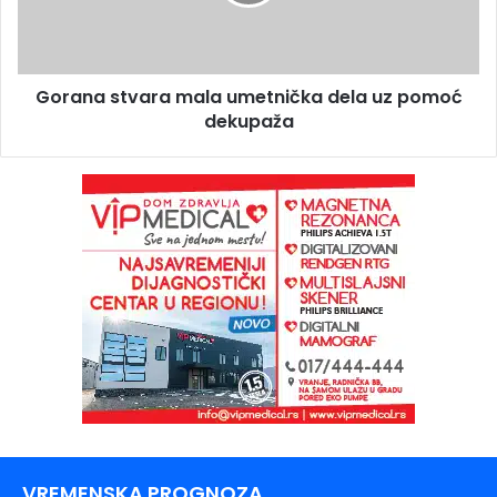
Gorana stvara mala umetnička dela uz pomoć
dekupaža
VREMENSKA PROGNOZA