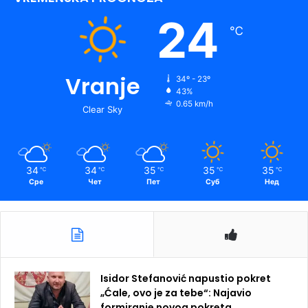
24
℃
Vranje
34º - 23º
43%
0.65 km/h
Clear Sky
34
34
35
35
35
℃
℃
℃
℃
℃
Сре
Чет
Пет
Суб
Нед
Isidor Stefanović napustio pokret
„Ćale, ovo je za tebe“: Najavio
formiranje novog pokreta