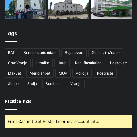
Tags
BAT
Borinipozorisnidani
Bujanovac
GimnazijaVranje
GradVranje
Hronika
Jotel
KnaufInsulation
Leskovac
MaxBet
Meridianbet
MUP
Policija
Pozorište
Simpo
Srbija
Surdulica
Vranje
Pratite nas
Error Can not Get Posts, Incorrect account info.