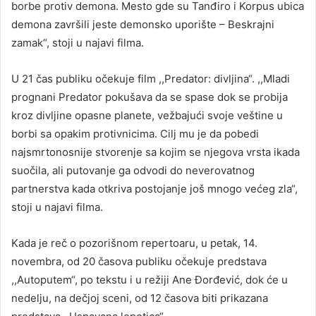
borbe protiv demona. Mesto gde su Tanđiro i Korpus ubica
demona završili jeste demonsko uporište – Beskrajni
zamak“, stoji u najavi filma.
U 21 čas publiku očekuje film ,,Predator: divljina“. ,,Mladi
prognani Predator pokušava da se spase dok se probija
kroz divljine opasne planete, vežbajući svoje veštine u
borbi sa opakim protivnicima. Cilj mu je da pobedi
najsmrtonosnije stvorenje sa kojim se njegova vrsta ikada
suočila, ali putovanje ga odvodi do neverovatnog
partnerstva kada otkriva postojanje još mnogo većeg zla“,
stoji u najavi filma.
Kada je reč o pozorišnom repertoaru, u petak, 14.
novembra, od 20 časova publiku očekuje predstava
,,Autoputem“, po tekstu i u režiji Ane Đorđević, dok će u
nedelju, na dečjoj sceni, od 12 časova biti prikazana