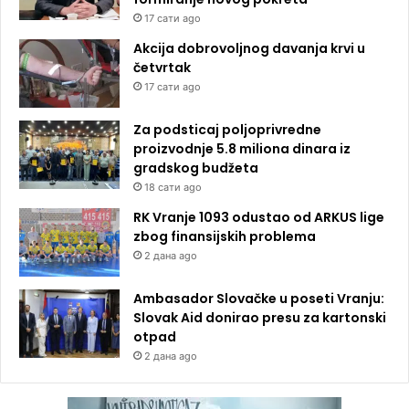
17 сати ago
Akcija dobrovoljnog davanja krvi u
četvrtak
17 сати ago
Za podsticaj poljoprivredne
proizvodnje 5.8 miliona dinara iz
gradskog budžeta
18 сати ago
RK Vranje 1093 odustao od ARKUS lige
zbog finansijskih problema
2 дана ago
Ambasador Slovačke u poseti Vranju:
Slovak Aid donirao presu za kartonski
otpad
2 дана ago