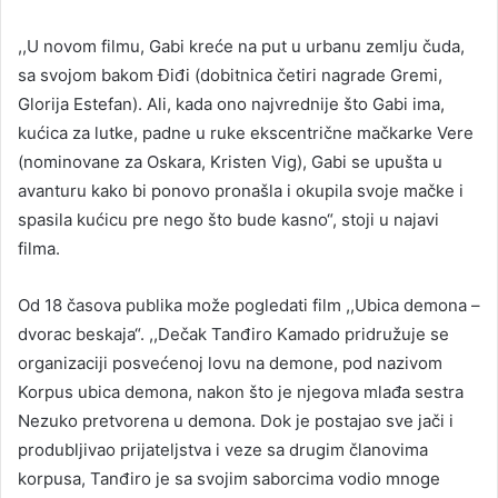
,,U novom filmu, Gabi kreće na put u urbanu zemlju čuda,
sa svojom bakom Điđi (dobitnica četiri nagrade Gremi,
Glorija Estefan). Ali, kada ono najvrednije što Gabi ima,
kućica za lutke, padne u ruke ekscentrične mačkarke Vere
(nominovane za Oskara, Kristen Vig), Gabi se upušta u
avanturu kako bi ponovo pronašla i okupila svoje mačke i
spasila kućicu pre nego što bude kasno“, stoji u najavi
filma.
Od 18 časova publika može pogledati film ,,Ubica demona –
dvorac beskaja“. ,,Dečak Tanđiro Kamado pridružuje se
organizaciji posvećenoj lovu na demone, pod nazivom
Korpus ubica demona, nakon što je njegova mlađa sestra
Nezuko pretvorena u demona. Dok je postajao sve jači i
produbljivao prijateljstva i veze sa drugim članovima
korpusa, Tanđiro je sa svojim saborcima vodio mnoge