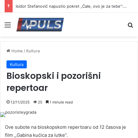
Akcija dobrovoljnog davanja krvi u četvrtak
Menu
Se
Home
/
Kultura
Kultura
Bioskopski i pozorišni
repertoar
12/11/2025
25
1 minute read
Ove subote na bioskopskom repertoaru od 12 časova je
film ,,Gabina kućica za lutke“.