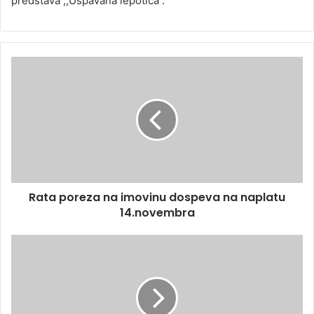
predstava ,,Uspavana lepotica“.
Rata poreza na imovinu dospeva na naplatu
14.novembra