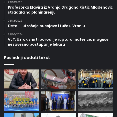
29/10/2023
Profesorka klavira iz Vranja Dragana Ristić Mladenović
stradala na planinarenju
03/12/2023
Detalji jutrošnje pucnjave i tuče u Vranju
25/04/2024
VJT: Uzrok smrti porodilje ruptura materice, moguće
nesavesno postupanje lekara
Poslednji dodati tekst