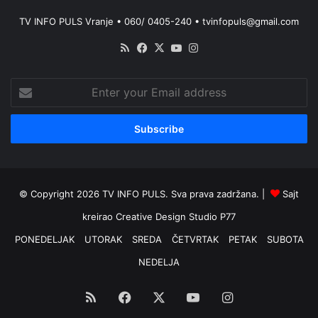
TV INFO PULS Vranje • 060/ 0405-240 • tvinfopuls@gmail.com
RSS
Facebook
X
YouTube
Instagram
Enter
your
Email
address
© Copyright 2026 TV INFO PULS. Sva prava zadržana. |
Sajt
kreirao
Creative Design Studio P77
PONEDELJAK
UTORAK
SREDA
ČETVRTAK
PETAK
SUBOTA
NEDELJA
RSS
Facebook
X
YouTube
Instagram