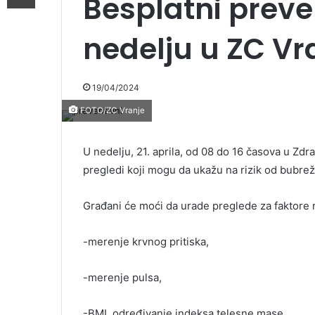
Besplatni preve
nedelju u ZC Vr
19/04/2024
FOTO/ZC Vranje
U nedelju, 21. aprila, od 08 do 16 časova u Zd
pregledi koji mogu da ukažu na rizik od bubrežn
Građani će moći da urade preglede za faktore 
-merenje krvnog pritiska,
-merenje pulsa,
-BMI, određivanje indeksa telesne mase