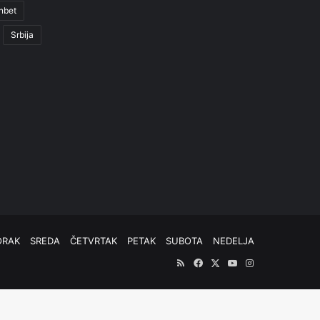
nbet
Srbija
ORAK
SREDA
ČETVRTAK
PETAK
SUBOTA
NEDELJA
RSS
Facebook
X
YouTube
Instagram