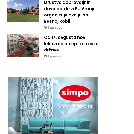
Društvo dobrovoljnih
davalaca krvi PU Vranje
organizuje akciju na
Besnoj kobili
1 дан ago
Od 17. avgusta novi
lekovi na recept o trošku
države
1 дан ago