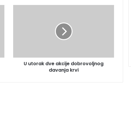
U utorak dve akcije dobrovoljnog
davanja krvi