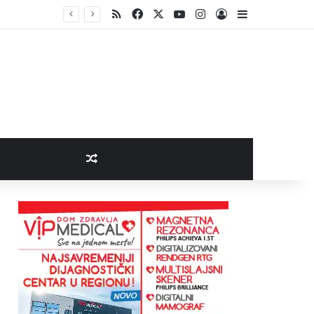
RSS
Facebook
X
YouTube
Instagram
Log In
Sidebar
Random Article