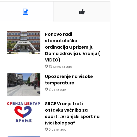
Ponovo radi
stomatološka
ordinacija u prizemlju
Doma zdravlja u Vranju (
VIDEO)
15 минута ago
Upozorenje na visoke
temperature
2 сата ago
SRCE Vranje traži
ostavku većnika za
sport: „Vranjski sport na
ivici kolapsa“
5 сати ago