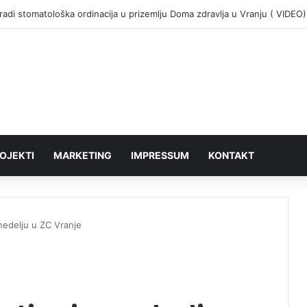
adi stomatološka ordinacija u prizemlju Doma zdravlja u Vranju ( VIDEO)
OJEKTI
MARKETING
IMPRESSUM
KONTAKT
 nedelju u ZC Vranje