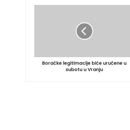
Boračke legitimacije biće uručene u
subotu u Vranju