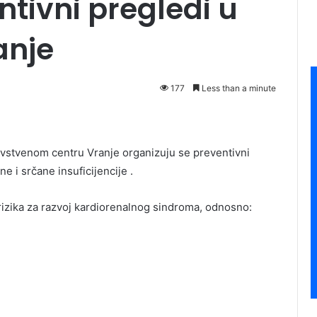
ntivni pregledi u
anje
177
Less than a minute
ravstvenom centru Vranje organizuju se preventivni
e i srčane insuficijencije .
rizika za razvoj kardiorenalnog sindroma, odnosno: