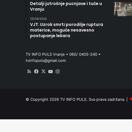
Detalji jutrošnje pucnjave i tuče u
Vranju
25/04/2024
VJT: Uzrok smrti porodilje ruptura
materice, moguće nesavesno
postupanje lekara
TV INFO PULS Vranje • 060/ 0405-240 •
tvinfopuls@gmail.com
RSS
Facebook
X
YouTube
Instagram
© Copyright 2026 TV INFO PULS. Sva prava zadržana. |