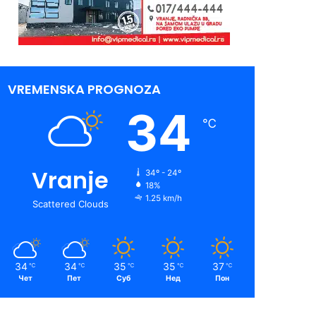
VREMENSKA PROGNOZA
34
℃
Vranje
34º - 24º
18%
1.25 km/h
Scattered Clouds
34
34
35
35
37
℃
℃
℃
℃
℃
Чет
Пет
Суб
Нед
Пон