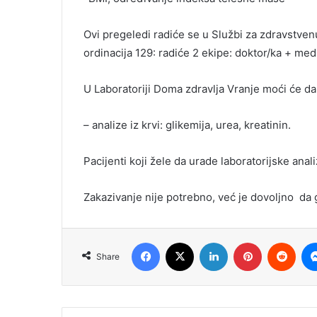
Ovi pregeledi radiće se u Službi za zdravstven
ordinacija 129: radiće 2 ekipe: doktor/ka + med
U Laboratoriji Doma zdravlja Vranje moći će da
– analize iz krvi: glikemija, urea, kreatinin.
Pacijenti koji žele da urade laboratorijske ana
Zakazivanje nije potrebno, već je dovoljno da 
Facebook
X
LinkedIn
Pinterest
Redd
Share