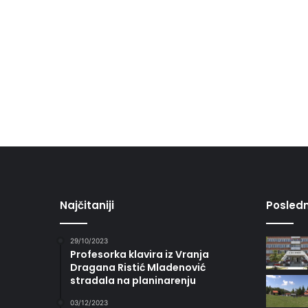
Najčitaniji
Posledn
29/10/2023
Profesorka klavira iz Vranja
Dragana Ristić Mladenović
stradala na planinarenju
03/12/2023