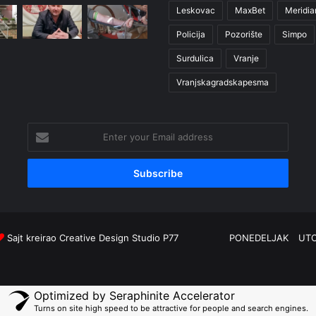
Leskovac
MaxBet
Meridia
Policija
Pozorište
Simpo
Surdulica
Vranje
Vranjskagradskapesma
Enter
your
Email
address
Sajt kreirao
Creative Design Studio P77
PONEDELJAK
UT
Optimized by Seraphinite Accelerator
Turns on site high speed to be attractive for people and search engines.