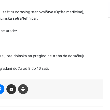
u zaštitu odraslog stanovništva (Opšta medicina),
icinska setra/tehničar.
 se urade:
lize, pre dolaska na pregled ne treba da doručkuju!
građani dođu od 8 do 16 sati.
it
Messenger
Share via Email
Print