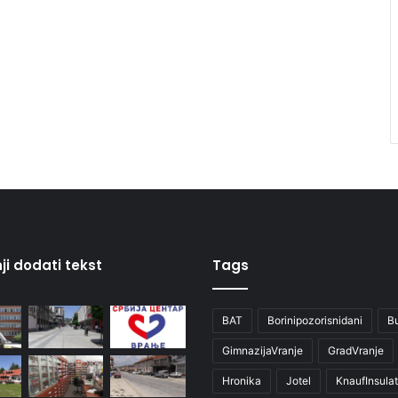
ji dodati tekst
Tags
BAT
Borinipozorisnidani
B
GimnazijaVranje
GradVranje
Hronika
Jotel
KnaufInsulat