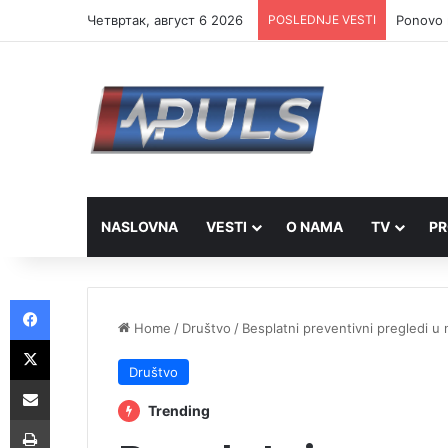
Четвртак, август 6 2026
POSLEDNJE VESTI
Ponovo r
NASLOVNA
VESTI
O NAMA
TV
PR
Facebook
Home
/
Društvo
/
Besplatni preventivni pregledi u
X
Društvo
Share via Email
Trending
Print