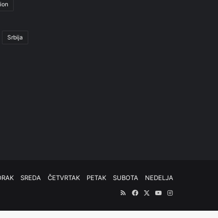
ion
Srbija
ORAK
SREDA
ČETVRTAK
PETAK
SUBOTA
NEDELJA
RSS
Facebook
X
YouTube
Instagram