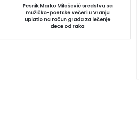
Pesnik Marko Milošević sredstva sa
mužičko-poetske večeri u Vranju
uplatio na račun grada za lečenje
dece od raka