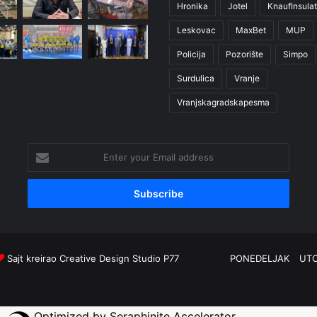
Hronika
Jotel
KnaufInsulat
Leskovac
MaxBet
MUP
Policija
Pozorište
Simpo
Surdulica
Vranje
Vranjskagradskapesma
Enter
your
Email
address
Sajt kreirao
Creative Design Studio P77
PONEDELJAK
UT
Optimized by Seraphinite Accelerator