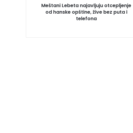
Meštani Lebeta najavljuju otcepljenje
od hanske opštine, žive bez puta i
telefona