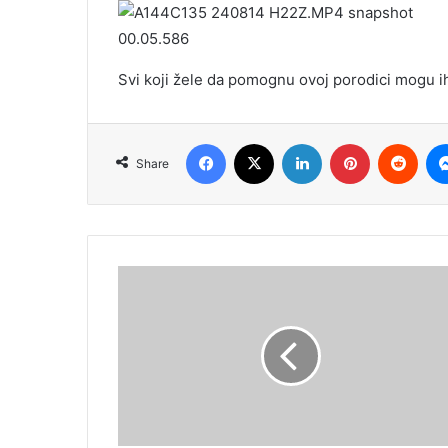
Svi koji žele da pomognu ovoj porodici mogu ih
Facebook
X
LinkedIn
Pinterest
Redd
Share