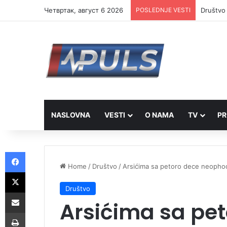
Четвртак, август 6 2026
POSLEDNJE VESTI
Društvo 
NASLOVNA
VESTI
O NAMA
TV
PR
Facebook
Home
/
Društvo
/
Arsićima sa petoro dece neoph
X
Društvo
Share via Email
Arsićima sa pet
Print