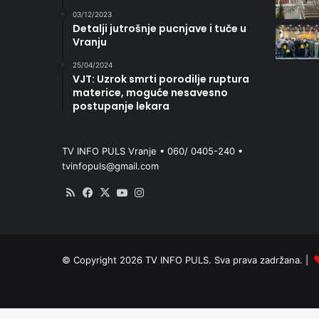
03/12/2023
Detalji jutrošnje pucnjave i tuče u
Vranju
25/04/2024
VJT: Uzrok smrti porodilje ruptura
materice, moguće nesavesno
postupanje lekara
TV INFO PULS Vranje • 060/ 0405-240 •
tvinfopuls@gmail.com
RSS
Facebook
X
YouTube
Instagram
© Copyright 2026 TV INFO PULS. Sva prava zadržana. |