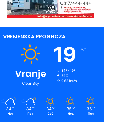
VREMENSKA PROGNOZA
19
℃
Vranje
34º - 19º
59%
0.68 km/h
Clear Sky
34
34
34
35
36
℃
℃
℃
℃
℃
Чет
Пет
Суб
Нед
Пон