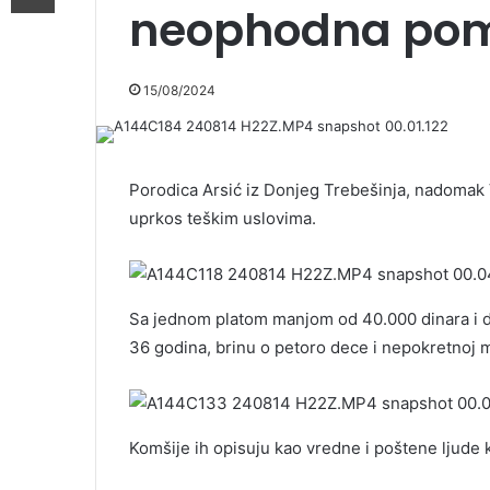
neophodna po
15/08/2024
Porodica Arsić iz Donjeg Trebešinja, nadomak 
uprkos teškim uslovima.
Sa jednom platom manjom od 40.000 dinara i d
36 godina, brinu o petoro dece i nepokretnoj ma
Komšije ih opisuju kao vredne i poštene ljude 