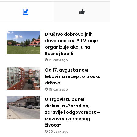
Društvo dobrovoljnih
davalaca krvi PU Vranje
organizuje akciju na
Besnoj kobili
19 сати ago
Od 17. avgusta novi
lekovi na recept o trošku
države
19 сати ago
U Trgovištu panel
diskusija „Porodica,
zdravlje i odgovornost –
izazovi savremenog
života“
20 сати ago