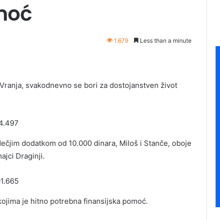
moć
1.679
Less than a minute
Vranja, svakodnevno se bori za dostojanstven život
ečjim dodatkom od 10.000 dinara, Miloš i Stanče, oboje
jci Draginji.
kojima je hitno potrebna finansijska pomoć.