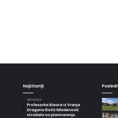
Najčitaniji
Posledn
29/10/2023
Profesorka klavira iz Vranja
Dragana Ristić Mladenović
stradala na planinarenju