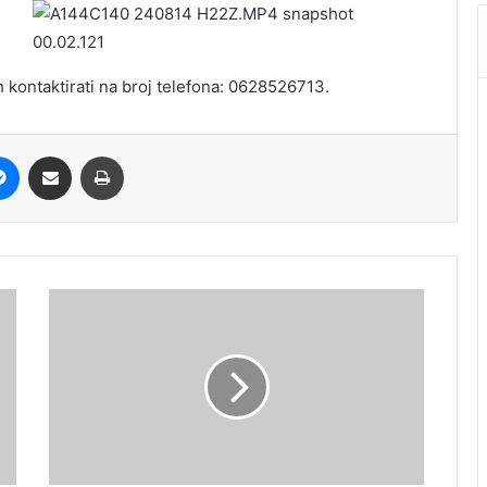
 kontaktirati na broj telefona: 0628526713.
it
Messenger
Share via Email
Print