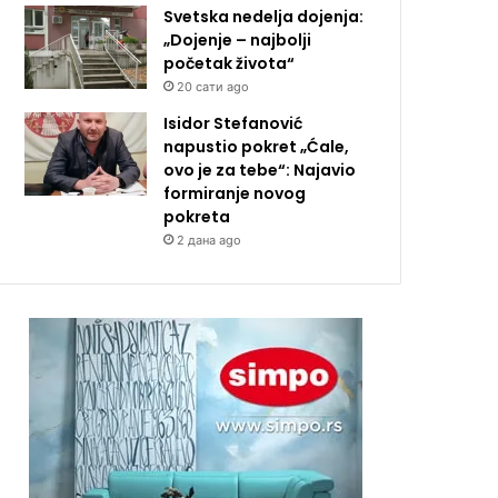
Svetska nedelja dojenja:
„Dojenje – najbolji
početak života“
20 сати ago
Isidor Stefanović
napustio pokret „Ćale,
ovo je za tebe“: Najavio
formiranje novog
pokreta
2 дана ago