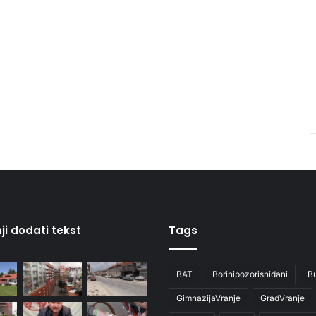
ji dodati tekst
Tags
BAT
Borinipozorisnidani
B
GimnazijaVranje
GradVranje