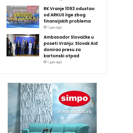
RK Vranje 1093 odustao
od ARKUS lige zbog
finansijskih problema
1 дан ago
Ambasador Slovačke u
poseti Vranju: Slovak Aid
donirao presu za
kartonski otpad
1 дан ago