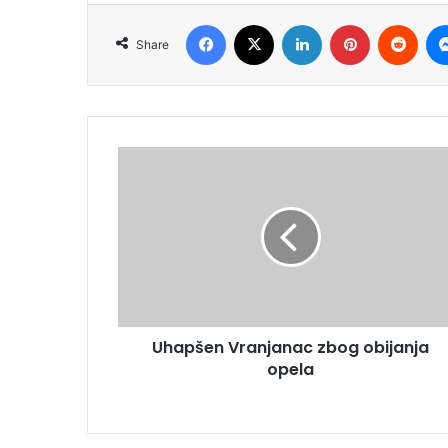
Facebook
X
LinkedIn
Pinterest
Redd
Share
Uhapšen Vranjanac zbog obijanja
opela