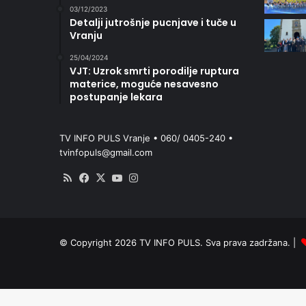
03/12/2023
Detalji jutrošnje pucnjave i tuče u
Vranju
25/04/2024
VJT: Uzrok smrti porodilje ruptura
materice, moguće nesavesno
postupanje lekara
TV INFO PULS Vranje • 060/ 0405-240 •
tvinfopuls@gmail.com
RSS
Facebook
X
YouTube
Instagram
© Copyright 2026 TV INFO PULS. Sva prava zadržana. |