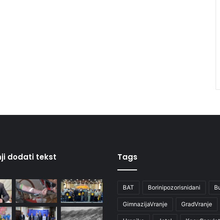
ji dodati tekst
Tags
BAT
Borinipozorisnidani
B
GimnazijaVranje
GradVranje