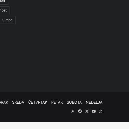
ion
nbet
Simpo
ORAK
SREDA
ČETVRTAK
PETAK
SUBOTA
NEDELJA
RSS
Facebook
X
YouTube
Instagram