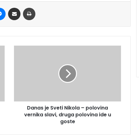
it
Messenger
Share via Email
Print
Danas je Sveti Nikola – polovina
vernika slavi, druga polovina ide u
goste