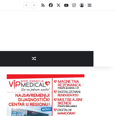
RSS
Facebook
X
YouTube
Instagram
Log In
Sidebar
Random Article