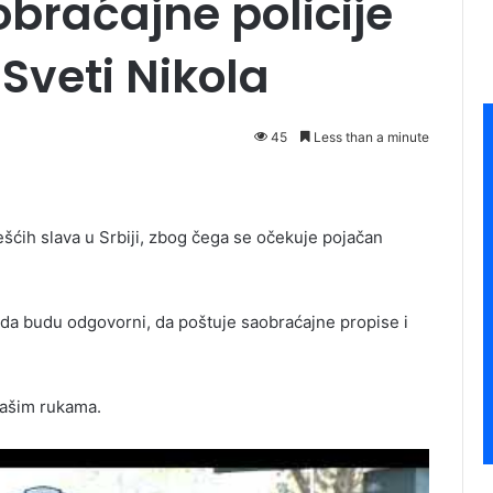
braćajne policije
Sveti Nikola
45
Less than a minute
ešćih slava u Srbiji, zbog čega se očekuje pojačan
 da budu odgovorni, da poštuje saobraćajne propise i
Vašim rukama.