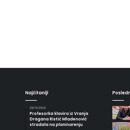
Najčitaniji
Posledn
29/10/2023
Profesorka klavira iz Vranja
Dragana Ristić Mladenović
stradala na planinarenju