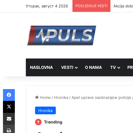
Уторак, август 4 2026
POSLEDNJE VESTI
Akcija dob
NASLOVNA
VESTI
O NAMA
TV
PR
Facebook
Home
/
Hronika
/
Apel uprave saobraćajne policije
X
Hronika
Share via Email
Trending
Print