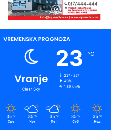
VREMENSKA PROGNOZA
23
℃
Vranje
23º - 23º
40%
1.89 km/h
Clear Sky
35
35
35
35
35
℃
℃
℃
℃
℃
Сре
Чет
Пет
Суб
Нед