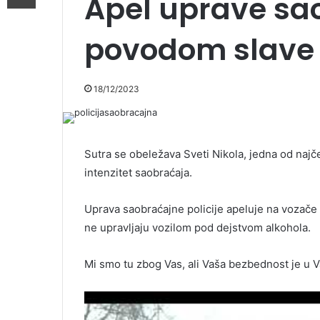
Apel uprave sao
povodom slave 
18/12/2023
Sutra se obeležava Sveti Nikola, jedna od najč
intenzitet saobraćaja.
Uprava saobraćajne policije apeluje na vozače
ne upravljaju vozilom pod dejstvom alkohola.
Mi smo tu zbog Vas, ali Vaša bezbednost je u 