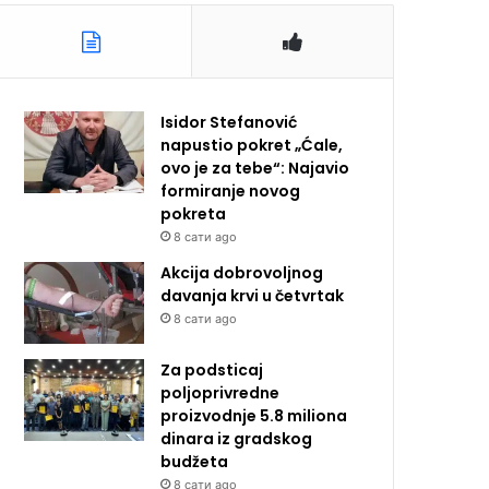
Isidor Stefanović
napustio pokret „Ćale,
ovo je za tebe“: Najavio
formiranje novog
pokreta
8 сати ago
Akcija dobrovoljnog
davanja krvi u četvrtak
8 сати ago
Za podsticaj
poljoprivredne
proizvodnje 5.8 miliona
dinara iz gradskog
budžeta
8 сати ago