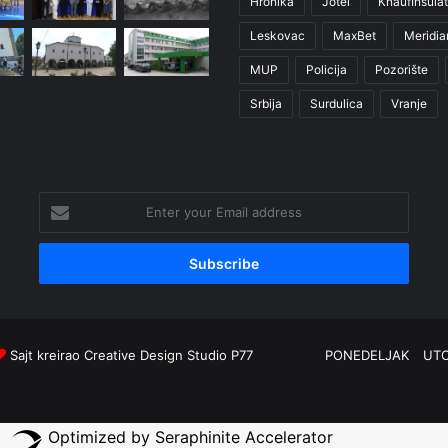
Hronika
Jotel
KnaufInsulat
Leskovac
MaxBet
Meridia
MUP
Policija
Pozorište
Srbija
Surdulica
Vranje
Enter
your
Email
address
Sajt kreirao
Creative Design Studio P77
PONEDELJAK
UT
Optimized by Seraphinite Accelerator